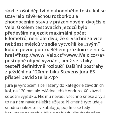
<p>Letošní dějství dlouhodobého testu kol se
uzavřelo závěrečnou rozborkou a
zhodnocením stavu v prázdninovém dvojčísle
Vela. Úkolem testovacích jezdců bylo
především najezdit maximální počet
kilometrů, není ale divu, že si všichni za více
než šest měsíců v sedle vytvořili ke „svým“
kolům pevné pouto. Během prázdnin se na <a
href="http://www.iVelo.cz">www.iVelo.cz</a>
postupně objeví vyznání, jimiž se s biky
testeři definitivně rozloučí. Dalšími postřehy
z ježdění na 120mm biku Stevens Jura ES
přispěl David Stella.</p>
Jura je výrobcem sice řazený do kategorie závodních
kol, na 120 mm ale zvládne lehké enduro, XC závod,
sobotní vyjížďku. Nic mu nevadí, všechno snese a vy si
to na něm navíc náležitě užijete. Nicméně tyto údaje
snadno nalezete i v katalogu, pojďme se tedy