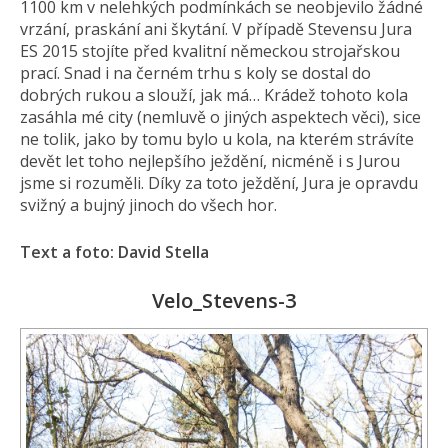
1100 km v nelehkých podmínkách se neobjevilo žádné
vrzání, praskání ani škytání. V případě Stevensu Jura
ES 2015 stojíte před kvalitní německou strojařskou
prací. Snad i na černém trhu s koly se dostal do
dobrých rukou a slouží, jak má… Krádež tohoto kola
zasáhla mé city (nemluvě o jiných aspektech věci), sice
ne tolik, jako by tomu bylo u kola, na kterém strávíte
devět let toho nejlepšího ježdění, nicméně i s Jurou
jsme si rozuměli. Díky za toto ježdění, Jura je opravdu
svižný a bujný jinoch do všech hor.
Text a foto: David Stella
Velo_Stevens-3