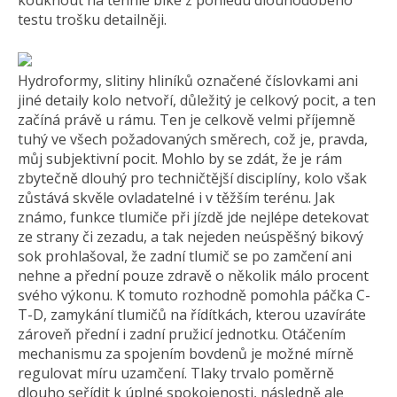
kouknout na tenhle bike z pohledu dlouhodobého
testu trošku detailněji.
Hydroformy, slitiny hliníků označené číslovkami ani
jiné detaily kolo netvoří, důležitý je celkový pocit, a ten
začíná právě u rámu. Ten je celkově velmi příjemně
tuhý ve všech požadovaných směrech, což je, pravda,
můj subjektivní pocit. Mohlo by se zdát, že je rám
zbytečně dlouhý pro techničtější disciplíny, kolo však
zůstává skvěle ovladatelné i v těžším terénu. Jak
známo, funkce tlumiče při jízdě jde nejlépe detekovat
ze strany či zezadu, a tak nejeden neúspěšný bikový
sok prohlašoval, že zadní tlumič se po zamčení ani
nehne a přední pouze zdravě o několik málo procent
svého výkonu. K tomuto rozhodně pomohla páčka C-
T-D, zamykání tlumičů na řídítkách, kterou uzavíráte
zároveň přední i zadní pružicí jednotku. Otáčením
mechanismu za spojením bovdenů je možné mírně
regulovat míru uzamčení. Tlaky trvalo poměrně
dlouho seřídit k úplné spokojenosti, následně ale