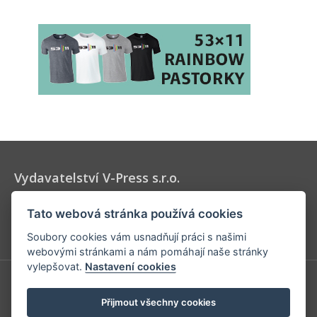
Vydavatelství V-Press s.r.o.
Vydavatel časopisů Velo, 53 x 11 a Elektrokola, určených pro
Tato webová stránka používá cookies
všechny milovníky cyklistiky a jízdních kol.
Soubory cookies vám usnadňují práci s našimi
webovými stránkami a nám pomáhají naše stránky
vylepšovat.
Nastavení cookies
V-Press s.r.o.
Přijmout všechny cookies
U Stadionu 157