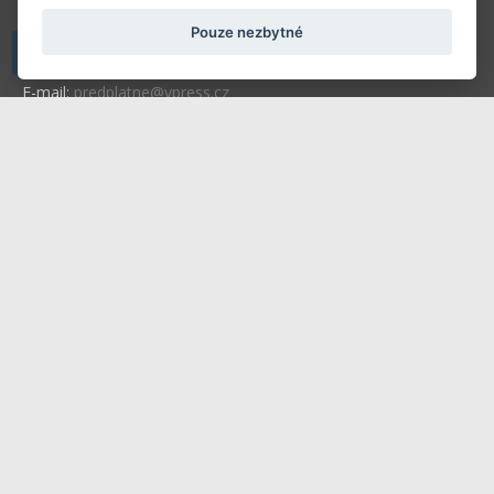
266 01 Beroun
Pouze nezbytné
Telefon: +420 604 763 835
E-mail:
predplatne@vpress.cz
Redakce
Předplatné
Inzerce v časopise
Inzerce na www stránkách
Obchodní podmínky
Ochrana osobních údajů