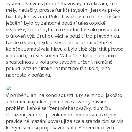
systému Stevens Jura přehazovaly, držely tam, kde
měly, netlačily, prostě funkční systém. Jen dva prvky
by stály ke zvážení. Pokud uvažujete o techničtějším
ježdění, bylo by záhodné použití teleskopické
sedlovky, která chybí, a rozhodně by kolo posunula
o úroveň výš. Druhou věcí je použití trojpřevodníku.
Nejde o váhu, nejde o styl, ale občas mi přehršel
koleček zamotávala hlavu a bylo složitější cítit převod
v nohách, srůst s kolem. Váha 13,2 kg je na hranici
snesitelnosti u kola pro závodní určení, nicméně
pokud uvážíte široké rozmezí použití kola, je to
naprosto v pořádku.
V průběhu ani na konci soužití Jury se mnou, jakožto
s prvním majitelem, jsem neřešil žádný zásadní
problém. Lehké seřízení přehazovačky, tlumičů,
dotažení jednoho povoleného čepu a samozřejmě
pravidelné mazání považuji za zcela standardní servis,
kterým si musí projít každé kolo. Během necelých