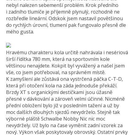
nebyl nalezen sebemenší problém. Krok předního
i zadního tlumiče je příjemně plynulý, rozhodně ne
rozbředle lineární. Odskok jsem nastavil povětšinou
do rychlých úrovní, tlumení pak fungovalo přesně dle
mého gusta.
Hravému charakteru kola určitě nahrávala i nesériová
širší řídítka 780 mm, která na sportovním kole
většinou nenajdete. Kokpit byl vyvážený a našel jsem
vše, co jsem potřeboval, na správném místě.
K zamyšlení ale zůstává ona vystrčená páčka C-T-D,
která při otočení kola na záda jednoduše překáží.
Brzdy XT s organickými destičkami jsou úžasně
přesné v dávkování a zároveň velmi účinné. Nicméně
přední obložení bylo již v posledním tažení a už by
moc dalších dlouhých sjezdů nevydrželo. Stejně tak
výborné pláště Schwalbe Nobby Nic nic moc
nevydržely. Už bylo na čase vyměnit zadní vzorek za
nový. Výkon však poskytovaly obrovský. Ostatní prvky