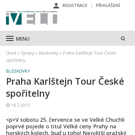
REGISTRACE
PŘIHLÁŠENÍ
MENU
Úvod
»
Zprávy
»
Bleskovky
»
Praha Karlštejn Tour České
spořitelny
BLESKOVKY
Praha Karlštejn Tour České
spořitelny
16.7.2015
<p>V sobotu 25. července se ve Velké Chuchli
poprvé pojede o titul Velké ceny Prahy na
horských kolech, buď u toho! Největší pražský