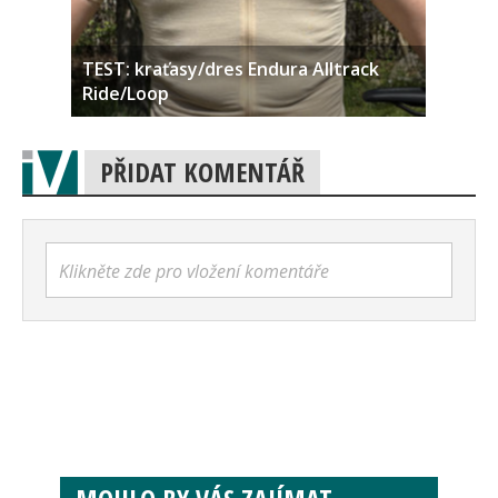
TEST: kraťasy/dres Endura Alltrack
Ride/Loop
PŘIDAT KOMENTÁŘ
Klikněte zde pro vložení komentáře