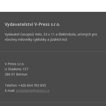
Vydavatelství V-Press s.r.o.
Vydavatel časopisů Velo, 53 x 11 a Elektrokola, určených pro
všechny milovníky cyklistiky a jízdních kol.
V-Press s.r.o.
U Stadionu 157
266 01 Beroun
Telefon: +420 604 763 835
E-mail:
predplatne@vpress.cz