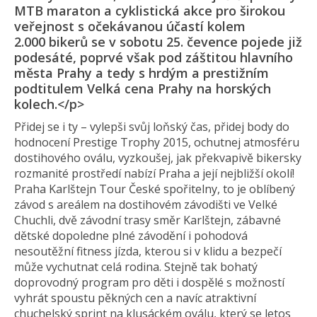
MTB maraton a cyklistická akce pro širokou
veřejnost s očekávanou účastí kolem
2.000 bikerů se v sobotu 25. čevence pojede již
podesáté, poprvé však pod záštitou hlavního
města Prahy a tedy s hrdým a prestižním
podtitulem Velká cena Prahy na horských
kolech.</p>
Přidej se i ty – vylepši svůj loňský čas, přidej body do
hodnocení Prestige Trophy 2015, ochutnej atmosféru
dostihového oválu, vyzkoušej, jak překvapivě bikersky
rozmanité prostředí nabízí Praha a její nejbližší okolí!
Praha Karlštejn Tour České spořitelny, to je oblíbený
závod s areálem na dostihovém závodišti ve Velké
Chuchli, dvě závodní trasy směr Karlštejn, zábavné
dětské dopoledne plné závodění i pohodová
nesoutěžní fitness jízda, kterou si v klidu a bezpečí
může vychutnat celá rodina. Stejně tak bohatý
doprovodný program pro děti i dospělé s možností
vyhrát spoustu pěkných cen a navíc atraktivní
chuchelský sprint na klusáckém oválu, který se letos