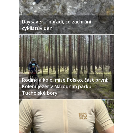
Daysaver – nářadí, co zachrání
cyklistův den
Rodina a kolo, mise Polsko, část první:
Kolem jezer v Národním parku
Tucholské bory