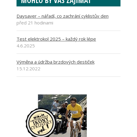
MOHLO BY VÁS ZAJÍMAT
Daysaver – nářadí, co zachrání cyklistův den
před 21 hodinami
Test elektrokol 2025 – každý rok lépe
4.6.2025
Výměna a údržba brzdových destiček
15.12.2022