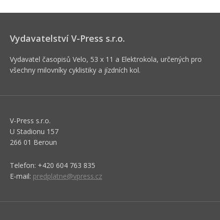
Vydavatelství V-Press s.r.o.
Vydavatel časopisů Velo, 53 x 11 a Elektrokola, určených pro
všechny milovníky cyklistiky a jízdních kol.
V-Press s.r.o.
U Stadionu 157
266 01 Beroun
Telefon: +420 604 763 835
E-mail:
predplatne@vpress.cz