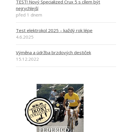
TEST! Nový Specialized Crux 5 s cílem být
nejrychlejší
před 1 dnem
Test elektrokol 2025 – každý rok lépe
4.6.2025
Výměna a údržba brzdových destiček
15.12.2022