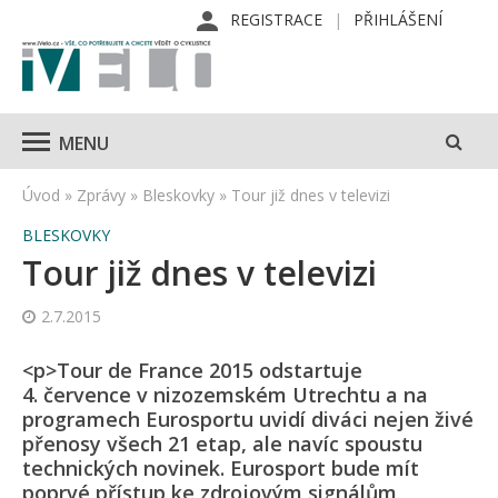
REGISTRACE
PŘIHLÁŠENÍ
MENU
Úvod
»
Zprávy
»
Bleskovky
»
Tour již dnes v televizi
BLESKOVKY
Tour již dnes v televizi
2.7.2015
<p>Tour de France 2015 odstartuje
4. července v nizozemském Utrechtu a na
programech Eurosportu uvidí diváci nejen živé
přenosy všech 21 etap, ale navíc spoustu
technických novinek. Eurosport bude mít
poprvé přístup ke zdrojovým signálům