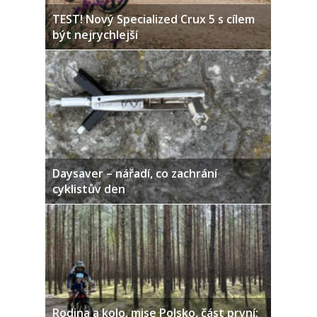
TEST! Nový Specialized Crux 5 s cílem
být nejrychlejší
Daysaver – nářadí, co zachrání
cyklistův den
Rodina a kolo, mise Polsko, část první: