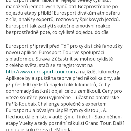
Eurosport také nabídne nejlepší tweety cyklistů,
manažerů jednotlivých týmů atd. Bezprostředně po
dojezdu etapy přiblíží Eurosport divákům atmosféru
z cíle, analýzy expertů, rozhovory špičkových jezdců,
Eurosport tak zachytí skutečné emotivní reakce
bezprostředně poté, co cyklisté dojedou do cíle.
Eurosport připravil před TdF pro cyklistické fanoušky
novou aplikaci Eurosport Tour ve spolupráci
s platformou Strava. Zúčastnit se mohou cyklisté
z celého světa, stačí se zaregistrovat na
http:/
/
www.eurosport-tour.com
a najíždět kilometry.
Aplikace byla spuštěna teprve před několika dny, ale
již přes 600 cyklistů najelo tolik kilometrů, že by
dohromady šestkrát objeli celou zeměkouli. Ceny pro
vítěze soutěže jsou výjimečné – účast na amatérské
Paříž-Roubaix Challenge společně s expertem
Eurosportu a bývalým úspěšným cyklistou J. A.
Flechou, dále místo v autě týmu Tinkoff- Saxo během
etapy Vuelty a tedy poznání zákulisí Grand Tour. Další
cenou je kolo Grega LeMonda.