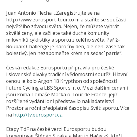
Juan Antonio Flecha: „Zaregistrujte se na
http://www.eurosport-tour.co m a staňte se součástí
největšího závodu světa. Nejen, že můžete vyhrát
skvělé ceny, ale zažijete také ducha komunity
milovníků cyklistiky a sportu z celého světa. Paříž-
Roubaix Challenge je náročný den, ale není zase tak
bolestivý, jen nezapomeňte krém na sedací partie“.
Česká redakce Eurosportu připravila pro české
i slovenské diváky tradiční vědomostní soutěž. Hlavní
cenou je kolo Argon 18 Krypthon od společností
Future Cycling a LBS Sport s. r. o. Mezi dalšími cenami
jsou kniha Tomáše Macka o Tour de France, jejíž
rozšířené vydání loni představilo nakladatelství
Prostor a roční předplatné časopisu Svět: sportu. Více
na
http://tv.eurosport.cz
.¨
Etapy TdF na české verzi Eurosportu budou
komentovat Štěpán Straka a Martin Hačecký, kteří