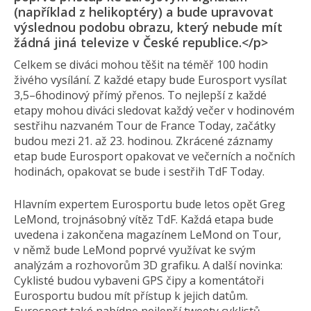
(například z helikoptéry) a bude upravovat
výslednou podobu obrazu, který nebude mít
žádná jiná televize v České republice.</p>
Celkem se diváci mohou těšit na téměř 100 hodin
živého vysílání. Z každé etapy bude Eurosport vysílat
3,5–6hodinový přímý přenos. To nejlepší z každé
etapy mohou diváci sledovat každý večer v hodinovém
sestřihu nazvaném Tour de France Today, začátky
budou mezi 21. až 23. hodinou. Zkrácené záznamy
etap bude Eurosport opakovat ve večerních a nočních
hodinách, opakovat se bude i sestřih TdF Today.
Hlavním expertem Eurosportu bude letos opět Greg
LeMond, trojnásobný vítěz TdF. Každá etapa bude
uvedena i zakončena magazínem LeMond on Tour,
v němž bude LeMond poprvé využívat ke svým
analýzám a rozhovorům 3D grafiku. A další novinka:
Cyklisté budou vybaveni GPS čipy a komentátoři
Eurosportu budou mít přístup k jejich datům.