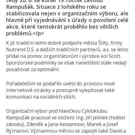
tedy 20. 6. se konal 19. ročník závodu
Rampušák. Situace z loňského roku se
stabilizovala nejen v organizačním výboru, ale
hlavně při vyjednávání s úřady o povolení celé
akce, které tentokrát proběhlo bez větších
problémů.</p>
K již tradiční velmi dobré podpoře města Štíty, firmy
Nutrend D.S. a dalších tradičních partnerů, a.s. se letos
přidal na pomoc organizátorům i výrobce kol Scott.
Sponzorské podmínky se však naneštěstí stále nedají
považovat za optimální.
Pořadatelům se podařilo uvést do provozu nové
internetové stránky a postupně vylepšovat také
komunikaci na sociálních sítích.
Organizační výbor pod hlavičkou Cykloklubu
Rampušák pracoval ve složení: Ing. Jiří Jelínek (ředitel
závodu), Zdeněk a Jana Axmannovi, Marek a Josef
Rýznarovi. Významnou měrou se zapojili také David a