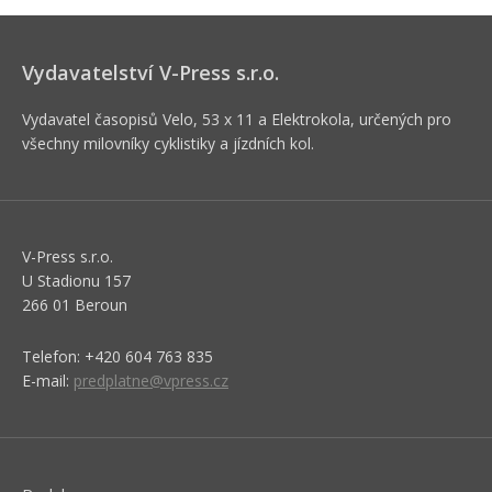
Vydavatelství V-Press s.r.o.
Vydavatel časopisů Velo, 53 x 11 a Elektrokola, určených pro
všechny milovníky cyklistiky a jízdních kol.
V-Press s.r.o.
U Stadionu 157
266 01 Beroun
Telefon: +420 604 763 835
E-mail:
predplatne@vpress.cz