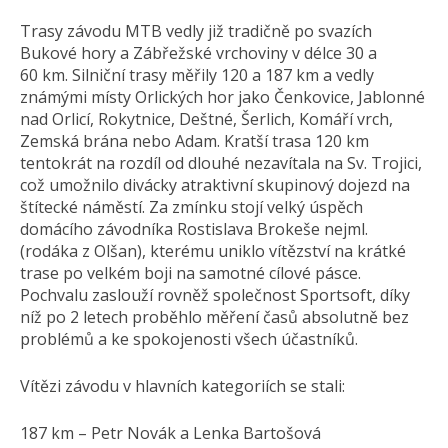
Trasy závodu MTB vedly již tradičně po svazích
Bukové hory a Zábřežské vrchoviny v délce 30 a
60 km. Silniční trasy měřily 120 a 187 km a vedly
známými místy Orlických hor jako Čenkovice, Jablonné
nad Orlicí, Rokytnice, Deštné, Šerlich, Komáří vrch,
Zemská brána nebo Adam. Kratší trasa 120 km
tentokrát na rozdíl od dlouhé nezavítala na Sv. Trojici,
což umožnilo divácky atraktivní skupinový dojezd na
štítecké náměstí. Za zmínku stojí velký úspěch
domácího závodníka Rostislava Brokeše nejml.
(rodáka z Olšan), kterému uniklo vítězství na krátké
trase po velkém boji na samotné cílové pásce.
Pochvalu zaslouží rovněž společnost Sportsoft, díky
níž po 2 letech proběhlo měření časů absolutně bez
problémů a ke spokojenosti všech účastníků.
Vítězi závodu v hlavních kategoriích se stali:
187 km – Petr Novák a Lenka Bartošová