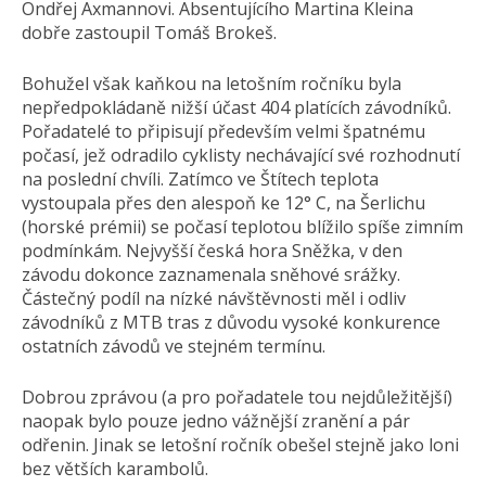
Ondřej Axmannovi. Absentujícího Martina Kleina
dobře zastoupil Tomáš Brokeš.
Bohužel však kaňkou na letošním ročníku byla
nepředpokládaně nižší účast 404 platících závodníků.
Pořadatelé to připisují především velmi špatnému
počasí, jež odradilo cyklisty nechávající své rozhodnutí
na poslední chvíli. Zatímco ve Štítech teplota
vystoupala přes den alespoň ke 12° C, na Šerlichu
(horské prémii) se počasí teplotou blížilo spíše zimním
podmínkám. Nejvyšší česká hora Sněžka, v den
závodu dokonce zaznamenala sněhové srážky.
Částečný podíl na nízké návštěvnosti měl i odliv
závodníků z MTB tras z důvodu vysoké konkurence
ostatních závodů ve stejném termínu.
Dobrou zprávou (a pro pořadatele tou nejdůležitější)
naopak bylo pouze jedno vážnější zranění a pár
odřenin. Jinak se letošní ročník obešel stejně jako loni
bez větších karambolů.