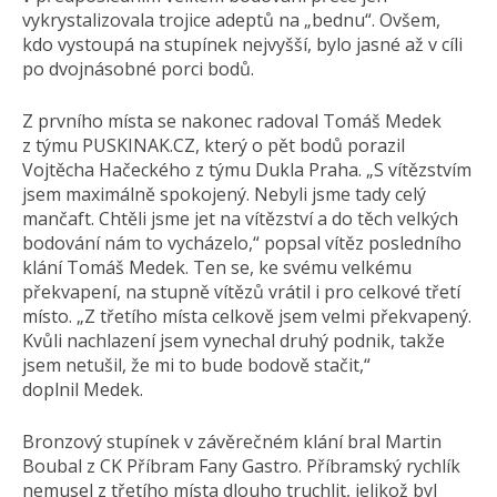
vykrystalizovala trojice adeptů na „bednu“. Ovšem,
kdo vystoupá na stupínek nejvyšší, bylo jasné až v cíli
po dvojnásobné porci bodů.
Z prvního místa se nakonec radoval Tomáš Medek
z týmu PUSKINAK.CZ, který o pět bodů porazil
Vojtěcha Hačeckého z týmu Dukla Praha. „S vítězstvím
jsem maximálně spokojený. Nebyli jsme tady celý
mančaft. Chtěli jsme jet na vítězství a do těch velkých
bodování nám to vycházelo,“ popsal vítěz posledního
klání Tomáš Medek. Ten se, ke svému velkému
překvapení, na stupně vítězů vrátil i pro celkové třetí
místo. „Z třetího místa celkově jsem velmi překvapený.
Kvůli nachlazení jsem vynechal druhý podnik, takže
jsem netušil, že mi to bude bodově stačit,“
doplnil Medek.
Bronzový stupínek v závěrečném klání bral Martin
Boubal z CK Příbram Fany Gastro. Příbramský rychlík
nemusel z třetího místa dlouho truchlit, jelikož byl