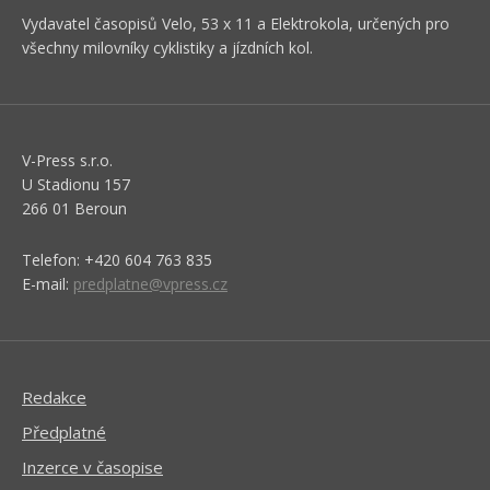
Vydavatel časopisů Velo, 53 x 11 a Elektrokola, určených pro
všechny milovníky cyklistiky a jízdních kol.
V-Press s.r.o.
U Stadionu 157
266 01 Beroun
Telefon: +420 604 763 835
E-mail:
predplatne@vpress.cz
Redakce
Předplatné
Inzerce v časopise