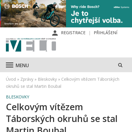
REGISTRACE
PŘIHLÁŠENÍ
MENU
Úvod
»
Zprávy
»
Bleskovky
»
Celkovým vítězem Táborských
okruhů se stal Martin Boubal
BLESKOVKY
Celkovým vítězem
Táborských okruhů se stal
Martin Boubal