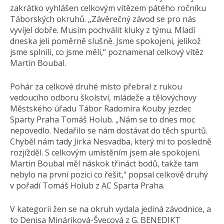
zakrátko vyhlášen celkovým vítězem pátého ročníku
Táborských okruhů. „Závěrečný závod se pro nás
vyvíjel dobře. Musím pochválit kluky z týmu. Mladí
dneska jeli poměrně slušně. Jsme spokojeni, jelikož
jsme splnili, co jsme měli,“ poznamenal celkový vítěz
Martin Boubal.
Pohár za celkové druhé místo přebral z rukou
vedoucího odboru školství, mládeže a tělovýchovy
Městského úřadu Tábor Radomíra Kouby jezdec
Sparty Praha Tomáš Holub. „Nám se to dnes moc
nepovedlo. Nedařilo se nám dostávat do těch spurtů.
Chyběl nám tady Jirka Nesvadba, který mi to posledně
rozjížděl. S celkovým umístěním jsem ale spokojení.
Martin Boubal měl náskok třináct bodů, takže tam
nebylo na první pozici co řešit,“ popsal celkově druhý
v pořadí Tomáš Holub z AC Sparta Praha.
V kategorii žen se na okruh vydala jediná závodnice, a
to Denisa Mináriková-Švecová z G. BENEDIKT