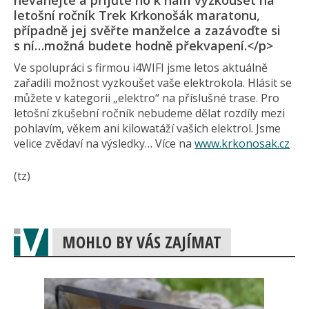
neváhejte a přijďte ho k nám vyzkoušet na
letošní ročník Trek Krkonošák maratonu,
případně jej svěřte manželce a zazávoďte si
s ní…možná budete hodně překvapení.</p>
Ve spolupráci s firmou i4WIFI jsme letos aktuálně
zařadili možnost vyzkoušet vaše elektrokola. Hlásit se
můžete v kategorii „elektro“ na příslušné trase. Pro
letošní zkušební ročník nebudeme dělat rozdíly mezi
pohlavím, věkem ani kilowatáží vašich elektrol. Jsme
velice zvědaví na výsledky… Více na
www.krkonosak.cz
(tz)
MOHLO BY VÁS ZAJÍMAT