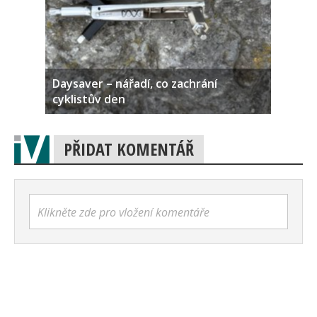
Daysaver – nářadí, co zachrání
cyklistův den
PŘIDAT KOMENTÁŘ
Klikněte zde pro vložení komentáře