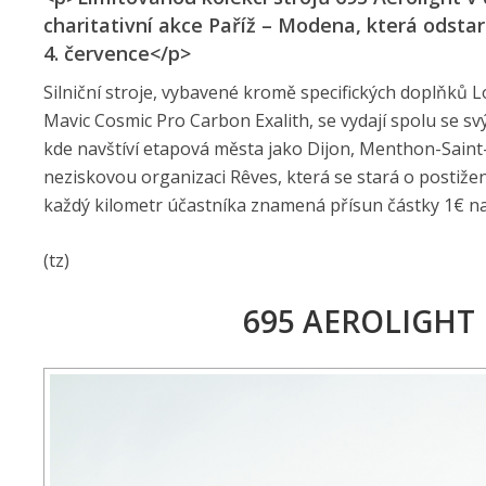
charitativní akce Paříž – Modena, která odstar
4. července</p>
Silniční stroje, vybavené kromě specifických doplňků 
Mavic Cosmic Pro Carbon Exalith, se vydají spolu se sv
kde navštíví etapová města jako Dijon, Menthon-Sain
neziskovou organizaci Rêves, která se stará o postiže
každý kilometr účastníka znamená přísun částky 1€ na
(tz)
695 AEROLIGHT