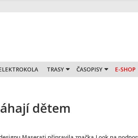
ELEKTROKOLA
TRASY
ČASOPISY
E-SHOP
áhají dětem
 designu Maserati připravila značka Look na podpor