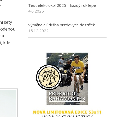
Test elektrokol 2025 – každý rok lépe
y
4.6.2025
mi sety
Výměna a údržba brzdových destiček
 Modenou,
15.12.2022
na
i, kde