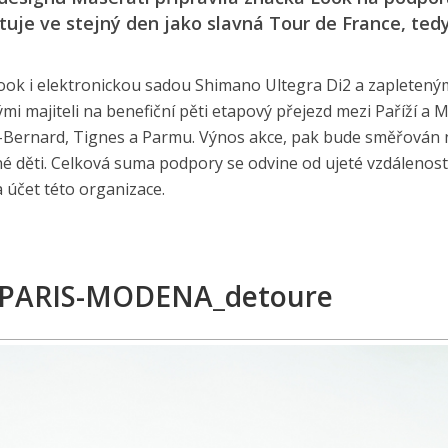
tuje ve stejný den jako slavná Tour de France, ted
Look i elektronickou sadou Shimano Ultegra Di2 a zapletený
ými majiteli na benefiční pěti etapový přejezd mezi Paříží a
t-Bernard, Tignes a Parmu. Výnos akce, pak bude směřován 
né děti. Celková suma podpory se odvine od ujeté vzdálenost
 účet této organizace.
 PARIS-MODENA_detoure