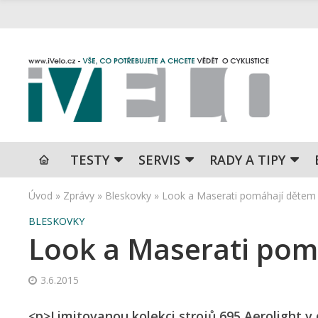
TESTY
SERVIS
RADY A TIPY
Úvod
»
Zprávy
»
Bleskovky
»
Look a Maserati pomáhají dětem
BLESKOVKY
Look a Maserati pom
3.6.2015
<p>Limitovanou kolekci strojů 695 Aerolight v