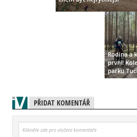
Rodina a k
první: Ko
parku Tuc
PŘIDAT KOMENTÁŘ
Klikněte zde pro vložení komentáře