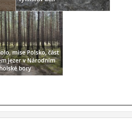
olo, mise Polsko, část
lem jezer v Národním
holské bory