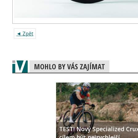
◄ Zpět
MOHLO BY VÁS ZAJÍMAT
TEST! Nový Specialized Crux
cílem být nejrychlejší