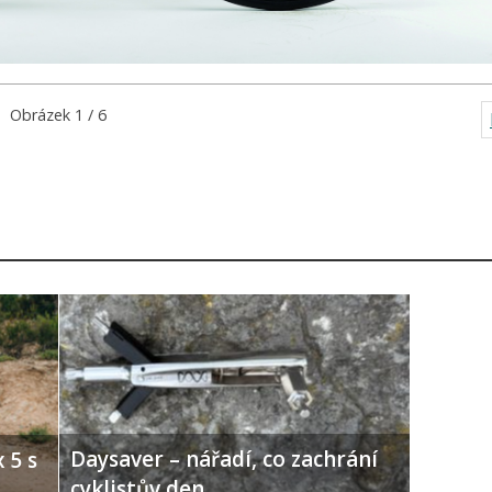
Obrázek 1 / 6
Daysaver – nářadí, co zachrání
 5 s
cyklistův den