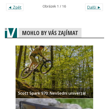
Obrázek 1 / 16
◄ Zpět
Další ►
MOHLO BY VÁS ZAJÍMAT
Scott Spark 970: Nevšední univerzál