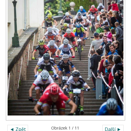
Obrázek 1 / 11
◄ Zpět
Další ►