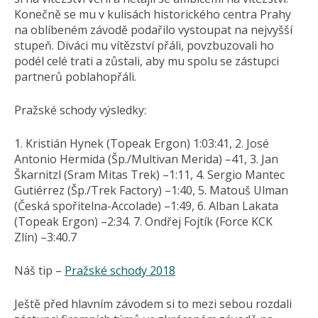
Konečně se mu v kulisách historického centra Prahy
na oblíbeném závodě podařilo vystoupat na nejvyšší
stupeň. Diváci mu vítězství přáli, povzbuzovali ho
podél celé trati a zůstali, aby mu spolu se zástupci
partnerů poblahopřáli.
Pražské schody výsledky:
1. Kristián Hynek (Topeak Ergon) 1:03:41, 2. José
Antonio Hermida (Šp./Multivan Merida) –41, 3. Jan
Škarnitzl (Sram Mitas Trek) –1:11, 4. Sergio Mantec
Gutiérrez (Šp./Trek Factory) –1:40, 5. Matouš Ulman
(Česká spořitelna-Accolade) –1:49, 6. Alban Lakata
(Topeak Ergon) –2:34. 7. Ondřej Fojtík (Force KCK
Zlín) –3:40.7
Náš tip –
Pražské schody 2018
Ještě před hlavním závodem si to mezi sebou rozdali