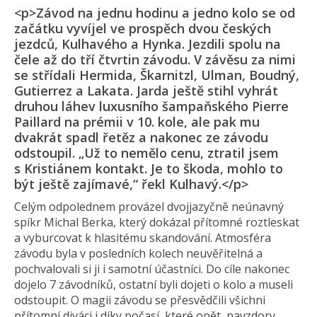
<p>Závod na jednu hodinu a jedno kolo se od
začátku vyvíjel ve prospěch dvou českých
jezdců, Kulhavého a Hynka. Jezdili spolu na
čele až do tří čtvrtin závodu. V závěsu za nimi
se střídali Hermida, Škarnitzl, Ulman, Boudný,
Gutierrez a Lakata. Jarda ještě stihl vyhrát
druhou láhev luxusního šampaňského Pierre
Paillard na prémii v 10. kole, ale pak mu
dvakrát spadl řetěz a nakonec ze závodu
odstoupil. „Už to nemělo cenu, ztratil jsem
s Kristiánem kontakt. Je to škoda, mohlo to
být ještě zajímavé,“ řekl Kulhavý.</p>
Celým odpolednem provázel dvojjazyčně neúnavný
spíkr Michal Berka, který dokázal přítomné roztleskat
a vyburcovat k hlasitému skandování. Atmosféra
závodu byla v posledních kolech neuvěřitelná a
pochvalovali si ji i samotní účastníci. Do cíle nakonec
dojelo 7 závodníků, ostatní byli dojeti o kolo a museli
odstoupit. O magii závodu se přesvědčili všichni
přítomní diváci i díky počasí, které opět, navzdory