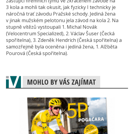
zástupci firemních týmů ve zkráceném závodě na
3 kola a mohli tak okusit, jak fyzicky I technicky je
náročná trať závodu Pražské schody. Jediná žena
v jinak mužském pelotonu jela závod na kola 2. Na
stupně vítězů vystoupali 1. Michal Novák
(Velocentrum Specialized), 2. Václav Šuser (Čecká
spořitelna), 3. Zdeněk Hendrich (Česká spořitelna) a
samozřejmě byla oceněna i jediná žena, 1. Alžběta
Pourová (Česká spořitelna).
MOHLO BY VÁS ZAJÍMAT