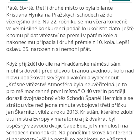
Páté, čtvrté, třetí i druhé místo to byla bilance
Kristiána Hynka na Pražských schodech až do
včerejšího dne. Na 22. ročníku se mu včera konečně
ve velmi silné konkurenci podařilo ukořistit zlato. Ještě
k tomu přidat vítězství na prémii v pátém kole a
nakonec mu připadla i druhá prémie z 10. kola. Lepší
oslavu 35. narozenin si nemohl přát.
Když přijížděl do cíle na Hradčanské náměstí sám,
mohl si dovolit před cílovou bránou zvednout kolo nad
hlavu poděkovat skvělým divákům a vydechnout:
„Krásné vítězství! Atmosféra byla neuvěřitelná. Je to
pro mě moc cenné první místo.“ O 40 vteřin později
dorazil dvojnásobný vítěz Schodů Španěl Hermida a se
ztrátou více než jedna minuta vybojoval třetí příčku
Jan Škarnitzl, vítěz z roku 2013. Kristián, kterého zdobí
titul mistra Evropy v maratonu a již dvakrát byl
úspěšný v závodu dvojic Cape Epic, jel v minulosti na
Schodech mnohokrát. Na pondělní tiskové konferenci
si na vítězství věřil a netajil se ambicemi na vítězství.