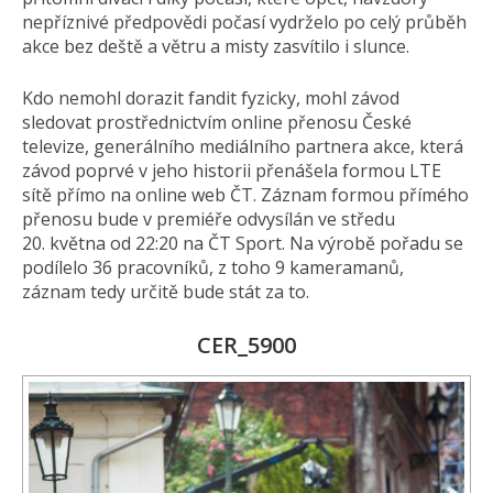
nepříznivé předpovědi počasí vydrželo po celý průběh
akce bez deště a větru a misty zasvítilo i slunce.
Kdo nemohl dorazit fandit fyzicky, mohl závod
sledovat prostřednictvím online přenosu České
televize, generálního mediálního partnera akce, která
závod poprvé v jeho historii přenášela formou LTE
sítě přímo na online web ČT. Záznam formou přímého
přenosu bude v premiéře odvysílán ve středu
20. května od 22:20 na ČT Sport. Na výrobě pořadu se
podílelo 36 pracovníků, z toho 9 kameramanů,
záznam tedy určitě bude stát za to.
CER_5900