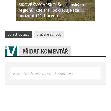
BIKOVÉ ŠVÝCARSKO: Šest alpských
regionů, kde trail pokračuje i za
horizont (část první)
oblast dotazu
pražské schody
PŘIDAT KOMENTÁŘ
Klikněte zde pro vložení komentáře