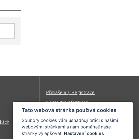
Příhlášení | Registrace
Kontaktní informace
Tato webová stránka používá cookies
Mapa stránek
Soubory cookies vám usnadňují práci s našimi
kách
webovými stránkami a nám pomáhají naše
stránky vylepšovat.
Nastavení cookies