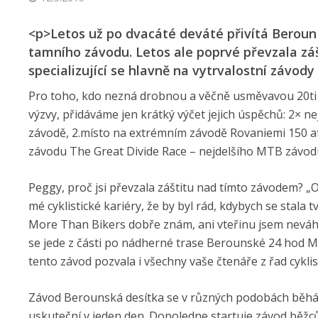
<p>Letos už po dvacáté deváté přivítá Beroun b
tamního závodu. Letos ale poprvé převzala zá
specializující se hlavně na vytrvalostní závo
Pro toho, kdo nezná drobnou a věčně usměvavou 20ti 
výzvy, přidáváme jen krátký výčet jejich úspěchů: 2× 
závodě, 2.místo na extrémním závodě Rovaniemi 150 a
závodu The Great Divide Race – nejdelšího MTB závodu
Peggy, proč jsi převzala záštitu nad tímto závodem? „
mé cyklistické kariéry, že by byl rád, kdybych se stala t
More Than Bikers dobře znám, ani vteřinu jsem neváhala
se jede z části po nádherné trase Berounské 24 hod MT
tento závod pozvala i všechny vaše čtenáře z řad cyklis
Závod Berounská desítka se v různých podobách běhá a 
uskuteční v jeden den. Dopoledne startuje závod běžc