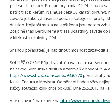
po lesních cestách. Pro juniory a mladší děti jsou tu s
patřit trať bikerům. Na muže čeká 30 km (tři okruhy), 
závodu je také vyhlášena speciální kategorie, pro ty,
duatlon. Nejlepší muž a nejlepší žena jsou potom vyhláš
Zdejcině (nad Berounem) a trasa účastníky zavede do at
v blízkosti rozhledny Děd.
Snahou pořadatelů je nabídnout možnost zazávodit si 
SOUTĚŽ O CENY Přijeď si zatrénovat na trasu Berounsk
na závod Berounská desítka a zároveň v období 25.4.
https://www.strava.com/…ents/9336870
první, druhý ne
Kalas, Endura a Movistar. Odměněni budou vždy nejlepší
každý soutěžící kolik chce pokusů. Dne 25.5.2015 na 
Více o závodě naleznete na
http://www.berounskadesit