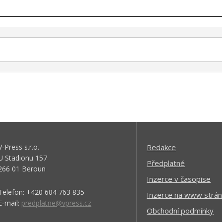
V-Press s.r.o.
Redakce
U Stadionu 157
Předplatné
266 01 Beroun
Inzerce v časopise
Telefon: +420 604 763 835
Inzerce na www strán
E-mail:
predplatne@vpress.cz
Obchodní podmínky