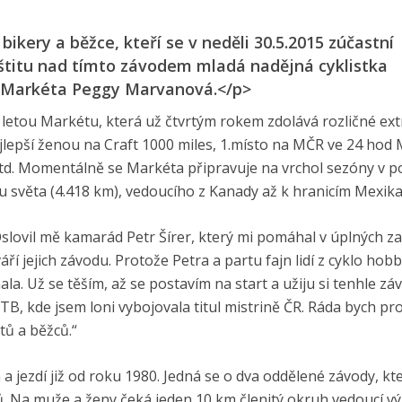
ikery a běžce, kteří se v neděli 30.5.2015 zúčastní
štitu nad tímto závodem mladá nadějná cyklistka
dy Markéta Peggy Marvanová.</p>
letou Markétu, která už čtvrtým rokem zdolává rozličné ex
nejlepší ženou na Craft 1000 miles, 1.místo na MČR ve 24 hod
td. Momentálně se Markéta připravuje na vrchol sezóny v 
 světa (4.418 km), vedoucího z Kanady až k hranicím Mexika
Oslovil mě kamarád Petr Šírer, který mi pomáhal v úplných za
váří jejich závodu. Protože Petra a partu fajn lidí z cyklo ho
. Už se těším, až se postavím na start a užiju si tenhle záv
B, kde jsem loni vybojovala titul mistrině ČR. Ráda bych pr
tů a běžců.“
jezdí již od roku 1980. Jedná se o dva oddělené závody, kt
ů. Na muže a ženy čeká jeden 10 km členitý okruh vedoucí v