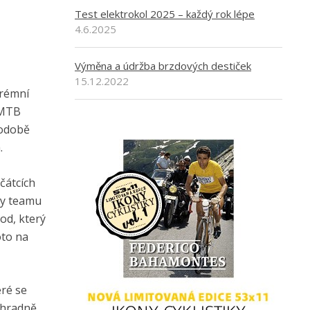
Test elektrokol 2025 – každý rok lépe
4.6.2025
Výměna a údržba brzdových destiček
15.12.2022
trémní
 MTB
podobě
.
čátcích
bby teamu
od, který
oto na
eré se
ýhradně