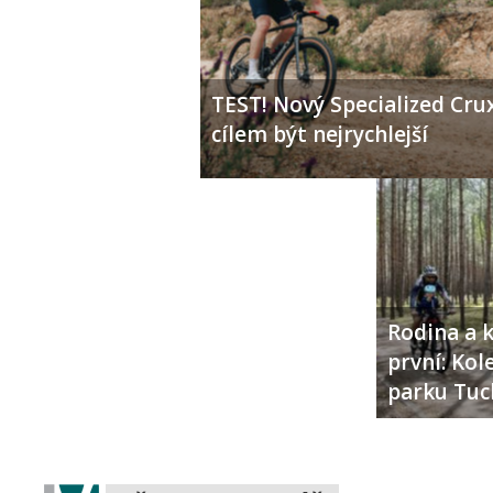
TEST! Nový Specialized Crux
cílem být nejrychlejší
Rodina a k
první: Ko
parku Tuc