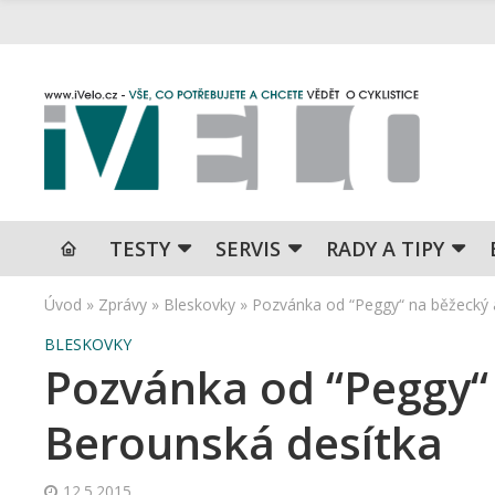
TESTY
SERVIS
RADY A TIPY
Úvod
»
Zprávy
»
Bleskovky
»
Pozvánka od “Peggy“ na běžecký
BLESKOVKY
Pozvánka od “Peggy“
Berounská desítka
12.5.2015