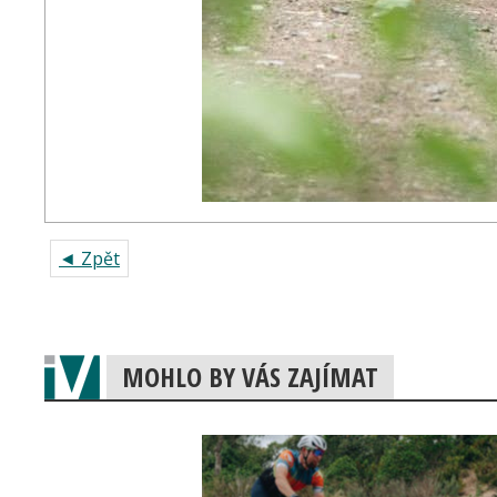
◄ Zpět
MOHLO BY VÁS ZAJÍMAT