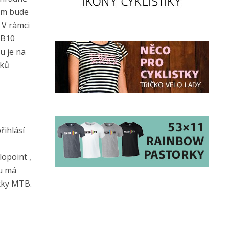
tom bude
 V rámci
 B10
u je na
eků
řihlásí
lopoint ,
su má
ítky MTB.