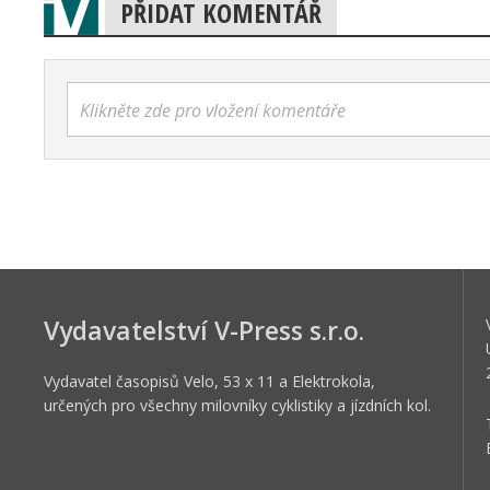
PŘIDAT KOMENTÁŘ
Klikněte zde pro vložení komentáře
Vydavatelství V-Press s.r.o.
Vydavatel časopisů Velo, 53 x 11 a Elektrokola,
určených pro všechny milovníky cyklistiky a jízdních kol.