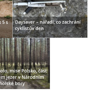
Daysaver – nářadí, co zachrání
 5 s
cyklistův den
olo, mise Polsko, část
lem jezer v Národním
holské bory