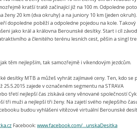
amozřejmě kratší tratě začínající již na 100 m. Odpoledne po
na ženy 20 km (dva okruhy) a na juniory 10 km (jeden okruh).
 kteří dopoledne poběží a odpoledne pojedou na kole. Takový
eni jako král a královna Berounské desítky. Start i cíl závod
raktivního a členitého terénu lesních cest, pěšin a singl tr
jak těm nejlepším, tak samozřejmě i víkendovým jezdcům.
é desítky MTB a můžeš vyhrát zajímavé ceny. Ten, kdo se p
 až 25.5.2015 zajede v označeném segmentu na STRAVA
bo třetí nejlepší čas získává ceny věnované společností Cyk
 tři muži a nejlepší tři ženy. Na zajetí svého nejlepšího ča
Facebooku budou vyhlášeni vítězové virtuální Berounské des
ka.cz
Facebook:
www.facebook.com/…unskaDesitka