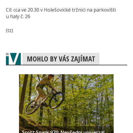
Cíl: cca ve 20.30 v Holešovické tržnici na parkovišti
u haly č. 26
(tz)
MOHLO BY VÁS ZAJÍMAT
Scott Spark 970: Nevšední univerzál