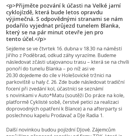
<p>Přijměte pozvání k účasti na Velké jarní
cyklojízdě, která bude letos opravdu
výjimečná. S odpovědnými stranami se nám
podařilo vyjednat průjezd tunelem Blanka,
který se na pár minut otevře jen pro
tento účel.</p>
Sejdeme se ve čtvrtek 16. dubna v 18.30 na náměstí
Jiřího z Poděbrad, odkud záhy vyrazíme. Budeme
následovat zčásti utajovanou trasu – která se na chvíli
ponoří do tunelu Blanka – po níž asi ve
20.30 dojedeme do cíle v Holešovické tržnici na
parkoviště u haly č. 26. Zde bude následovat tradiční
focení při zvedání kol, účastníci se seznámí
s novinkami v Auto*Matu (soutěži Do práce na kole,
platformě Cyklisté sobě, čerstvé petici za realizaci
doprovodných opatření k Blance) a na afterparty si
poslechnou kapelu Prodavač a DJe Radia 1.
Další novinkou budou pojízdní DJové. Zájemcům