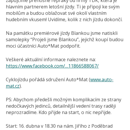
zapůjčíme přenosné repráky od firmy TDK, která je
hlavním partnerem letošní jízdy. Ti je připojí ke svým
mobilům a budou oblažovat své okolí vlastním
hudebním vkusem! Uvidíme, kolik z nich jízdu dokončí.
Na památku premiérové jízdy Blankou jsme natiskli
samolepky “Projeli jsme Blankou”, jejichž koupí budou
moci účastníci Auto*Mat podpořit.
Veškeré aktuální informace naleznete na:
https://www.facebook.com/…11866588067/
Cyklojízdu pořádá sdružení Auto*Mat (
www.auto-
mat.cz
).
PS: Abychom předešli možným komplikacím ze strany
nedočkavých jedinců, detailnější vedení trasy raději
neprozradíme. Kdo přijde na start, o nic nepřijde.
Start: 16. dubna v 18.30 na nám. Jiřího z Poděbrad