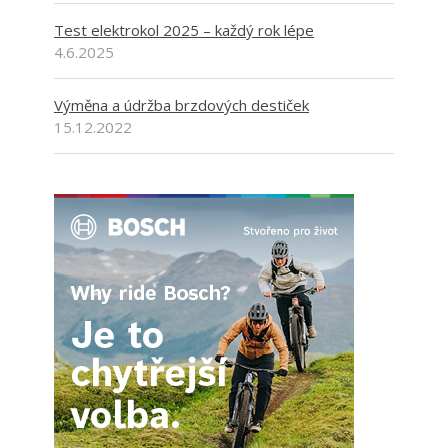
Test elektrokol 2025 – každý rok lépe
4.6.2025
Výměna a údržba brzdových destiček
15.12.2022