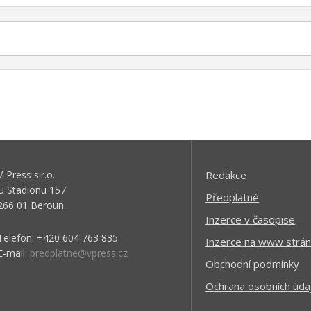
V-Press s.r.o.
Redakce
U Stadionu 157
Předplatné
266 01 Beroun
Inzerce v časopise
Telefon: +420 604 763 835
Inzerce na www strán
E-mail:
predplatne@vpress.cz
Obchodní podmínky
Ochrana osobních úda