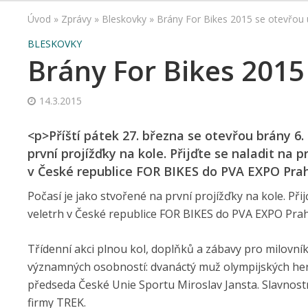
Úvod
»
Zprávy
»
Bleskovky
»
Brány For Bikes 2015 se otevřou 
BLESKOVKY
Brány For Bikes 2015
14.3.2015
<p>Příští pátek 27. března se otevřou brány 6.
první projížďky na kole. Přijďte se naladit na p
v České republice FOR BIKES do PVA EXPO Pra
Počasí je jako stvořené na první projížďky na kole. Přij
veletrh v České republice FOR BIKES do PVA EXPO Pra
Třídenní akci plnou kol, doplňků a zábavy pro milovníky
významných osobností: dvanáctý muž olympijských her 
předseda České Unie Sportu Miroslav Jansta. Slavnostn
firmy TREK.