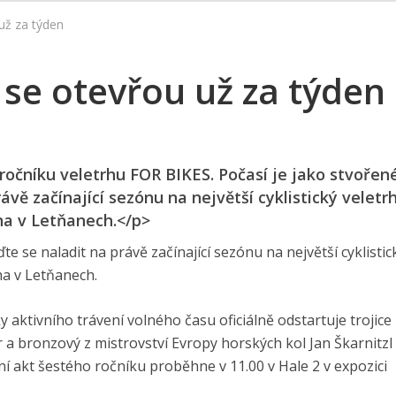
už za týden
 se otevřou už za týden
 ročníku veletrhu FOR BIKES. Počasí je jako stvořen
rávě začínající sezónu na největší cyklistický veletr
ha v Letňanech.</p>
ďte se naladit na právě začínající sezónu na největší cyklistic
ha v Letňanech.
 aktivního trávení volného času oficiálně odstartuje trojice
a bronzový z mistrovství Evropy horských kol Jan Škarnitzl 
í akt šestého ročníku proběhne v 11.00 v Hale 2 v expozici