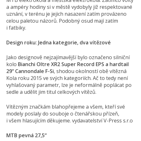
MTB elektrokola a městská elektrokola. Zatímco volty
a ampéry hodiny si v městě vydobyly již respektované
uznání, v terénu je jejich nasazení zatím provázeno
celou paletou názorů. Podobný osud mají zatím
i fatbiky.
Design roku: Jedna kategorie, dva vítězové
Jako designově nejzajímavější bylo označeno silniční
kolo
Bianchi Oltre XR2 Super Record EPS a hardtail
29“ Cannondale F-Si
, shodou okolností obě vítězná
Kola roku 2015 ve svých kategoriích. Ač to tedy není
vyhlašovaný parametr, lze je neformálně poplácat po
sedle a udělit jim titul celkových vítězů.
Vítězným značkám blahopřejeme a všem, kteří své
modely poslaly do souboje o čtenářskou přízeň,
i všem hlasujícím děkujeme. vydavatelství V-Press s.r.o
MTB pevná 27,5“