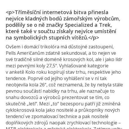
<p>Tříměsíční internetová bitva přinesla
nejvíce kladných bodů zámořským výrobcům,
podělily se o ně značky Specialized a Trek,
které také v součtu získaly nejvíce umístění
na symbolických stupních vítězů.</p>
Ovšem i domácí trikolóra má důstojné zastoupení,
Pells Američanům zdatně sekundoval, a to nejen ve
své tradičně silné doméně krosových kol, ale i jako lídr
mezi pevnými koly 27,5“. Vyhlašované kategorie
v anketě Kolo roku kopírují stav trhu, respektive jeho
tendence. Poprvé od jejího vyhlášení se v ní tak
neobjevila kola 26“, což neznamená, že by nebyla stále
pevnou součástí nabídky na trhu, ale naznačuje to
snahu dovozců a výrobců prezentovat se tím, co
skutečně „letí“. Mezi „to“ bezesporu patří již zmíněná
cyklokrosová kola jako nositelé a průkopníky nových
tendencí ve zpomalovací technice a pak nositelé
doplňkových zdrojů naopak zrychlovací technologie –