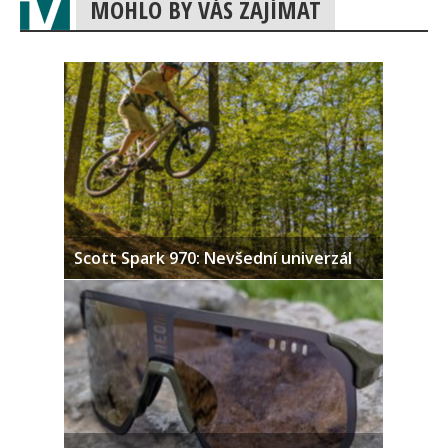
MOHLO BY VÁS ZAJÍMAT
Scott Spark 970: Nevšední univerzál