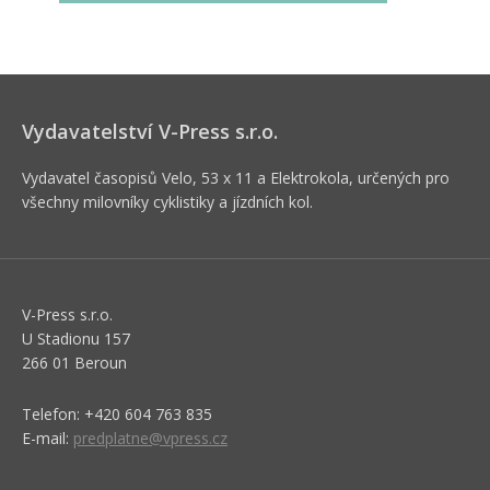
Vydavatelství V-Press s.r.o.
Vydavatel časopisů Velo, 53 x 11 a Elektrokola, určených pro
všechny milovníky cyklistiky a jízdních kol.
V-Press s.r.o.
U Stadionu 157
266 01 Beroun
Telefon: +420 604 763 835
E-mail:
predplatne@vpress.cz