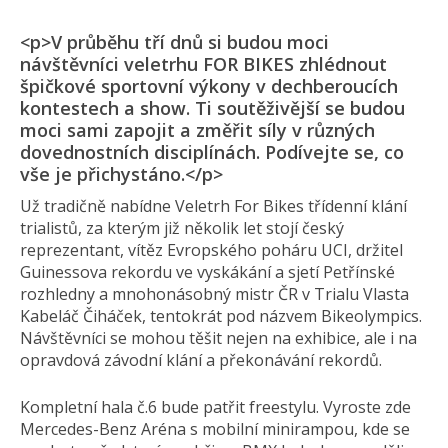
<p>V průběhu tří dnů si budou moci
návštěvníci veletrhu FOR BIKES zhlédnout
špičkové sportovní výkony v dechberoucích
kontestech a show. Ti soutěživější se budou
moci sami zapojit a změřit síly v různých
dovednostních disciplínách. Podívejte se, co
vše je přichystáno.</p>
Už tradičně nabídne Veletrh For Bikes třídenní klání
trialistů, za kterým již několik let stojí český
reprezentant, vítěz Evropského poháru UCI, držitel
Guinessova rekordu ve vyskákání a sjetí Petřínské
rozhledny a mnohonásobný mistr ČR v Trialu Vlasta
Kabeláč Čiháček, tentokrát pod názvem Bikeolympics.
Návštěvníci se mohou těšit nejen na exhibice, ale i na
opravdová závodní klání a překonávání rekordů.
Kompletní hala č.6 bude patřit freestylu. Vyroste zde
Mercedes-Benz Aréna s mobilní minirampou, kde se