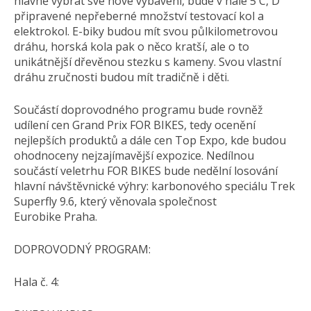
hlavně vybrat své nové vybavení, bude v hale 5 C, D
připravené nepřeberné množství testovací kol a
elektrokol. E-biky budou mít svou půlkilometrovou
dráhu, horská kola pak o něco kratší, ale o to
unikátnější dřevěnou stezku s kameny. Svou vlastní
dráhu zručnosti budou mít tradičně i děti.
Součástí doprovodného programu bude rovněž
udílení cen Grand Prix FOR BIKES, tedy ocenění
nejlepších produktů a dále cen Top Expo, kde budou
ohodnoceny nejzajímavější expozice. Nedílnou
součástí veletrhu FOR BIKES bude nedělní losování
hlavní návštěvnické výhry: karbonového speciálu Trek
Superfly 9.6, který věnovala společnost
Eurobike Praha.
DOPROVODNÝ PROGRAM:
Hala č. 4: