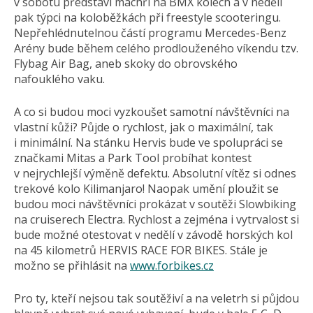
v sobotu představí machři na BMX kolech a v neděli
pak týpci na koloběžkách při freestyle scooteringu.
Nepřehlédnutelnou částí programu Mercedes-Benz
Arény bude během celého prodlouženého víkendu tzv.
Flybag Air Bag, aneb skoky do obrovského
nafouklého vaku.
A co si budou moci vyzkoušet samotní návštěvníci na
vlastní kůži? Půjde o rychlost, jak o maximální, tak
i minimální. Na stánku Hervis bude ve spolupráci se
značkami Mitas a Park Tool probíhat kontest
v nejrychlejší výměně defektu. Absolutní vítěz si odnes
trekové kolo Kilimanjaro! Naopak umění ploužit se
budou moci návštěvníci prokázat v soutěži Slowbiking
na cruiserech Electra. Rychlost a zejména i vytrvalost si
bude možné otestovat v nedělí v závodě horských kol
na 45 kilometrů HERVIS RACE FOR BIKES. Stále je
možno se přihlásit na
www.forbikes.cz
Pro ty, kteří nejsou tak soutěživí a na veletrh si půjdou