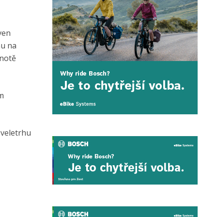
ven
hu na
dnotě
ím
 veletrhu