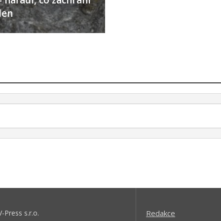
 nářadí, co zachrání
den
V-Press s.r.o.
Redakce