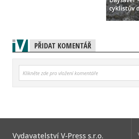
Daysaver –
cyklistův 
PŘIDAT KOMENTÁŘ
Klikněte zde pro vložení komentáře
Vydavatelství V-Press s.r.o.