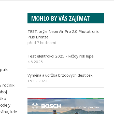
MOHLO BY VÁS ZAJÍMAT
TEST: brýle Neon Air Pro 2.0 Phototronic
Plus Bronze
před 7 hodinami
Test elektrokol 2025 – každý rok lépe
4.6.2025
 pak
Výměna a údržba brzdových destiček
15.12.2022
ý ročník
áboj.
ídku
modely
ráha, kde