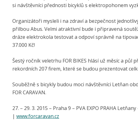
si návštěvníci přednosti bicyklů s elektropohonem vyz
Organizátoři mysleli i na zdraví a bezpečnost jednotl
přilbou Abus. Velmi atraktivní bude i připravená soutě
dráze elektrokola testovat a odpoví správně na tipovac
37.000 Kč!
Šestý ročník veletrhu FOR BIKES hlásí už měsíc a půl p
rekordních 207 firem, které se budou prezentovat celk
Souběžně s bicykly budou moci návštěvníci Letňan obd
FOR CARAVAN.
27. – 29. 3. 2015 – Praha 9 – PVA EXPO PRAHA Letňany 
|
www.forcaravan.cz