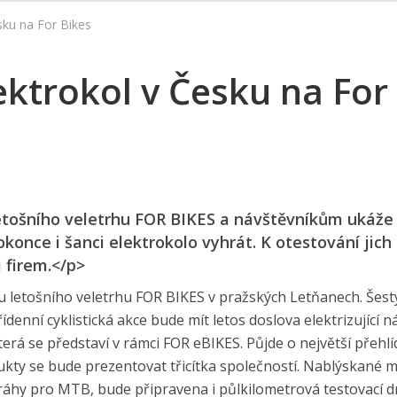
sku na For Bikes
ektrokol v Česku na For
etošního veletrhu FOR BIKES a návštěvníkům ukáže
okonce i šanci elektrokolo vyhrát. K otestování jich
 firem.</p>
u letošního veletrhu FOR BIKES v pražských Letňanech. Šest
ídenní cyklistická akce bude mít letos doslova elektrizující n
erá se představí v rámci FOR eBIKES. Půjde o největší přehl
dukty se bude prezentovat třicítka společností. Nablýskané 
áhy pro MTB, bude připravena i půlkilometrová testovací d