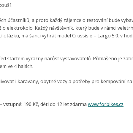
kouší.
ivých účastníků, a proto každý zájemce o testování bude vyba
ž o elektrokolo. Každý návštěvník, který bude v rámci veletr
í otázku, má šanci vyhrát model Crussis e – Largo 5.0. v ho
řed startem výrazný nárůst vystavovatelů. Přihlášeno je zat
em ve 4 halách.
ivovat i karavany, obytné vozy a potřeby pro kempování na
– vstupné: 190 Kč, děti do 12 let zdarma
www.forbikes.cz