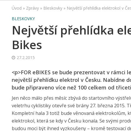
Úvod
»
Zprávy
»
Bleskovky
»
Největší přehlídka elektrokol v Če
BLESKOVKY
Největší přehlídka el
Bikes
27.2.2015
<p>FOR eBIKES se bude prezentovat v rámci l
největší přehlídku elektrol v Česku. Nabídne d
bude připraveno více než 100 celkem od třiceti
Jen něco málo přes měsíc zbývá do startovního výstřel
veletrhu cyklistiky otevře své brány 27. března 2015. Tř
Kompletní hala 3 totiž bude věnovaná elektrokolům, kt
elektrokol, která se kdy v Česku konala. Se svými pro
budou moci být ihned vyzkoušeny – kromě testovací dr