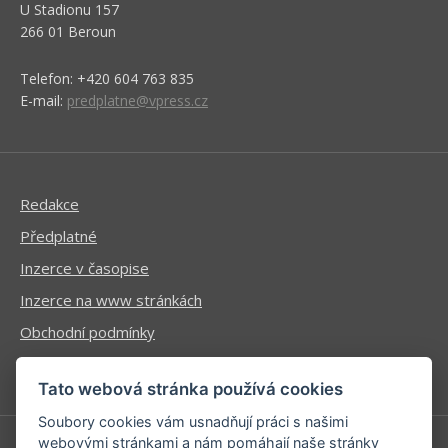
U Stadionu 157
266 01 Beroun
Telefon: +420 604 763 835
E-mail:
predplatne@vpress.cz
Redakce
Předplatné
Inzerce v časopise
Inzerce na www stránkách
Obchodní podmínky
Ochrana osobních údajů
Tato webová stránka používá cookies
Soubory cookies vám usnadňují práci s našimi
webovými stránkami a nám pomáhají naše stránky