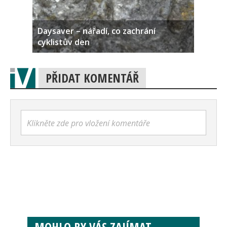
Daysaver – nářadí, co zachrání
cyklistův den
PŘIDAT KOMENTÁŘ
Klikněte zde pro vložení komentáře
MOHLO BY VÁS ZAJÍMAT