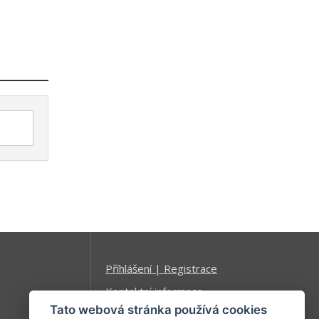
Příhlášení | Registrace
Kontaktní informace
Tato webová stránka používá cookies
Mapa stránek