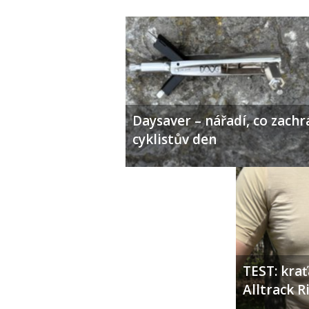
Daysaver – nářadí, co zachr
cyklistův den
TEST: kra
Alltrack 