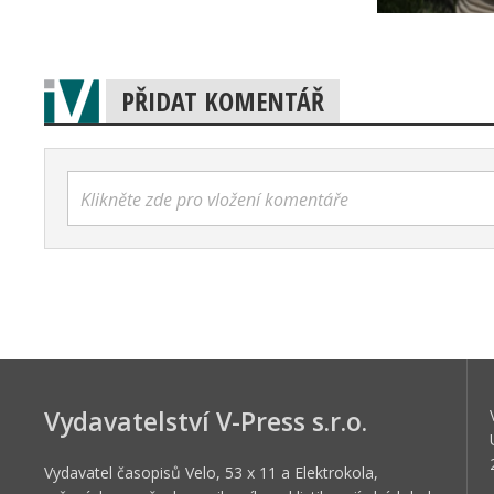
PŘIDAT KOMENTÁŘ
Klikněte zde pro vložení komentáře
Vydavatelství V-Press s.r.o.
Vydavatel časopisů Velo, 53 x 11 a Elektrokola,