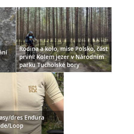
Rodina a kolo, mise Polsko, část
ání
první: Kolem jezer v Národním
parku Tucholské bory
ťasy/dres Endura
Ride/Loop