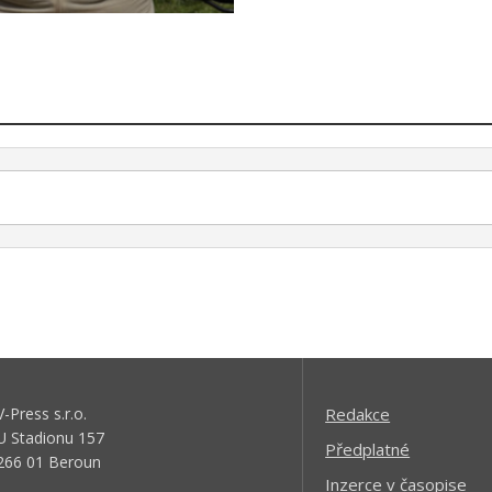
V-Press s.r.o.
Redakce
U Stadionu 157
Předplatné
266 01 Beroun
Inzerce v časopise