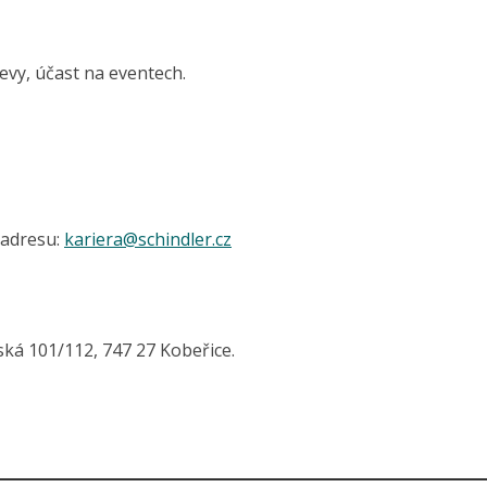
vy, účast na eventech.
 adresu:
kariera@
schindler.cz
zská 101/112, 747 27 Kobeřice.