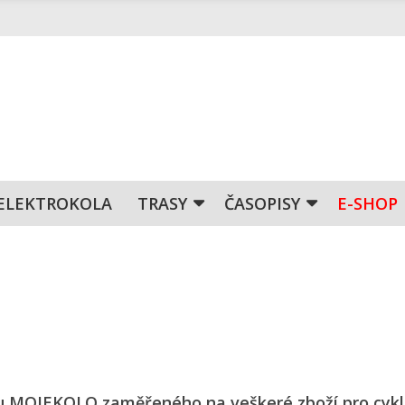
ELEKTROKOLA
TRASY
ČASOPISY
E-SHOP
pu MOJEKOLO zaměřeného na veškeré zboží pro cykl