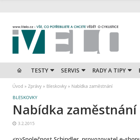
TESTY
SERVIS
RADY A TIPY
Úvod
»
Zprávy
»
Bleskovky
»
Nabídka zaměstnání
BLESKOVKY
Nabídka zaměstnání
3.2.2015
<p>Společnost Schindler, provozovatel e-sho