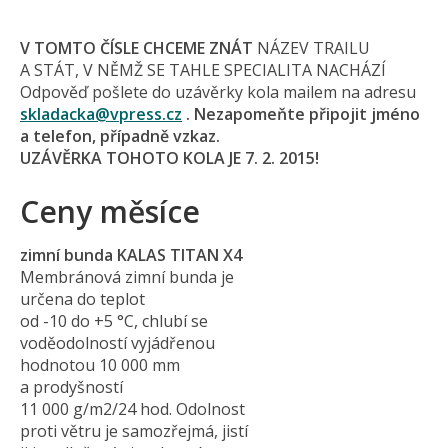
V TOMTO ČÍSLE CHCEME ZNÁT
NÁZEV TRAILU
A STÁT, V NĚMŽ SE TAHLE SPECIALITA NACHÁZÍ
Odpověď pošlete do uzávěrky kola mailem na adresu
skladacka@
vpress.cz
. Nezapomeňte připojit jméno
a telefon, případně vzkaz.
UZÁVĚRKA TOHOTO KOLA JE 7. 2. 2015!
Ceny měsíce
zimní bunda KALAS TITAN X4
Membránová zimní bunda je
určena do teplot
od -10 do +5 °C, chlubí se
voděodolností vyjádřenou
hodnotou 10 000 mm
a prodyšností
11 000 g/m2/24 hod. Odolnost
proti větru je samozřejmá, jistí