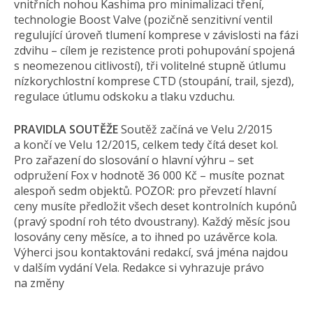
vnitřních nohou Kashima pro minimalizaci tření,
technologie Boost Valve (pozičně senzitivní ventil
regulující úroveň tlumení komprese v závislosti na fázi
zdvihu – cílem je rezistence proti pohupování spojená
s neomezenou citlivostí), tři volitelné stupně útlumu
nízkorychlostní komprese CTD (stoupání, trail, sjezd),
regulace útlumu odskoku a tlaku vzduchu.
PRAVIDLA SOUTĚŽE
Soutěž začíná ve Velu 2/2015
a končí ve Velu 12/2015, celkem tedy čítá deset kol.
Pro zařazení do slosování o hlavní výhru – set
odpružení Fox v hodnotě 36 000 Kč – musíte poznat
alespoň sedm objektů. POZOR: pro převzetí hlavní
ceny musíte předložit všech deset kontrolních kupónů
(pravý spodní roh této dvoustrany). Každý měsíc jsou
losovány ceny měsíce, a to ihned po uzávěrce kola.
Výherci jsou kontaktováni redakcí, svá jména najdou
v dalším vydání Vela. Redakce si vyhrazuje právo
na změny