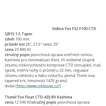
Vidlice Fox F32 F100 CTD
QR15 1.5 Taper
zdvih
100 mm
průměr kol
26″, 27,5″ nebo 29″
cena
23 890 Kč
stručný popis
povrchová úprava vnitřních nohou
Kashima pro minimalizaci tření, tři volitelné stupně
útlumu nízkorychlostní komprese CTD (stoupání, trail,
sjezd), vnitřní nohy o průměru 32 mm, regulace
útlumu odskoku a tlaku vzduchu, pevná 15mm osa,
tapered krk, hmotnost 1470 gramů
dodal [
http://www.cyklosvec.cz/
]
Tlumič Fox Float CTD-ADJ BV Kashima
cena
12 590 Kč
stručný popis
povrchová úprava