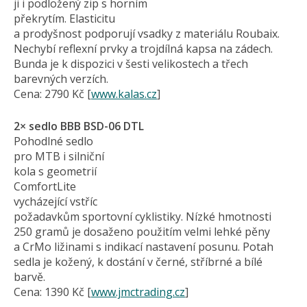
ji i podložený zip s horním
překrytím. Elasticitu
a prodyšnost podporují vsadky z materiálu Roubaix.
Nechybí reflexní prvky a trojdílná kapsa na zádech.
Bunda je k dispozici v šesti velikostech a třech
barevných verzích.
Cena: 2790 Kč [
www.kalas.cz
]
2× sedlo BBB BSD-06 DTL
Pohodlné sedlo
pro MTB i silniční
kola s geometrií
ComfortLite
vycházející vstříc
požadavkům sportovní cyklistiky. Nízké hmotnosti
250 gramů je dosaženo použitím velmi lehké pěny
a CrMo ližinami s indikací nastavení posunu. Potah
sedla je kožený, k dostání v černé, stříbrné a bílé
barvě.
Cena: 1390 Kč [
www.jmctrading.cz
]