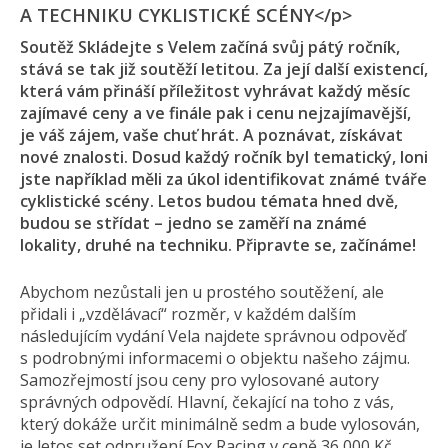
A TECHNIKU CYKLISTICKÉ SCÉNY</p>
Soutěž Skládejte s Velem začíná svůj pátý ročník,
stává se tak již soutěží letitou. Za její další existencí,
která vám přináší příležitost vyhrávat každý měsíc
zajímavé ceny a ve finále pak i cenu nejzajímavější,
je váš zájem, vaše chuť hrát. A poznávat, získávat
nové znalosti. Dosud každý ročník byl tematický, loni
jste například měli za úkol identifikovat známé tváře
cyklistické scény. Letos budou témata hned dvě,
budou se střídat – jedno se zaměří na známé
lokality, druhé na techniku. Připravte se, začínáme!
Abychom nezůstali jen u prostého soutěžení, ale
přidali i „vzdělávací“ rozměr, v každém dalším
následujícím vydání Vela najdete správnou odpověď
s podrobnými informacemi o objektu našeho zájmu.
Samozřejmostí jsou ceny pro vylosované autory
správných odpovědí. Hlavní, čekající na toho z vás,
který dokáže určit minimálně sedm a bude vylosován,
je letos set odpružení Fox Racing v ceně 36 000 Kč.