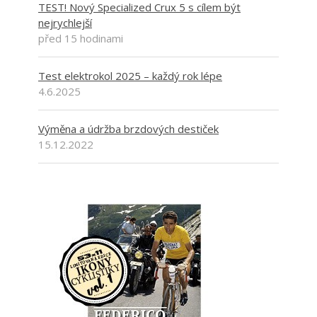
TEST! Nový Specialized Crux 5 s cílem být
nejrychlejší
před 15 hodinami
Test elektrokol 2025 – každý rok lépe
4.6.2025
Výměna a údržba brzdových destiček
15.12.2022