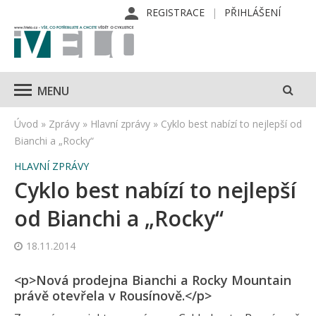
REGISTRACE
PŘIHLÁŠENÍ
MENU
Úvod
»
Zprávy
»
Hlavní zprávy
»
Cyklo best nabízí to nejlepší od
Bianchi a „Rocky“
HLAVNÍ ZPRÁVY
Cyklo best nabízí to nejlepší
od Bianchi a „Rocky“
18.11.2014
<p>Nová prodejna Bianchi a Rocky Mountain
právě otevřela v Rousínově.</p>