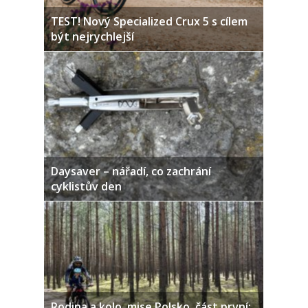
TEST! Nový Specialized Crux 5 s cílem
být nejrychlejší
Daysaver – nářadí, co zachrání
cyklistův den
Rodina a kolo, mise Polsko, část první: