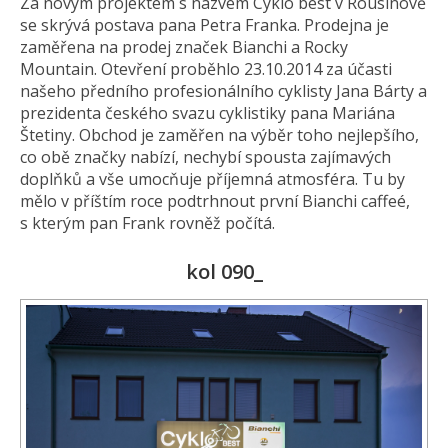
Za novým projektem s názvem Cyklo best v Rousínově
se skrývá postava pana Petra Franka. Prodejna je
zaměřena na prodej značek Bianchi a Rocky
Mountain. Otevření proběhlo 23.10.2014 za účasti
našeho předního profesionálního cyklisty Jana Bárty a
prezidenta českého svazu cyklistiky pana Mariána
Štetiny. Obchod je zaměřen na výběr toho nejlepšího,
co obě značky nabízí, nechybí spousta zajímavých
doplňků a vše umocňuje příjemná atmosféra. Tu by
mělo v příštím roce podtrhnout první Bianchi caffeé,
s kterým pan Frank rovněž počítá.
kol 090_