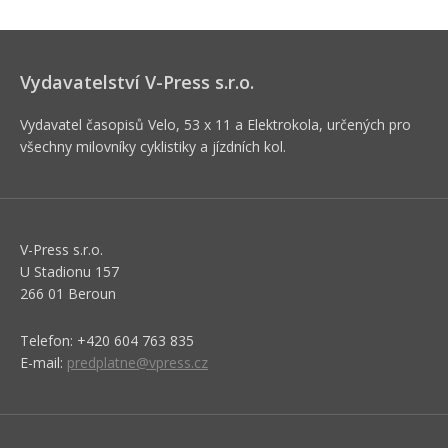
Vydavatelství V-Press s.r.o.
Vydavatel časopisů Velo, 53 x 11 a Elektrokola, určených pro
všechny milovníky cyklistiky a jízdních kol.
V-Press s.r.o.
U Stadionu 157
266 01 Beroun
Telefon: +420 604 763 835
E-mail:
predplatne@vpress.cz