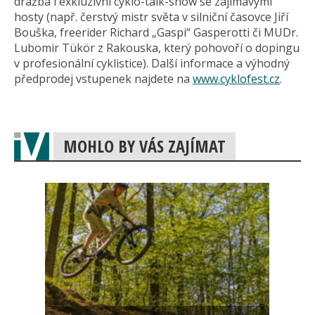
dražba i exkluzivní cyklo-talk-show se zajímavými
hosty (např. čerstvý mistr světa v silniční časovce Jiří
Bouška, freerider Richard „Gaspi“ Gasperotti či MUDr.
Lubomir Tükör z Rakouska, který pohovoří o dopingu
v profesionální cyklistice). Další informace a výhodný
předprodej vstupenek najdete na
www.cyklofest.cz
.
MOHLO BY VÁS ZAJÍMAT