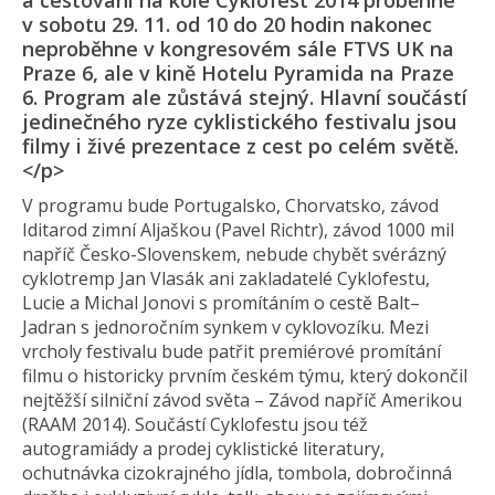
a cestování na kole Cyklofest 2014 proběhne
v sobotu 29. 11. od 10 do 20 hodin nakonec
neproběhne v kongresovém sále FTVS UK na
Praze 6, ale v kině Hotelu Pyramida na Praze
6. Program ale zůstává stejný. Hlavní součástí
jedinečného ryze cyklistického festivalu jsou
filmy i živé prezentace z cest po celém světě.
</p>
V programu bude Portugalsko, Chorvatsko, závod
Iditarod zimní Aljaškou (Pavel Richtr), závod 1000 mil
napříč Česko-Slovenskem, nebude chybět svérázný
cyklotremp Jan Vlasák ani zakladatelé Cyklofestu,
Lucie a Michal Jonovi s promítáním o cestě Balt–
Jadran s jednoročním synkem v cyklovozíku. Mezi
vrcholy festivalu bude patřit premiérové promítání
filmu o historicky prvním českém týmu, který dokončil
nejtěžší silniční závod světa – Závod napříč Amerikou
(RAAM 2014). Součástí Cyklofestu jsou též
autogramiády a prodej cyklistické literatury,
ochutnávka cizokrajného jídla, tombola, dobročinná