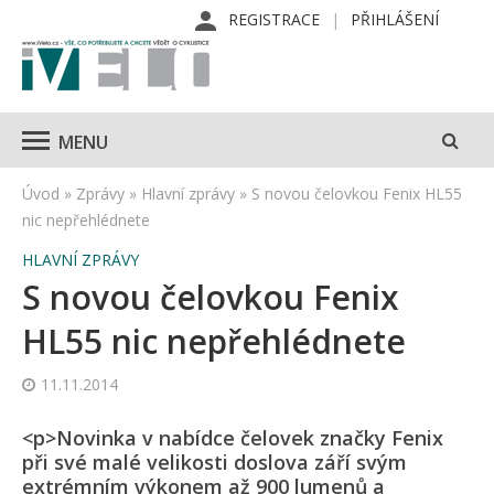
REGISTRACE
PŘIHLÁŠENÍ
MENU
Úvod
»
Zprávy
»
Hlavní zprávy
»
S novou čelovkou Fenix HL55
nic nepřehlédnete
HLAVNÍ ZPRÁVY
S novou čelovkou Fenix
HL55 nic nepřehlédnete
11.11.2014
<p>Novinka v nabídce čelovek značky Fenix
při své malé velikosti doslova září svým
extrémním výkonem až 900 lumenů a