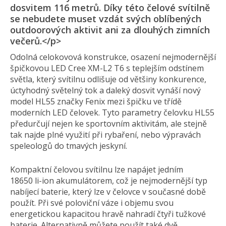
dosvitem 116 metrů. Díky této čelové svítilně
se nebudete muset vzdát svých oblíbených
outdoorových aktivit ani za dlouhých zimních
večerů.</p>
Odolná celokovová konstrukce, osazení nejmodernější
špičkovou LED Cree XM-L2 T6 s teplejším odstínem
světla, který svítilnu odlišuje od většiny konkurence,
úctyhodný světelný tok a daleký dosvit vynáší nový
model HL55 značky Fenix mezi špičku ve třídě
moderních LED čelovek. Tyto parametry čelovku HL55
předurčují nejen ke sportovním aktivitám, ale stejně
tak najde plné využití při rybaření, nebo výpravách
speleologů do tmavých jeskyní.
Kompaktní čelovou svítilnu lze napájet jedním
18650 li-ion akumulátorem, což je nejmodernější typ
nabíjecí baterie, který lze v čelovce v současné době
použít. Při své poloviční váze i objemu svou
energetickou kapacitou hravě nahradí čtyři tužkové
baterie. Alternativně můžete použít také dvě