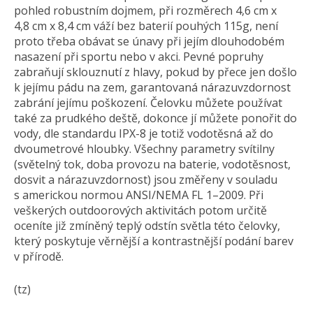
pohled robustním dojmem, při rozměrech 4,6 cm x
4,8 cm x 8,4 cm váží bez baterií pouhých 115g, není
proto třeba obávat se únavy při jejím dlouhodobém
nasazení při sportu nebo v akci. Pevné popruhy
zabraňují sklouznutí z hlavy, pokud by přece jen došlo
k jejímu pádu na zem, garantovaná nárazuvzdornost
zabrání jejímu poškození. Čelovku můžete používat
také za prudkého deště, dokonce jí můžete ponořit do
vody, dle standardu IPX-8 je totiž vodotěsná až do
dvoumetrové hloubky. Všechny parametry svítilny
(světelný tok, doba provozu na baterie, vodotěsnost,
dosvit a nárazuvzdornost) jsou změřeny v souladu
s americkou normou ANSI/NEMA FL 1–2009. Při
veškerých outdoorových aktivitách potom určitě
oceníte již zmíněný teplý odstín světla této čelovky,
který poskytuje věrnější a kontrastnější podání barev
v přírodě.
(tz)