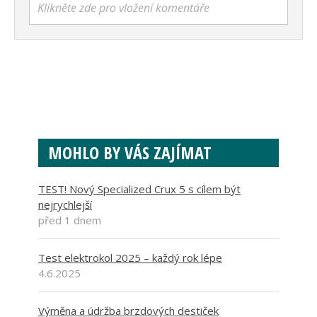
Klikněte zde pro vložení komentáře
MOHLO BY VÁS ZAJÍMAT
TEST! Nový Specialized Crux 5 s cílem být
nejrychlejší
před 1 dnem
Test elektrokol 2025 – každý rok lépe
4.6.2025
Výměna a údržba brzdových destiček