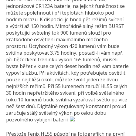
jednorázové CR123A baterie, na jejichž funkčnost se
můžete spolehnout i při teplotách hluboko pod
bodem mrazu. K dispozici je hned pět režimů svícení
s výdrží až 150 hodin. Mimořádně silný režim BURST
poskytující světelný tok 900 lumenů slouží pro
krátkodobé osvětlení maximálního možného
prostoru. Úctyhodný výkon 420 lumenů vám bude
svítilna poskytovat 3,75 hodiny, postačí-li vám např.
při běžeckém tréninku výkon 165 lumenů, museli
byste běžet v kuse celých deset hodin než vám baterie
vypoví službu. Při aktivitách, kdy potřebujete osvětlit
pouze nejbližší okolí, můžete zvolit jeden ze dvou
nejnižších režimů. Při 55 lumenech zaručí HL55 celých
30 hodin nepřetržitého svícení, při volbě světelného
toku 10 lumenů bude svítilna vyzařovat světlo po více
než šest dnů. Digitálně regulovaný konstantní proud
zaručuje stálý světelný výkon po celou dobu
pozvolného vybíjení baterií.
Přestože Fenix HL55 působí na fotografiích na první