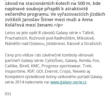
závod na stacionárních kolech na 500 m, kde
napínavé souboje přispěli k atraktivitě
večerního programu. Ve vyřazovacících jízdách
zvítězili Jaroslav Šitner mezi muži a Anna
Kolářová mezi ženami.</p>
Letos se jelo opět 8 závodů Galaxy série v Tálíně,
Prachaticích, Rožnově pod Radhoštěm, Mikulově,
Náměšti nad Oslavou, Jistebnicei, Kácově a Strašicích.
Ceny pro vítěze i do závěrečné tomboly věnovali
partneři Galaxy série: CykloŠvec, Galaxy, Kenda, Fox,
Catlike, Birell, KMC, Progress sportswear, Trek,
Insportline, RSP, GO!, Enervit, Crops, Nexelo aj.
Kompletní výsledkové listiny celkového pořadí Galaxy
série 2014 naleznete na:
www.galaxy-serie.cz
(tz)