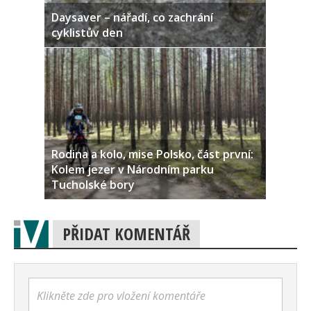
Daysaver – nářadí, co zachrání
cyklistův den
Rodina a kolo, mise Polsko, část první:
Kolem jezer v Národním parku
Tucholské bory
PŘIDAT KOMENTÁŘ
Klikněte zde pro vložení komentáře