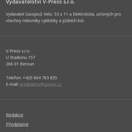
Vydavatelství V-Press s.r.o.
Vydavatel časopisů Velo, 53 x 11 a Elektrokola, určených pro
všechny milovníky cyklistiky a jízdních kol.
V-Press s.r.o.
U Stadionu 157
266 01 Beroun
Telefon: +420 604 763 835
E-mail:
predplatne@vpress.cz
Redakce
Předplatné