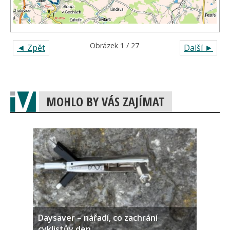
Obrázek 1 / 27
◄ Zpět
Další ►
MOHLO BY VÁS ZAJÍMAT
Daysaver – nářadí, co zachrání
cyklistův den