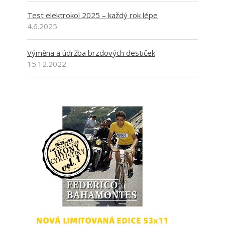
Test elektrokol 2025 – každý rok lépe
4.6.2025
Výměna a údržba brzdových destiček
15.12.2022