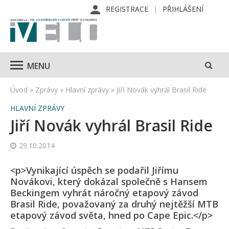
REGISTRACE
PŘIHLÁŠENÍ
MENU
Úvod
»
Zprávy
»
Hlavní zprávy
»
Jiří Novák vyhrál Brasil Ride
HLAVNÍ ZPRÁVY
Jiří Novák vyhrál Brasil Ride
29.10.2014
<p>Vynikající úspěch se podařil Jiřímu
Novákovi, který dokázal společně s Hansem
Beckingem vyhrát náročný etapový závod
Brasil Ride, považovaný za druhý nejtěžší MTB
etapový závod světa, hned po Cape Epic.</p>