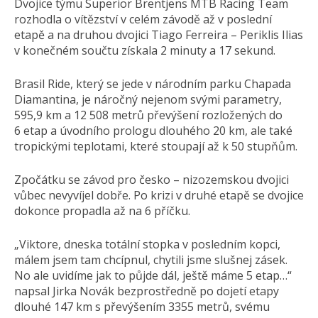
Dvojice týmu Superior Brentjens MTB Racing Team
rozhodla o vítězství v celém závodě až v poslední
etapě a na druhou dvojici Tiago Ferreira – Periklis Ilias
v konečném součtu získala 2 minuty a 17 sekund.
Brasil Ride, který se jede v národním parku Chapada
Diamantina, je náročný nejenom svými parametry,
595,9 km a 12 508 metrů převýšení rozložených do
6 etap a úvodního prologu dlouhého 20 km, ale také
tropickými teplotami, které stoupají až k 50 stupňům.
Zpočátku se závod pro česko – nizozemskou dvojici
vůbec nevyvíjel dobře. Po krizi v druhé etapě se dvojice
dokonce propadla až na 6 příčku.
„Viktore, dneska totální stopka v posledním kopci,
málem jsem tam chcípnul, chytili jsme slušnej zásek.
No ale uvidíme jak to půjde dál, ještě máme 5 etap…“
napsal Jirka Novák bezprostředně po dojetí etapy
dlouhé 147 km s převýšením 3355 metrů, svému