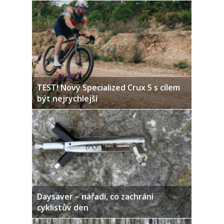
TEST! Nový Specialized Crux 5 s cílem
být nejrychlejší
Daysaver – nářadí, co zachrání
cyklistův den