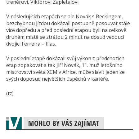
trenérovi, Viktorovi Zapletalovi.
V následujících etapách se ale Novák s Beckingem,
bezchybnou jízdou dokázali postupně posouvat stále
více dopředu a před poslední etapou byli na celkově
druhém místě se ztrátou 2 minut na dosud vedoucí
dvojici Ferreira – Ilias.
V poslední etapě dokázali svůj výkon z předchozích
etap zopakovat a tak Jiří Novák, 11. muž letošního
mistrovství světa XCM v Africe, může slavit jeden ze
svých doposud největších úspěchů v kariéře.
(tz)
MOHLO BY VÁS ZAJÍMAT