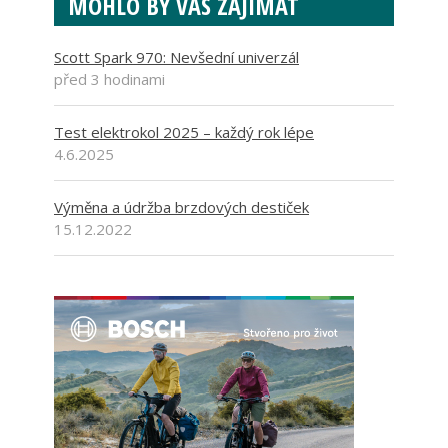
MOHLO BY VÁS ZAJÍMAT
Scott Spark 970: Nevšední univerzál
před 3 hodinami
Test elektrokol 2025 – každý rok lépe
4.6.2025
Výměna a údržba brzdových destiček
15.12.2022