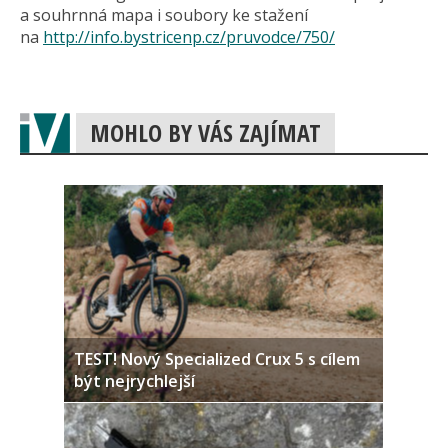
a souhrnná mapa i soubory ke stažení
na
http://info.bystricenp.cz/pruvodce/750/
MOHLO BY VÁS ZAJÍMAT
TEST! Nový Specialized Crux 5 s cílem
být nejrychlejší