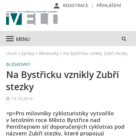
REGISTRACE
PŘIHLÁŠENÍ
MENU
Úvod
»
Zprávy
»
Bleskovky
»
Na Bystřicku vznikly Zubří stezky
BLESKOVKY
Na Bystřicku vznikly Zubří
stezky
13.10.2014
<p>Pro milovníky cykloturistiky vytvořilo
v letošním roce Město Bystřice nad
Pernštejnem síť doporučených cyklotras pod
názvem Zubří stezky, které propojují