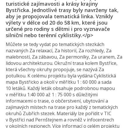
turistické zajímavosti a krásy krajiny
Bystřicka. Jednotlivé trasy byly navrženy tak,
aby je propojovala tematická linka. Vznikly
výlety v délce od 20 do 58 km, které jsou
určené pro rodiny s dětmi i pro vyznavače
silniční nebo terénní cyklistiky.</p>
Můžete se tedy vydat po tematických stezkách
nazvaných Za relaxací, Za historií, Za rozhledy, Za
malebností, Za zábavou, Za permoníky, Za uranem, Za
lidovou architekturou. Okružní trasa kolem Bystřice,
která všechny okruhy propojuje, se nazývá Za
potulkou. K celému projektu byla vydána Cyklistická
mapa Bystřicko a okolí v měřítku 1 : 60 000 a sada
10 letáků. Každý leták obsahuje podrobnou mapou
v měřítku 1:40 000 až 1 : 75 000 s důležitými
informacemi o trase, o občerstvení, ubytování a
zajímavých místech na trase pro každý z tematických
okruhů Zubřích stezek. Materiály lze pořídit v TIC
v Bystřici nad Pernštejnem a rovněž v infocentrech
v okolních regionech. Více informací o celém projektu