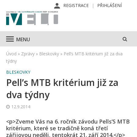
REGISTRACE
PŘIHLÁŠENÍ
MENU
Úvod
»
Zprávy
»
Bleskovky
»
Pell’s MTB kritérium již za dva
týdny
BLESKOVKY
Pell’s MTB kritérium již za
dva týdny
12.9.2014
<p>Zveme Vás na 6. ročník závodu Pells’S MTB
kritérium, které se tradičně koná třetí
zářijovou neděli, tentokrát 21. září 2014.</p>