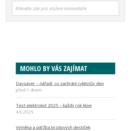
Klikněte zde pro vložení komentáře
MOHLO BY VÁS ZAJÍMAT
Daysaver – nářadí, co zachrání cyklistův den
před 1 dnem
Test elektrokol 2025 – každý rok lépe
4.6.2025
Výměna a údržba brzdových destiček