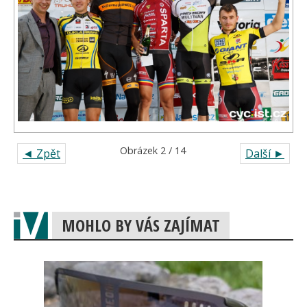
Obrázek 2 / 14
◄ Zpět
Další ►
MOHLO BY VÁS ZAJÍMAT