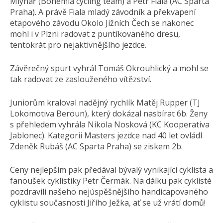
Mlynář (Bohemia cycling team) a Petr Fiala (AC Sparta
Praha). A právě Fiala mladý závodník a překvapení
etapového závodu Okolo Jižních Čech se nakonec
mohl i v Plzni radovat z puntíkovaného dresu,
tentokrát pro nejaktivnějšího jezdce.
Závěrečný spurt vyhrál Tomáš Okrouhlický a mohl se
tak radovat ze zaslouženého vítězství.
Juniorům kraloval nadějný rychlík Matěj Rupper (TJ
Lokomotiva Beroun), který dokázal nasbírat 6b. Ženy
s přehledem vyhrála Nikola Nosková (KC Kooperativa
Jablonec). Kategorii Masters jezdce nad 40 let ovládl
Zdeněk Rubáš (AC Sparta Praha) se ziskem 2b.
Ceny nejlepším pak předával bývalý vynikající cyklista a
fanoušek cyklistiky Petr Čermák. Na dálku pak cyklisté
pozdravili našeho nejúspěšnějšího handicapovaného
cyklistu současnosti Jiřího Ježka, ať se už vrátí domů!