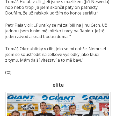
Tomáš Holub v cíli: „Jeli jsme s mazlíkem (Jiří Nesveda)
hop nebo trop. Já jsem skončil pátý on patnáctý.
Doufám, že už náskok udržím do konce seriálu.“
Petr Fiala v cíli: „Puntíky se mi zalíbili na Jihu Čech. Už
jednou jsem k nim měl blízko i tady na Rapidu. Ještě
jeden závod a snad budou doma. “
Tomáš Okrouhlický v cíli: „Jelo se mi dobře. Nemusel
jsem se soustředit na celkové výsledky jako kluci
z týmu. Mám další vítězství a to mě baví.“
(tz)
elite