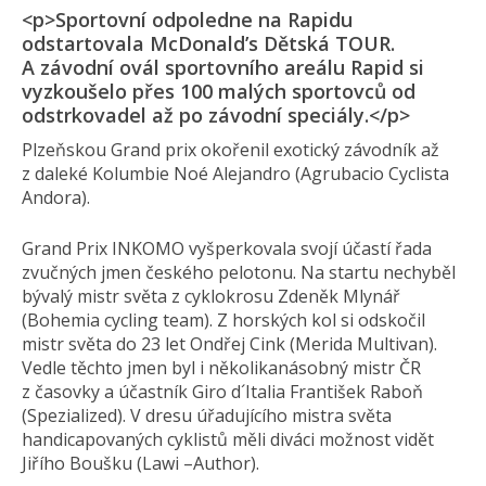
<p>Sportovní odpoledne na Rapidu
odstartovala McDonald’s Dětská TOUR.
A závodní ovál sportovního areálu Rapid si
vyzkoušelo přes 100 malých sportovců od
odstrkovadel až po závodní speciály.</p>
Plzeňskou Grand prix okořenil exotický závodník až
z daleké Kolumbie Noé Alejandro (Agrubacio Cyclista
Andora).
Grand Prix INKOMO vyšperkovala svojí účastí řada
zvučných jmen českého pelotonu. Na startu nechyběl
bývalý mistr světa z cyklokrosu Zdeněk Mlynář
(Bohemia cycling team). Z horských kol si odskočil
mistr světa do 23 let Ondřej Cink (Merida Multivan).
Vedle těchto jmen byl i několikanásobný mistr ČR
z časovky a účastník Giro d´Italia František Raboň
(Spezialized). V dresu úřadujícího mistra světa
handicapovaných cyklistů měli diváci možnost vidět
Jiřího Boušku (Lawi –Author).