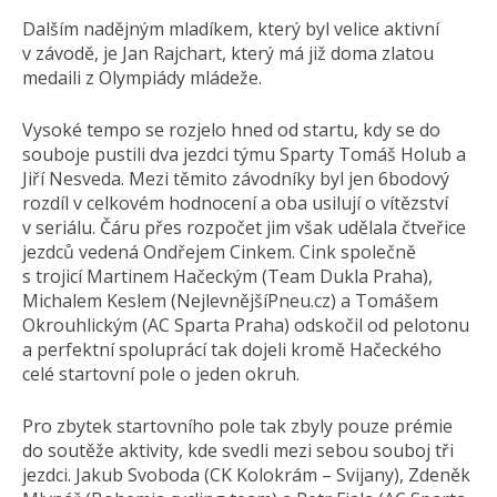
Dalším nadějným mladíkem, který byl velice aktivní
v závodě, je Jan Rajchart, který má již doma zlatou
medaili z Olympiády mládeže.
Vysoké tempo se rozjelo hned od startu, kdy se do
souboje pustili dva jezdci týmu Sparty Tomáš Holub a
Jiří Nesveda. Mezi těmito závodníky byl jen 6bodový
rozdíl v celkovém hodnocení a oba usilují o vítězství
v seriálu. Čáru přes rozpočet jim však udělala čtveřice
jezdců vedená Ondřejem Cinkem. Cink společně
s trojicí Martinem Hačeckým (Team Dukla Praha),
Michalem Keslem (NejlevnějšíP­neu.cz) a Tomášem
Okrouhlickým (AC Sparta Praha) odskočil od pelotonu
a perfektní spoluprácí tak dojeli kromě Hačeckého
celé startovní pole o jeden okruh.
Pro zbytek startovního pole tak zbyly pouze prémie
do soutěže aktivity, kde svedli mezi sebou souboj tři
jezdci. Jakub Svoboda (CK Kolokrám – Svijany), Zdeněk