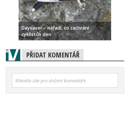
Daysaver – nářadí, co zachrání
cyklistův den
PŘIDAT KOMENTÁŘ
Klikněte zde pro vložení komentáře