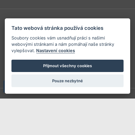
Redakce
Tato webová stránka používá cookies
Předplatné
Soubory cookies vám usnadňují práci s našimi
Inzerce v časopise
webovými stránkami a nám pomáhají naše stránky
vylepšovat.
Nastavení cookies
Inzerce na www stránkách
Obchodní podmínky
Přijmout všechny cookies
Ochrana osobních údajů
Pouze nezbytné
Příhlášení | Registrace
Kontaktní informace
Mapa stránek