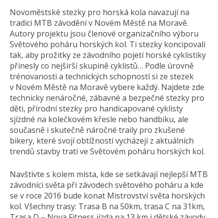
Novoměstské stezky pro horská kola navazují na
tradici MTB závodění v Novém Městě na Moravě.
Autory projektu jsou členové organizačního výboru
Světového poháru horských kol. Ti stezky koncipovali
tak, aby prožitky ze závodního pojetí horské cyklistiky
přinesly co nejširší skupině cyklistů… Podle úrovně
trénovanosti a technických schopností si ze stezek
v Novém Městě na Moravě vybere každý. Najdete zde
technicky nenáročné, zábavné a bezpečné stezky pro
děti, přírodní stezky pro handicapované cyklisty
sjízdné na kolečkovém křesle nebo handbiku, ale
současně i skutečně náročné traily pro zkušené
bikery, které svojí obtížností vycházejí z aktuálních
trendů stavby tratí ve Světovém poháru horských kol.
Navštivte s kolem místa, kde se setkávají nejlepší MTB
závodníci světa při závodech světového poháru a kde
se v roce 2016 bude konat Mistrovství světa horských
kol. Všechny trasy: Trasa B na 50km, trasa C na 31km,
Trasa D – Nova Fitness jízda na 13 km i dětské závody