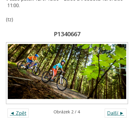
11:00.
(tz)
P1340667
Obrázek 2 / 4
◄ Zpět
Další ►