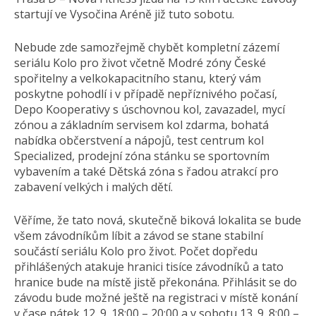
startují ve Vysočina Aréně již tuto sobotu.
Nebude zde samozřejmě chybět kompletní zázemí
seriálu Kolo pro život včetně Modré zóny České
spořitelny a velkokapacitního stanu, který vám
poskytne pohodlí i v případě nepříznivého počasí,
Depo Kooperativy s úschovnou kol, zavazadel, mycí
zónou a základním servisem kol zdarma, bohatá
nabídka občerstvení a nápojů, test centrum kol
Specialized, prodejní zóna stánku se sportovním
vybavením a také Dětská zóna s řadou atrakcí pro
zabavení velkých i malých dětí.
Věříme, že tato nová, skutečně biková lokalita se bude
všem závodníkům líbit a závod se stane stabilní
součástí seriálu Kolo pro život. Počet dopředu
přihlášených atakuje hranici tisíce závodníků a tato
hranice bude na místě jistě překonána. Přihlásit se do
závodu bude možné ještě na registraci v místě konání
v čase pátek 12. 9. 18:00 – 20:00 a v sobotu 13. 9. 8:00 –