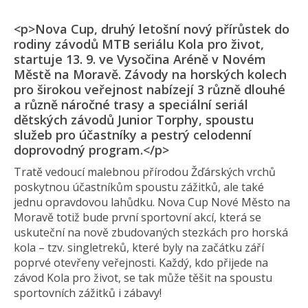
<p>Nova Cup, druhý letošní nový přírůstek do
rodiny závodů MTB seriálu Kola pro život,
startuje 13. 9. ve Vysočina Aréně v Novém
Městě na Moravě. Závody na horských kolech
pro širokou veřejnost nabízejí 3 různě dlouhé
a různě náročné trasy a speciální seriál
dětských závodů Junior Torphy, spoustu
služeb pro účastníky a pestrý celodenní
doprovodný program.</p>
Tratě vedoucí malebnou přírodou Žďárských vrchů
poskytnou účastníkům spoustu zážitků, ale také
jednu opravdovou lahůdku. Nova Cup Nové Město na
Moravě totiž bude první sportovní akcí, která se
uskuteční na nově zbudovaných stezkách pro horská
kola – tzv. singletreků, které byly na začátku září
poprvé otevřeny veřejnosti. Každý, kdo přijede na
závod Kola pro život, se tak může těšit na spoustu
sportovních zážitků i zábavy!