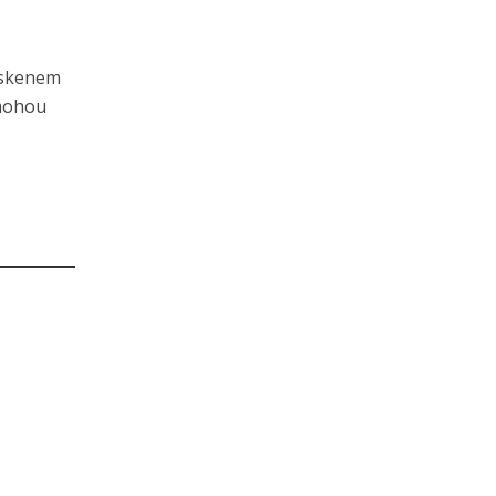
 skenem
 mohou