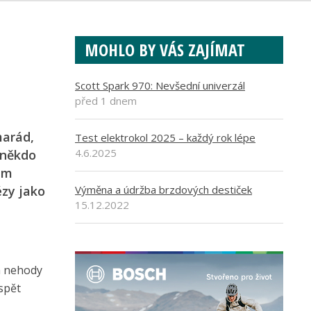
MOHLO BY VÁS ZAJÍMAT
Scott Spark 970: Nevšední univerzál
před 1 dnem
marád,
Test elektrokol 2025 – každý rok lépe
4.6.2025
 někdo
ém
zy jako
Výměna a údržba brzdových destiček
15.12.2022
 a nehody
spět