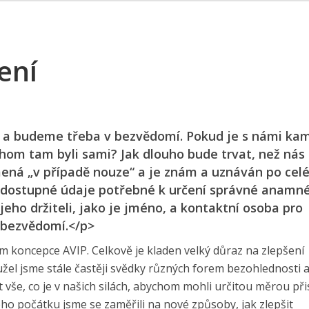
ení
 a budeme třeba v bezvědomí. Pokud je s námi ka
chom tam byli sami? Jak dlouho bude trvat, než nás
ená „v případě nouze“ a je znám a uznáván po cel
o dostupné údaje potřebné k určení správné anamné
jeho držiteli, jako je jméno, a kontaktní osoba pro
v bezvědomí.</p>
m koncepce AVIP. Celkově je kladen velký důraz na zlepšení
ohužel jsme stále častěji svědky různých forem bezohlednosti
vše, co je v našich silách, abychom mohli určitou měrou při
ho počátku jsme se zaměřili na nové způsoby, jak zlepšit