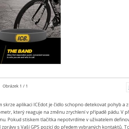
Obrázek 1 / 1
m skrze aplikaci ICEdot je čidlo schopno detekovat pohyb a
rometr, který reaguje na změnu zrychlení v případě pádu. V p
lefonu. Pokud stiskem tlačítka nepotvrdíme v uživatelem defi
í zprávy s Vaší GPS pozicí do předem vybraných kontaktů. T