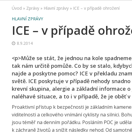
Úvod
»
Zprávy
»
Hlavní zprávy
»
ICE – v případě ohrožení
HLAVNÍ ZPRÁVY
ICE – v případě ohrož
8.9.2014
<p>Může se stát, že jednou na kole spadneme
tak nám určitě pomůže. Co by se stalo, kdyby
najde a poskytne pomoc? ICE v překladu znam
světě. ICE poskytuje v případě nehody snadn
krevní skupina, alergie a základní informace o 
naléhavé situace, a to i v případě, že je oběť 
Proaktivní přístup k bezpečnosti je základním kamene
viditelnosti a celkového vnímání cyklisty na silnici. B
jsou téměř na denním pořádku. Posláním POC je udělat 
k záchraně životů a snížit následky nehod. Od samotné