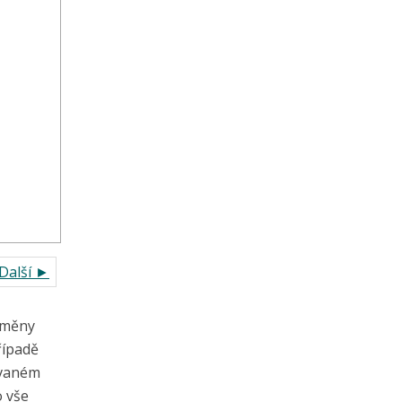
Další ►
 změny
řípadě
novaném
o vše