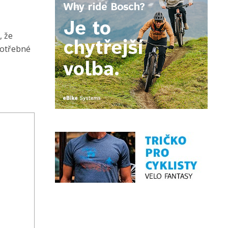
, že
potřebné