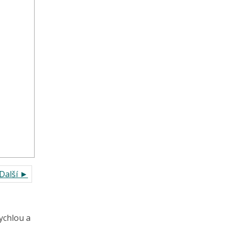
Další ►
ychlou a