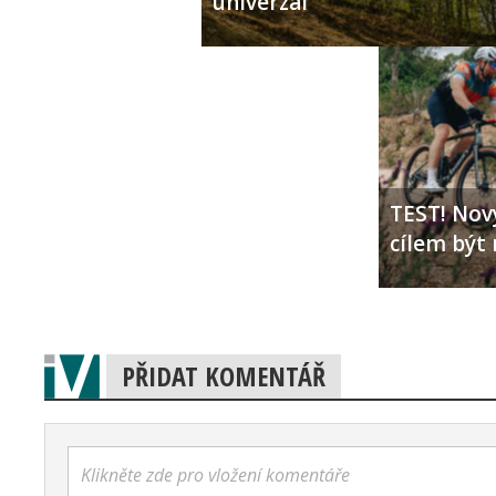
univerzál
TEST! Nový
cílem být 
PŘIDAT KOMENTÁŘ
Klikněte zde pro vložení komentáře