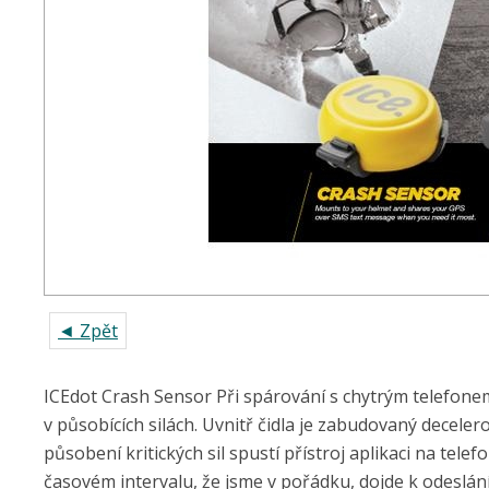
◄ Zpět
ICEdot Crash Sensor Při spárování s chytrým telefone
v působících silách. Uvnitř čidla je zabudovaný decele
působení kritických sil spustí přístroj aplikaci na te
časovém intervalu, že jsme v pořádku, dojde k odeslán