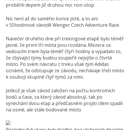
proběhli depem již druhou noc non-stop.
Nic není až do samého konce jisté, a to ani
v 55hodinové závodě Wenger Czech Adventure Race.
Navečer druhého dne při trekingové etapě bylo téměř
jasné, že první tři místa jsou rozdána. Mezera za
vedoucím triem byla téměř čtyři hodiny a vypadalo to,
že zbývající týmy budou soupeřit nejvýše o čtvrté
místo. Po svém návratu z treku však tým Adidas
oznámil, že odstupuje ze závodu, nechávaje třetí místo
k souboji skupině čtyř týmů za nimi.
Jelikož je však závod založen na počtu kontrolních
bodů a čase, za který závod absolvují, tak po
vynechání dvou etap a předčasném projití cílem spadli
na osmé, ale stále bodované místo.
Poslední dvě etapy byly hladké, bez vložených disciplín.