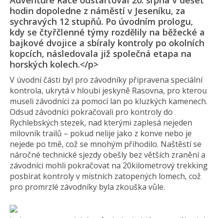
Adventure Race odstartoval 20. srpna v deset
hodin dopoledne z náměstí v Jeseníku, za
sychravých 12 stupňů. Po úvodním prologu,
kdy se čtyřčlenné týmy rozdělily na běžecké a
bajkové dvojice a sbíraly kontroly po okolních
kopcích, následovala již společná etapa na
horských kolech.</p>
V úvodní části byl pro závodníky připravena speciální
kontrola, ukrytá v hloubi jeskyně Rasovna, pro kterou
museli závodníci za pomocí lan po kluzkých kamenech.
Odsud závodníci pokračovali pro kontroly do
Rychlebských stezek, nad kterými zaplesá nejeden
milovník trailů – pokud nelije jako z konve nebo je
nejede po tmě, což se mnohým přihodilo. Naštěstí se
náročné technické sjezdy obešly bez větších zranění a
závodníci mohli pokračovat na 20kilometrový trekking
posbírat kontroly v místních zatopených lomech, což
pro promrzlé závodníky byla zkouška vůle.