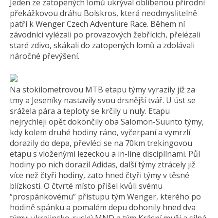
Jeden ze zatopených lomů ukrýval oblíbenou přírodní
překážkovou dráhu Bolskros, která neodmyslitelně
patří k Wenger Czech Adventure Race. Během ní
závodníci vylézali po provazových žebřících, přelézali
staré zdivo, skákali do zatopených lomů a zdolávali
náročné převýšení.
Na stokilometrovou MTB etapu týmy vyrazily již za
tmy a Jeseníky nastavily svou drsnější tvář. U úst se
srážela pára a teploty se krčily u nuly. Etapu
nejrychleji opět dokončily oba Salomon-Suunto týmy,
kdy kolem druhé hodiny ráno, vyčerpaní a vymrzlí
dorazily do depa, převléci se na 70km trekingovou
etapu s vloženými lezeckou a in-line disciplínami. Půl
hodiny po nich dorazil Adidas, další týmy ztrácely již
více než čtyři hodiny, zato hned čtyři týmy v těsné
blízkosti. O čtvrté místo přišel kvůli svému
“prospánkovému” přístupu tým Wenger, kterého po
hodině spánku a pomalém depu dohonily hned dva