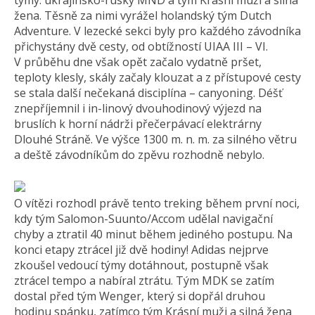
týmy: ukrajinsko-ruský MND a tým Krásní muži a silná
žena. Těsně za nimi vyrážel holandský tým Dutch
Adventure. V lezecké sekci byly pro každého závodníka
přichystány dvě cesty, od obtížností UIAA III – VI.
V průběhu dne však opět začalo vydatně pršet,
teploty klesly, skály začaly klouzat a z přístupové cesty
se stala další nečekaná disciplína – canyoning. Déšť
znepříjemnil i in-linový dvouhodinový výjezd na
bruslích k horní nádrži přečerpávací elektrárny
Dlouhé Stráně. Ve výšce 1300 m. n. m. za silného větru
a deště závodníkům do zpěvu rozhodně nebylo.
O vítězi rozhodl právě tento treking během první noci,
kdy tým Salomon-Suunto/Accom udělal navigační
chyby a ztratil 40 minut během jediného postupu. Na
konci etapy ztrácel již dvě hodiny! Adidas nejprve
zkoušel vedoucí týmy dotáhnout, postupně však
ztrácel tempo a nabíral ztrátu. Tým MDK se zatím
dostal před tým Wenger, který si dopřál druhou
hodinu spánku, zatímco tým Krásní muži a silná žena