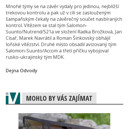
Mnohé týmy se na závěr vydaly pro jedinou, nejbližší
trekovou kontrolu a pak už v cíli se zaslouženým
šampaňským čekaly na závěrečný součet nasbíraných
kontrol. Vítězem se stal tým Salomon-
Suunto/Nutrend/S21a ve složení Radka Brožková, Jan
Císař, Marek Navrátil a Roman Šinkovský obhájil
loňské vítězství. Druhé místo obsadil avizovaný tým
Salomon-Suunto/Accom a třetí příčku vybojoval
rusko-ukrajinský tým MDK.
Dejna Odvody
MOHLO BY VÁS ZAJÍMAT