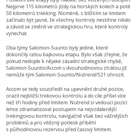
Nejprve 115 kilometrů jízdy na horských kolech a poté
50 kilometrů trekking. Nicméně, s blížícím se limitem
začínalo být jasné, že všechny kontroly nestihne nikdo
a závod se změnil ve strategickou hru, které kontroly
vynechat.
Oba týmy Salomon-Suunto byly jediné, které
dokončily celou bajkovou etapu. Bylo však zřejmé, že
pokud nedojde k nějaké zásadní strategické chybě,
Salomon-Suunto/Accom s dvouhodinovou ztrátou již
nemůže tým Salomon-Suunto/Nutrend/S21 ohrozit.
Accom se tedy soustředil na upevnění druhé pozice,
orazil nejbližší trekovou kontrolu a do cíle přišel více
než tři hodiny před limitem. Nutrend si vedoucí pozici
lehce zdramatizoval postupem na nejvzdálenější
trekingovou kontrolu, navigačně však bez vážnějších
problémů a pro vítězný potlesk přiběhl
s půlhodinovou rezervou před časový limitem.