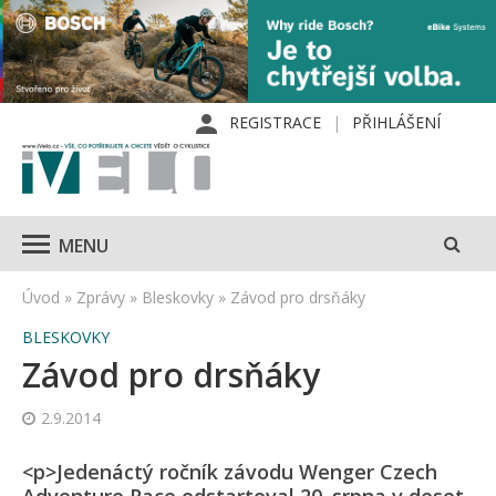
REGISTRACE
PŘIHLÁŠENÍ
MENU
Úvod
»
Zprávy
»
Bleskovky
»
Závod pro drsňáky
BLESKOVKY
Závod pro drsňáky
2.9.2014
<p>Jedenáctý ročník závodu Wenger Czech