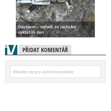
Daysaver – nářadí, co zachrání
cyklistův den
PŘIDAT KOMENTÁŘ
Klikněte zde pro vložení komentáře