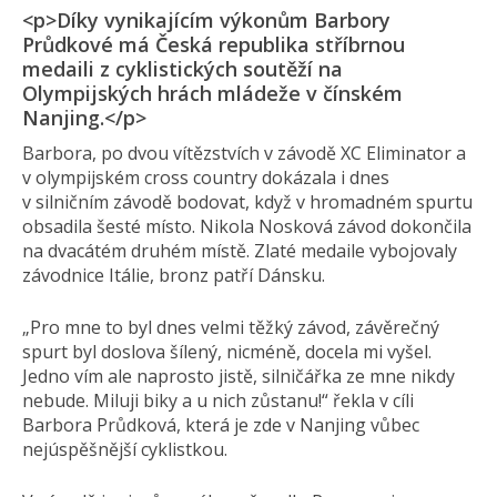
<p>Díky vynikajícím výkonům Barbory
Průdkové má Česká republika stříbrnou
medaili z cyklistických soutěží na
Olympijských hrách mládeže v čínském
Nanjing.</p>
Barbora, po dvou vítězstvích v závodě XC Eliminator a
v olympijském cross country dokázala i dnes
v silničním závodě bodovat, když v hromadném spurtu
obsadila šesté místo. Nikola Nosková závod dokončila
na dvacátém druhém místě. Zlaté medaile vybojovaly
závodnice Itálie, bronz patří Dánsku.
„Pro mne to byl dnes velmi těžký závod, závěrečný
spurt byl doslova šílený, nicméně, docela mi vyšel.
Jedno vím ale naprosto jistě, silničářka ze mne nikdy
nebude. Miluji biky a u nich zůstanu!“ řekla v cíli
Barbora Průdková, která je zde v Nanjing vůbec
nejúspěšnější cyklistkou.