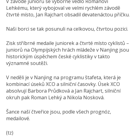
V závodě juniorů se výborně vedlo Romanovi
Lehkému, který vybojoval ve velmi rychlém závodě
čtvrté místo, Jan Rajchart obsadil devatenáctou příčku.
Naši borci se tak posunuli na celkovou, čtvrtou pozici.
Zisk stříbrné medaile juniorek a čtvrté místo cyklistů –
juniorů na Olympijských hrách mládeže v Nanjing jsou
historickým úspěchem české cyklistiky v takto
významné soutěži.
V neděli je v Nanjing na programu štafeta, která je
kombinací úseků XCO a silniční časovky. Úsek XCO
absolvují Barbora Průdková a Jan Rajchart, silniční
okruh pak Roman Lehký a Nikola Nosková.
Šance naší čtveřice jsou, podle všech prognóz,
medailové.
(tz)