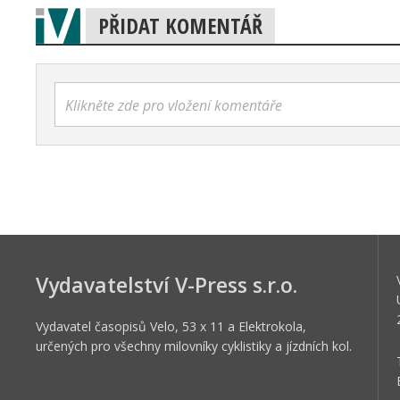
PŘIDAT KOMENTÁŘ
Klikněte zde pro vložení komentáře
Vydavatelství V-Press s.r.o.
Vydavatel časopisů Velo, 53 x 11 a Elektrokola,
určených pro všechny milovníky cyklistiky a jízdních kol.