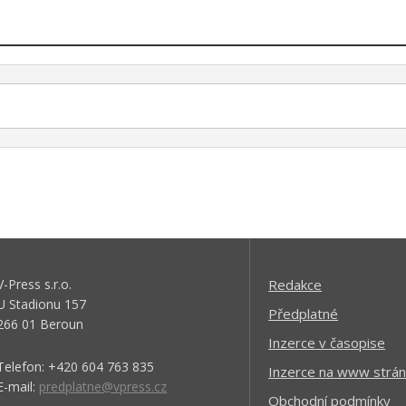
V-Press s.r.o.
Redakce
U Stadionu 157
Předplatné
266 01 Beroun
Inzerce v časopise
Telefon: +420 604 763 835
Inzerce na www strán
E-mail:
predplatne@vpress.cz
Obchodní podmínky