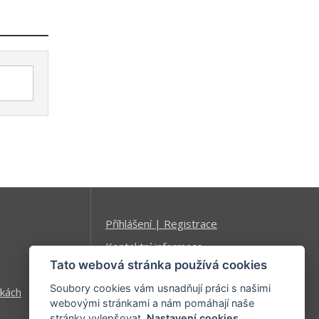
Příhlášení | Registrace
Kontaktní informace
Tato webová stránka používá cookies
Mapa stránek
Soubory cookies vám usnadňují práci s našimi
kách
webovými stránkami a nám pomáhají naše
stránky vylepšovat.
Nastavení cookies