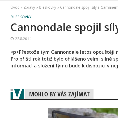
Úvod
»
Zprávy
»
Bleskovky
»
Cannondale spojil síly s Garmine
BLESKOVKY
Cannondale spojil sí
22.8.2014
<p>Přestože tým Cannondale letos opouštějí ně
Pro příští rok totiž bylo ohlášeno velmi silné
informací a složení týmu bude k dispozici v nej
MOHLO BY VÁS ZAJÍMAT