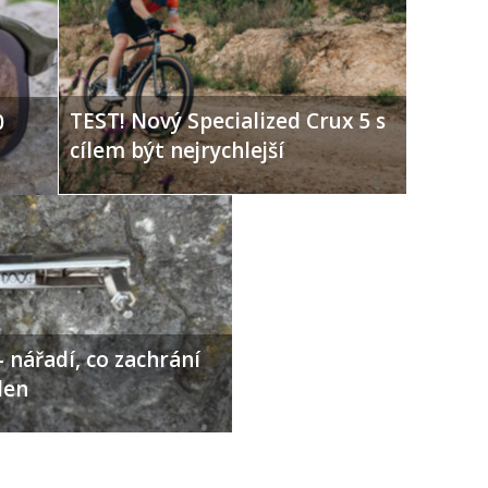
TEST! Nový Specialized Crux 5 s
0
cílem být nejrychlejší
 nářadí, co zachrání
den