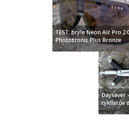
TEST: brýle Neon Air Pro 2.
Phototronic Plus Bronze
Daysaver –
cyklistův 