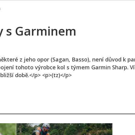
m
ly s Garminem
které z jeho opor (Sagan, Basso), není důvod k pa
 spojení tohoto výrobce kol s týmem Garmin Sharp. V
bližší době.</p> <p>(tz)</p>