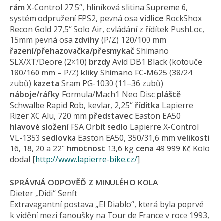
rám
X-Control 27,5“, hliníková slitina Supreme 6,
systém odpružení FPS2, pevná osa
vidlice
RockShox
Recon Gold 27,5“ Solo Air, ovládání z řídítek PushLoc,
15mm pevná osa
zdvihy
(P/Z) 120/100 mm
řazení/přehazo­vačka/přesmykač
Shimano
SLX/XT/Deore (2×10)
brzdy
Avid DB1 Black (kotouče
180/160 mm – P/Z)
kliky
Shimano FC-M625 (38/24
zubů)
kazeta
Sram PG-1030 (11–36 zubů)
náboje/ráfky
Formula/Mach1 Neo Disc
pláště
Schwalbe Rapid Rob, kevlar, 2,25“
řídítka
Lapierre
Rizer XC Alu, 720 mm
představec
Easton EA50
hlavové složení
FSA Orbit
sedlo
Lapierre X-Control
VL-1353
sedlovka
Easton EA50, 350/31,6 mm
velikosti
16, 18, 20 a 22“
hmotnost
13,6 kg
cena
49 999 Kč Kolo
dodal [
http://www.lapierre-bike.cz/
]
SPRÁVNÁ ODPOVĚĎ Z MINULÉHO KOLA
Dieter „Didi“ Senft
Extravagantní postava „El Diablo“, která byla poprvé
k vidění mezi fanoušky na Tour de France v roce 1993,