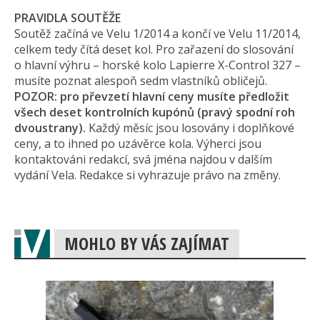
PRAVIDLA SOUTĚŽE
Soutěž začíná ve Velu 1/2014 a končí ve Velu 11/2014,
celkem tedy čítá deset kol. Pro zařazení do slosování
o hlavní výhru – horské kolo Lapierre X-Control 327 –
musíte poznat alespoň sedm vlastníků obličejů.
POZOR: pro převzetí hlavní ceny musíte předložit
všech deset kontrolních kupónů (pravý spodní roh
dvoustrany).
Každý měsíc jsou losovány i doplňkové
ceny, a to ihned po uzávěrce kola. Výherci jsou
kontaktováni redakcí, svá jména najdou v dalším
vydání Vela. Redakce si vyhrazuje právo na změny.
MOHLO BY VÁS ZAJÍMAT