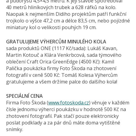
a půdorysu 4,5×4,5 metru. K její stavbě spotřeboval
40 metrů hliníkových trubek a 628 ráfků na kolo.
Naopak k nejmenším Didiho projektům patří funkční
trojkolo o výšce 47,2 cm a délce 83,5 cm, nebo pojízdné
miniatury kol o velikosti pouhých 19 cm.
GRATULUJEME VÝHERCŮM MINULÉHO KOLA
sada produktů ONE (1117 Kč/sada): Lukáš Kavan,
Martin Kotouč a Klára Venkrbcová, sada týmového
oblečení Craft Orica GreenEdge (4500 Kč): Kamil
Palička poukázka firmy Foto Škoda na zhotovení
fotografií v ceně 500 Kč: Tomáš Kolesa Výhercům
gratulujeme a všem držíme palce do dalšího kola!
SPECIÁLNÍ CENA
Firma Foto Škoda (
www.fotoskoda.cz
) věnuje v každém
čísle jednomu výherci poukázku v hodnotě 500 Kč na
zhotovení fotografií. Pak stačí pouze elektronicky
poslat podklady a za pár dnů máte doma vytištěné
snímky.