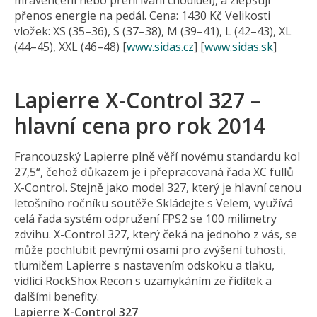
mravenčení nebo přehřívání chodidel), a zlepšují
přenos energie na pedál. Cena: 1430 Kč Velikosti
vložek: XS (35–36), S (37–38), M (39–41), L (42–43), XL
(44–45), XXL (46–48) [
www.sidas.cz
] [
www.sidas.sk
]
Lapierre X-Control 327 –
hlavní cena pro rok 2014
Francouzský Lapierre plně věří novému standardu kol
27,5“, čehož důkazem je i přepracovaná řada XC fullů
X-Control. Stejně jako model 327, který je hlavní cenou
letošního ročníku soutěže Skládejte s Velem, využívá
celá řada systém odpružení FPS2 se 100 milimetry
zdvihu. X-Control 327, který čeká na jednoho z vás, se
může pochlubit pevnými osami pro zvýšení tuhosti,
tlumičem Lapierre s nastavením odskoku a tlaku,
vidlicí RockShox Recon s uzamykáním ze řídítek a
dalšími benefity.
Lapierre X-Control 327