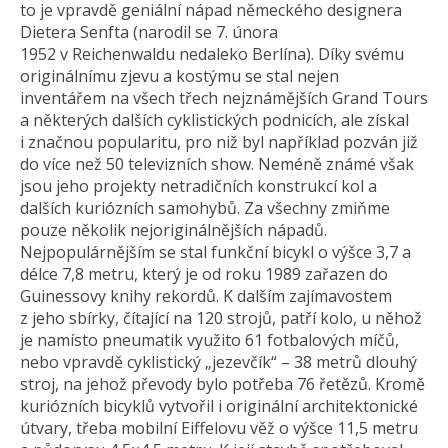
to je vpravdě geniální nápad německého designera
Dietera Senfta (narodil se 7. února
1952 v Reichenwaldu nedaleko Berlína). Díky svému
originálnímu zjevu a kostýmu se stal nejen
inventářem na všech třech nejznámějších Grand Tours
a některých dalších cyklistických podnicích, ale získal
i značnou popularitu, pro niž byl například pozván již
do více než 50 televizních show. Neméně známé však
jsou jeho projekty netradičních konstrukcí kol a
dalších kuriózních samohybů. Za všechny zmiňme
pouze několik nejoriginálnějších nápadů.
Nejpopulárnějším se stal funkční bicykl o výšce 3,7 a
délce 7,8 metru, který je od roku 1989 zařazen do
Guinessovy knihy rekordů. K dalším zajímavostem
z jeho sbírky, čítající na 120 strojů, patří kolo, u něhož
je namísto pneumatik využito 61 fotbalových míčů,
nebo vpravdě cyklistický „jezevčík“ – 38 metrů dlouhý
stroj, na jehož převody bylo potřeba 76 řetězů. Kromě
kuriózních bicyklů vytvořil i originální architektonické
útvary, třeba mobilní Eiffelovu věž o výšce 11,5 metru