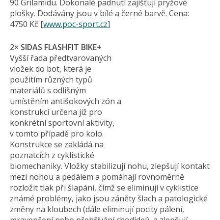
90 Grilamidu. Dokonalé padnutí zajišťují pryžové
plošky. Dodávány jsou v bílé a černé barvě. Cena:
4750 Kč [
www.poc-sport.cz
]
2× SIDAS FLASHFIT BIKE+
Vyšší řada předtvarovaných
vložek do bot, která je
použitím různých typů
materiálů s odlišným
umístěním antišokových zón a
konstrukcí určena již pro
konkrétní sportovní aktivity,
v tomto případě pro kolo.
Konstrukce se zakládá na
poznatcích z cyklistické
biomechaniky. Vložky stabilizují nohu, zlepšují kontakt
mezi nohou a pedálem a pomáhají rovnoměrně
rozložit tlak při šlapání, čímž se eliminují v cyklistice
známé problémy, jako jsou záněty šlach a patologické
změny na kloubech (dále eliminují pocity pálení,