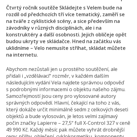
Čtvrtý ročník soutěže Skládejte s Velem bude na
rozdíl od předchozích tří více tematický, zaměří se
na tváře z cyklistické scény, a sice především na
závodníky v různých disciplínách, ale i na
konstruktéry a další osobnosti. Jejich obličeje opět
budou ukryty ve skládačce. Hned na začátku vás
uklidníme – Velo nemusíte stříhat, skládat můžete
na internetu.
Abychom nezůstali jen u prostého soutěžení, ale
přidali i „vzdělávací“ rozměr, v každém dalším
následujícím vydání Vela najdete správnou odpověď
s podrobnými informacemi o objektu našeho zájmu.
Samozřejmostí jsou ceny pro vylosované autory
správných odpovědí. Hlavní, čekající na toho z vás,
který dokáže určit minimálně sedm z celkových deseti
objektů a bude vylosován, je letos velmi zajímavý
počin značky Lapierre – 27,5“ full X-Control 327 v ceně
49 990 Kč. Každý měsíc pak můžete vyhrát drobnější
ceny: přilby, oblečení, cyklokosmetiku, komponenty…