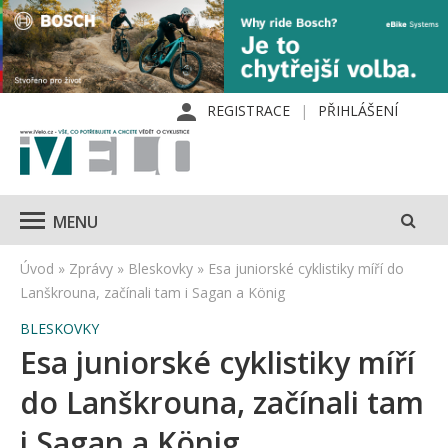
REGISTRACE
PŘIHLÁŠENÍ
MENU
Úvod
»
Zprávy
»
Bleskovky
»
Esa juniorské cyklistiky míří do
Lanškrouna, začínali tam i Sagan a König
BLESKOVKY
Esa juniorské cyklistiky míří
do Lanškrouna, začínali tam
i Sagan a König