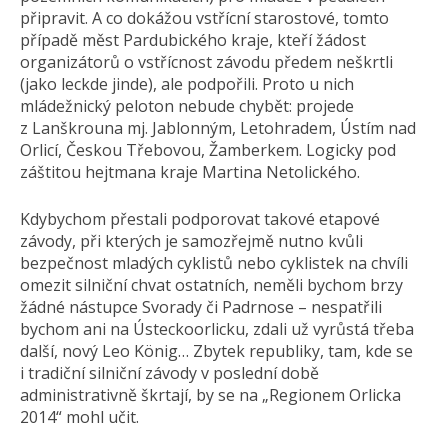
připravit. A co dokážou vstřícní starostové, tomto
případě měst Pardubického kraje, kteří žádost
organizátorů o vstřícnost závodu předem neškrtli
(jako leckde jinde), ale podpořili. Proto u nich
mládežnický peloton nebude chybět: projede
z Lanškrouna mj. Jablonným, Letohradem, Ústím nad
Orlicí, Českou Třebovou, Žamberkem. Logicky pod
záštitou hejtmana kraje Martina Netolického.
Kdybychom přestali podporovat takové etapové
závody, při kterých je samozřejmě nutno kvůli
bezpečnost mladých cyklistů nebo cyklistek na chvíli
omezit silniční chvat ostatních, neměli bychom brzy
žádné nástupce Svorady či Padrnose – nespatřili
bychom ani na Ústeckoorlicku, zdali už vyrůstá třeba
další, nový Leo König… Zbytek republiky, tam, kde se
i tradiční silniční závody v poslední době
administrativně škrtají, by se na „Regionem Orlicka
2014“ mohl učit.