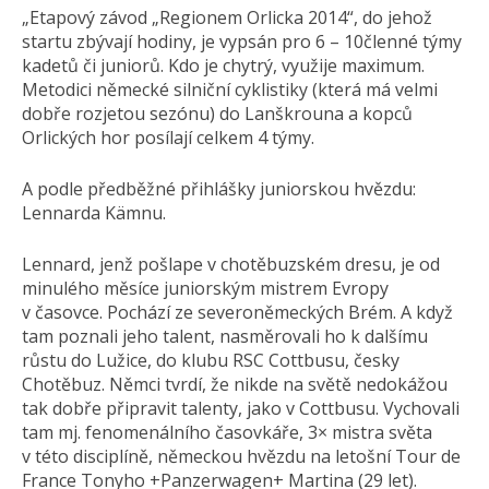
„Etapový závod „Regionem Orlicka 2014“, do jehož
startu zbývají hodiny, je vypsán pro 6 – 10členné týmy
kadetů či juniorů. Kdo je chytrý, využije maximum.
Metodici německé silniční cyklistiky (která má velmi
dobře rozjetou sezónu) do Lanškrouna a kopců
Orlických hor posílají celkem 4 týmy.
A podle předběžné přihlášky juniorskou hvězdu:
Lennarda Kämnu.
Lennard, jenž pošlape v chotěbuzském dresu, je od
minulého měsíce juniorským mistrem Evropy
v časovce. Pochází ze severoněmeckých Brém. A když
tam poznali jeho talent, nasměrovali ho k dalšímu
růstu do Lužice, do klubu RSC Cottbusu, česky
Chotěbuz. Němci tvrdí, že nikde na světě nedokážou
tak dobře připravit talenty, jako v Cottbusu. Vychovali
tam mj. fenomenálního časovkáře, 3× mistra světa
v této disciplíně, německou hvězdu na letošní Tour de
France Tonyho +Panzerwagen+ Martina (29 let).