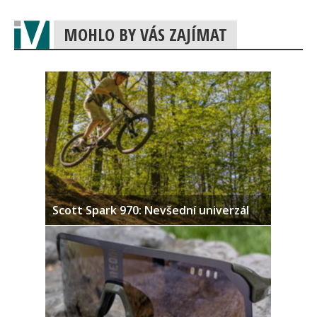
MOHLO BY VÁS ZAJÍMAT
Scott Spark 970: Nevšední univerzál