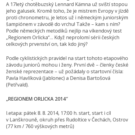
A 17letý chotěbuzský Lennard Kämna už sviští stopou
jeho galusek. Kromě toho, že je mistrem Evropy v jízdě
proti chronometru, je letos už i německým juniorským
šampiónem v závodě do vrchu! Takže – kam s ním?
Podle německých metodiků nejlíp na víkendový test
„Regionem Orlicka“… Když neprolomí sérii českých
celkových prvenství on, tak kdo jiný?
Podle cyklistických pravidel na start tohoto etapového
závodu juniorů mohou i ženy. První dvě – členky české
ženské reprezentace – už požádaly o startovní čísla:
Pavla Havlíková (Jablonec) a Denisa Bartošová
(Petřvald).
„REGIONEM ORLICKA 2014″
I.etapa: pátek 8. 8. 2014, 17:00 h. start, start i cíl
v Lanškrouně, okruh přes Rudoltice v Čechách, Ostrov
(77 km / 760 výškových me­trů)