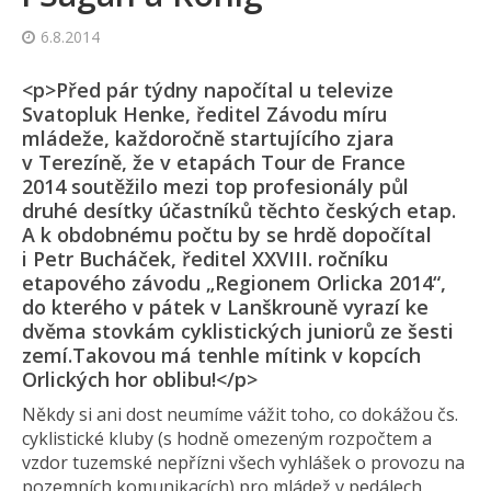
6.8.2014
<p>Před pár týdny napočítal u televize
Svatopluk Henke, ředitel Závodu míru
mládeže, každoročně startujícího zjara
v Terezíně, že v etapách Tour de France
2014 soutěžilo mezi top profesionály půl
druhé desítky účastníků těchto českých etap.
A k obdobnému počtu by se hrdě dopočítal
i Petr Bucháček, ředitel XXVIII. ročníku
etapového závodu „Regionem Orlicka 2014“,
do kterého v pátek v Lanškrouně vyrazí ke
dvěma stovkám cyklistických juniorů ze šesti
zemí.Takovou má tenhle mítink v kopcích
Orlických hor oblibu!</p>
Někdy si ani dost neumíme vážit toho, co dokážou čs.
cyklistické kluby (s hodně omezeným rozpočtem a
vzdor tuzemské nepřízni všech vyhlášek o provozu na
pozemních komunikacích) pro mládež v pedálech