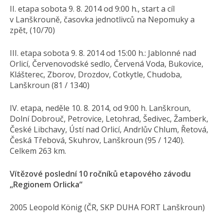
II. etapa sobota 9. 8. 2014 od 9:00 h., start a cíl
v Lanškrouně, časovka jednotlivců na Nepomuky a
zpět, (10/70)
III. etapa sobota 9. 8. 2014 od 15:00 h.: Jablonné nad
Orlicí, Červenovodské sedlo, Červená Voda, Bukovice,
Klášterec, Zborov, Drozdov, Cotkytle, Chudoba,
Lanškroun (81 / 1340)
IV. etapa, neděle 10. 8. 2014, od 9:00 h. Lanškroun,
Dolní Dobrouč, Petrovice, Letohrad, Šedivec, Žamberk,
České Libchavy, Ústí nad Orlicí, Andrlův Chlum, Řetová,
Česká Třebová, Skuhrov, Lanškroun (95 / 1240).
Celkem 263 km.
Vítězové poslední 10 ročníků etapového závodu
„Regionem Orlicka“
2005 Leopold König (ČR, SKP DUHA FORT Lanškroun)