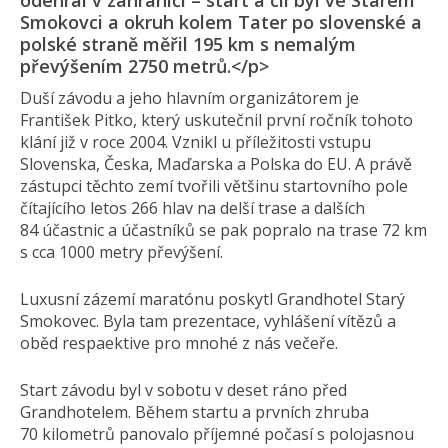
odehrál v zahraničí – start a cíl byl ve Starém
Smokovci a okruh kolem Tater po slovenské a
polské straně měřil 195 km s nemalým
převýšením 2750 metrů.</p>
Duší závodu a jeho hlavním organizátorem je
František Pitko, který uskutečnil první ročník tohoto
klání již v roce 2004. Vznikl u příležitosti vstupu
Slovenska, Česka, Maďarska a Polska do EU. A právě
zástupci těchto zemí tvořili většinu startovního pole
čítajícího letos 266 hlav na delší trase a dalších
84 účastnic a účastníků se pak popralo na trase 72 km
s cca 1000 metry převýšení.
Luxusní zázemí maratónu poskytl Grandhotel Starý
Smokovec. Byla tam prezentace, vyhlášení vítězů a
oběd respaektive pro mnohé z nás večeře.
Start závodu byl v sobotu v deset ráno před
Grandhotelem. Během startu a prvních zhruba
70 kilometrů panovalo příjemné počasí s polojasnou