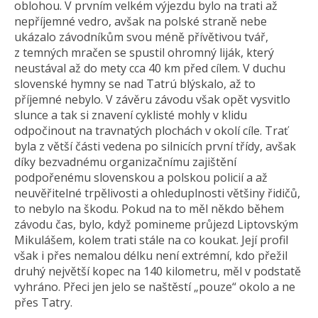
oblohou. V prvním velkém výjezdu bylo na trati až
nepříjemné vedro, avšak na polské straně nebe
ukázalo závodníkům svou méně přívětivou tvář,
z temných mračen se spustil ohromný liják, který
neustával až do mety cca 40 km před cílem. V duchu
slovenské hymny se nad Tatrú blýskalo, až to
příjemné nebylo. V závěru závodu však opět vysvitlo
slunce a tak si znavení cyklisté mohly v klidu
odpočinout na travnatých plochách v okolí cíle. Trať
byla z větší části vedena po silnicích první třídy, avšak
díky bezvadnému organizačnímu zajištění
podpořenému slovenskou a polskou policií a až
neuvěřitelné trpělivosti a ohleduplnosti většiny řidičů,
to nebylo na škodu. Pokud na to měl někdo během
závodu čas, bylo, když pomineme průjezd Liptovským
Mikulášem, kolem trati stále na co koukat. Její profil
však i přes nemalou délku není extrémní, kdo přežil
druhý největší kopec na 140 kilometru, měl v podstatě
vyhráno. Přeci jen jelo se naštěstí „pouze“ okolo a ne
přes Tatry.