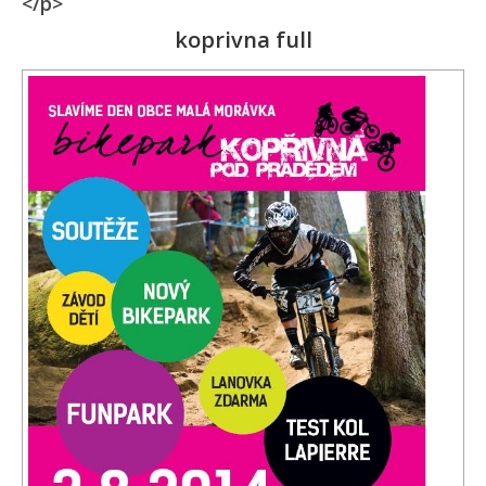
</p>
koprivna full