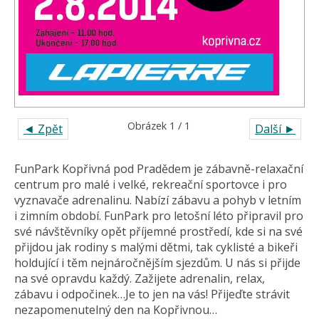
Obrázek 1 / 1
◄ Zpět
Další ►
FunPark Kopřivná pod Pradědem je zábavně-relaxační
centrum pro malé i velké, rekreační sportovce i pro
vyznavače adrenalinu. Nabízí zábavu a pohyb v letním
i zimním období. FunPark pro letošní léto připravil pro
své návštěvníky opět příjemné prostředí, kde si na své
přijdou jak rodiny s malými dětmi, tak cyklisté a bikeři
holdující i těm nejnáročnějším sjezdům. U nás si přijde
na své opravdu každý. Zažijete adrenalin, relax,
zábavu i odpočinek…Je to jen na vás! Přijeďte strávit
nezapomenutelný den na Kopřivnou…