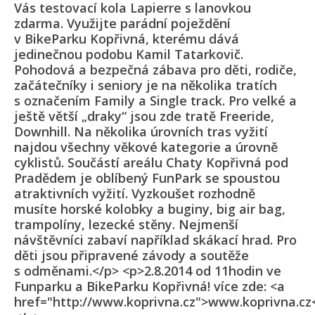
Vás testovací kola Lapierre s lanovkou
zdarma. Využijte parádní poježdění
v BikeParku Kopřivná, kterému dává
jedinečnou podobu Kamil Tatarkovič.
Pohodová a bezpečná zábava pro děti, rodiče,
začátečníky i seniory je na několika tratích
s označením Family a Single track. Pro velké a
ještě větší „draky“ jsou zde tratě Freeride,
Downhill. Na několika úrovních tras vyžití
najdou všechny věkové kategorie a úrovně
cyklistů. Součástí areálu Chaty Kopřivná pod
Pradědem je oblíbený FunPark se spoustou
atraktivních vyžití. Vyzkoušet rozhodně
musíte horské kolobky a buginy, big air bag,
trampolíny, lezecké stěny. Nejmenší
návštěvníci zabaví například skákací hrad. Pro
děti jsou připravené závody a soutěže
s odměnami.</p> <p>2.8.2014 od 11hodin ve
Funparku a BikeParku Kopřivná! více zde: <a
href="http://www.koprivna.cz">www.koprivna.cz