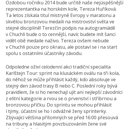
Ozdobou ročníku 2014 bude určitě naše nejúspěšnější
reprezentantka na horském kole, Tereza Huříková.
Ta letos získala titul mistryně Evropy v maratonu a
skvělou bronzovou medaili na mistrovství světa ve
stejné disciplíně! Terezčin podpis na autogramiádě
v Chuchli bude o to cennější, navíc budete mít šanci
vidět obě medaile naživo. Tereza ovšem nebude
v Chuchli pouze pro okrasu, ale postaví se i na start
spolu s ostatními účastníky závodu.
Odpoledne oživí celodenní akci tradiční specialita
Karlštejn Tour: sprint na klusáckém oválu na tři kola,
do něhož se může přihlásit každý, kdo absolvuje ve
stejný den závod trasy B nebo C. Poslední roky bývá
pravidlem, že si ho nenechají ujít ani nejlepší závodníci
z elitní kategorie a rvou se o prvenství i stříbrnou a
bronzovou příčku. Do sprintu se mohou přihlásit
i týmy, účastní se ho i odvážné ženy sprinterky.
Zbývající většina přítomných se před 16:00 přesouvá
na tribuny a hlasitým povzbuzováním žene své