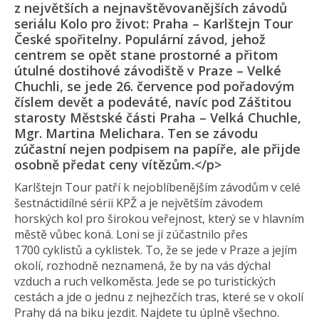
z největších a nejnavštěvova­nějších závodů
seriálu Kolo pro život: Praha – Karlštejn Tour
České spořitelny. Populární závod, jehož
centrem se opět stane prostorné a přitom
útulné dostihové závodiště v Praze – Velké
Chuchli, se jede 26. července pod pořadovým
číslem devět a podeváté, navíc pod Záštitou
starosty Městské části Praha – Velká Chuchle,
Mgr. Martina Melichara. Ten se závodu
zúčastní nejen podpisem na papíře, ale přijde
osobně předat ceny vítězům.</p>
Karlštejn Tour patří k nejoblíbenějším závodům v celé
šestnáctidílné sérii KPŽ a je největším závodem
horských kol pro širokou veřejnost, který se v hlavním
městě vůbec koná. Loni se jí zúčastnilo přes
1700 cyklistů a cyklistek. To, že se jede v Praze a jejím
okolí, rozhodně neznamená, že by na vás dýchal
vzduch a ruch velkoměsta. Jede se po turistických
cestách a jde o jednu z nejhezčích tras, které se v okolí
Prahy dá na biku jezdit. Najdete tu úplně všechno.