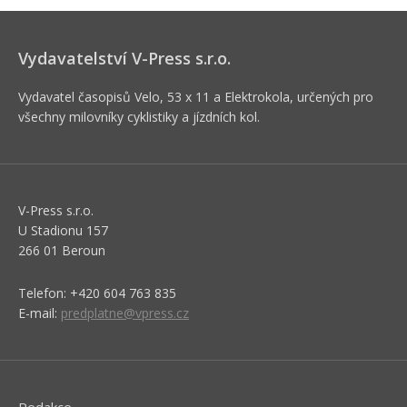
Vydavatelství V-Press s.r.o.
Vydavatel časopisů Velo, 53 x 11 a Elektrokola, určených pro
všechny milovníky cyklistiky a jízdních kol.
V-Press s.r.o.
U Stadionu 157
266 01 Beroun
Telefon: +420 604 763 835
E-mail:
predplatne@vpress.cz