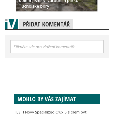
Kolem jezer v Národním parku
Tucholské bory
PŘIDAT KOMENTÁŘ
Klikněte zde pro vložení komentáře
MOHLO BY VÁS ZAJÍMAT
TEST! Nový Specialized Crux 5 s cílem být