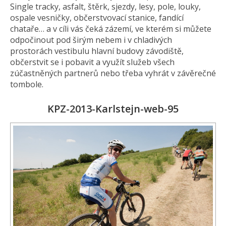
Single tracky, asfalt, štěrk, sjezdy, lesy, pole, louky,
ospale vesničky, občerstvovací stanice, fandící
chataře… a v cíli vás čeká zázemí, ve kterém si můžete
odpočinout pod širým nebem i v chladivých
prostorách vestibulu hlavní budovy závodiště,
občerstvit se i pobavit a využít služeb všech
zúčastněných partnerů nebo třeba vyhrát v závěrečné
tombole.
KPZ-2013-Karlstejn-web-95