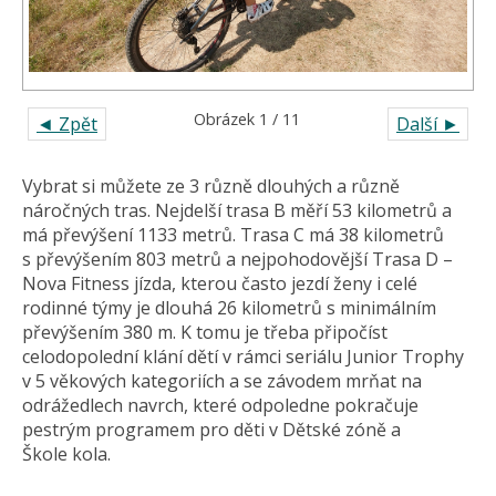
Obrázek 1 / 11
◄ Zpět
Další ►
Vybrat si můžete ze 3 různě dlouhých a různě
náročných tras. Nejdelší trasa B měří 53 kilometrů a
má převýšení 1133 metrů. Trasa C má 38 kilometrů
s převýšením 803 metrů a nejpohodovější Trasa D –
Nova Fitness jízda, kterou často jezdí ženy i celé
rodinné týmy je dlouhá 26 kilometrů s minimálním
převýšením 380 m. K tomu je třeba připočíst
celodopolední klání dětí v rámci seriálu Junior Trophy
v 5 věkových kategoriích a se závodem mrňat na
odrážedlech navrch, které odpoledne pokračuje
pestrým programem pro děti v Dětské zóně a
Škole kola.