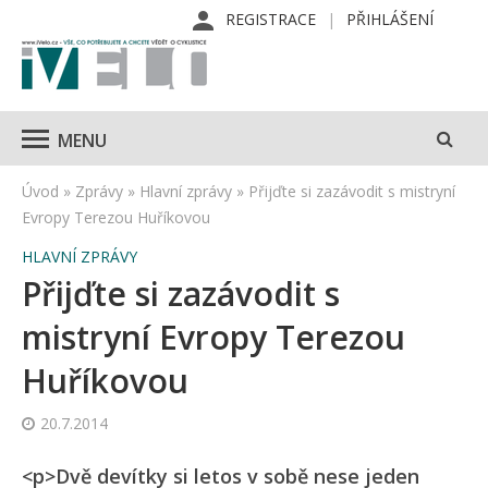
REGISTRACE
PŘIHLÁŠENÍ
MENU
Úvod
»
Zprávy
»
Hlavní zprávy
»
Přijďte si zazávodit s mistryní
Evropy Terezou Huříkovou
HLAVNÍ ZPRÁVY
Přijďte si zazávodit s
mistryní Evropy Terezou
Huříkovou
20.7.2014
<p>Dvě devítky si letos v sobě nese jeden