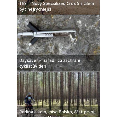
TEST! Nový Specialized Crux 5 s cílem
být nejrychlejší
Daysaver – nářadí, co zachrání
cyklistův den
Rodina a kolo, mise Polsko, část první: