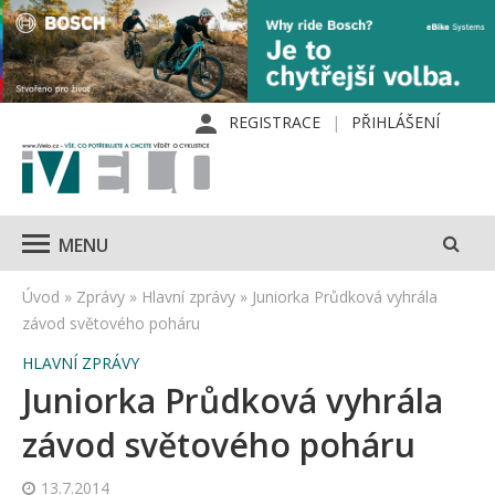
REGISTRACE
PŘIHLÁŠENÍ
MENU
Úvod
»
Zprávy
»
Hlavní zprávy
»
Juniorka Průdková vyhrála
závod světového poháru
HLAVNÍ ZPRÁVY
Juniorka Průdková vyhrála
závod světového poháru
13.7.2014