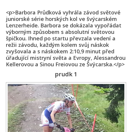
<p>Barbora Průdková vyhrála závod světové
juniorské série horských kol ve švýcarském
Lenzerheide. Barbora se dokázala vypořádat
výborným způsobem s absolutní světovou
špičkou. Ihned po startu převzala vedení a
režii závodu, každým kolem svůj náskok
zvyšovala a s náskokem 2:10,9 minut před
úřadující mistryní světa a Evropy, Alessandrou
Kellerovou a Sinou Freiovou ze Švýcarska.</p>
prudk 1