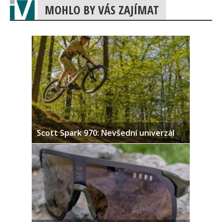
MOHLO BY VÁS ZAJÍMAT
Scott Spark 970: Nevšední univerzál