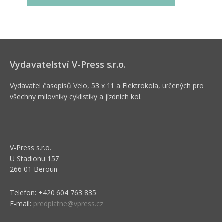
Vydavatelství V-Press s.r.o.
Vydavatel časopisů Velo, 53 x 11 a Elektrokola, určených pro
všechny milovníky cyklistiky a jízdních kol.
V-Press s.r.o.
U Stadionu 157
266 01 Beroun
Telefon: +420 604 763 835
E-mail:
predplatne@vpress.cz