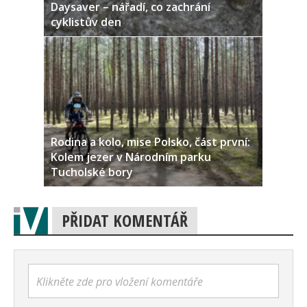
Daysaver – nářadí, co zachrání
cyklistův den
Rodina a kolo, mise Polsko, část první:
Kolem jezer v Národním parku
Tucholské bory
PŘIDAT KOMENTÁŘ
Klikněte zde pro vložení komentáře