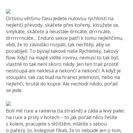
Drtivou většinu času jedete nulovou rychlostí na
nejlehčí převody, skáčete přes kořeny, kloužete se,
smýkáte, skáčete a neustále drncáte, drrrncáte,
drrrrrrncáte… Enduro sekce patří k tomu nejlehčímu,
vědí, že to závoďáci rozpálí, tak nechtějí, aby se
pozabíjeli. To bývají takové naše Rychlebky, takový
flow. Když na mapě vidíte rovinu, nemusí to tak být,
vlastně to tak není skoro nikdy. Jen ten trail prostě
nestoupá ani neklesá a nekončí a nekončí. A když je
stoupání, tak zas buď na hranici jetelnosti, nebo na
nejlehčí, brutál do kopce. Ale nechodí nikdo, pořád
se jede.
Bolí mě ruce a ramena (ta strašně) a záda a levý palec
na ruce a prsty v botech – to jak pořád něco řešíte
s kolem, pracujete s těžištěm, mlátíte s sebou
o pařezy. Jo, kolegové říkali, že to nebude jen o tom,