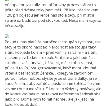
Ať dopadnu jakkoliv, ten přípravný proces stál za to.
Ještě před dvěma roky jsem měl 128 kilo, před rokem
120, při odjezdu jen lehce nad sto a tady, při místní
stravě už budu asi pod stovkou teď. Něco mám najeto,
něco zažiju.
Pokud u nás platí, že náročnost stoupá s rychlostí, tak
tady je to skoro naopak. Náročnost ale stoupá taky
s tím, kdo jede kolem – před vámi a za vámi – a s tím,
v jakém psychickém rozpoložení jste a jak hodně se
stupňuje vaše únava. „Užívej si, měj z toho radost,
půjde ti to líp,“ vsugerovávám si, když mnou cloumá
vztek a bezradnost. Ženské, „kolegyně závodnice“,
pořád melou hubou, slyšíte je ze strašné dálky, já se
soustředím, zuby zaťaté a poslouchám tohle… To vám
vezme chuť a morálku. Z kopce to vždycky nedávají, ale
do kopce vás pak mine taková neforemná šedesátnice
jako prd. Doma bych to mít nechtěl, ale jak jezdí na
kole, klobouk dolů…