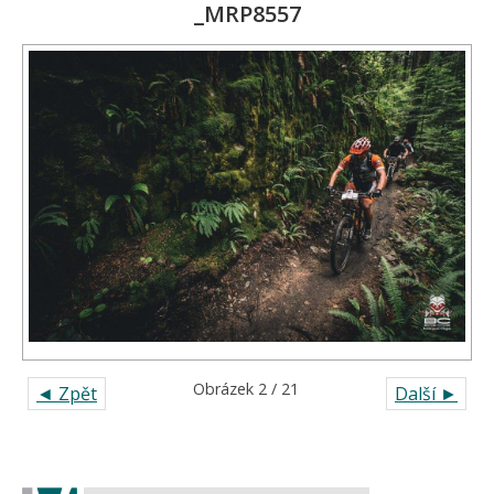
_MRP8557
Obrázek 2 / 21
◄ Zpět
Další ►