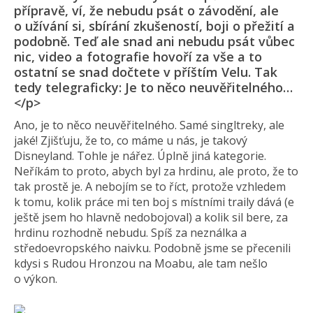
přípravě, ví, že nebudu psát o závodění, ale
o užívání si, sbírání zkušeností, boji o přežití a
podobně. Teď ale snad ani nebudu psát vůbec
nic, video a fotografie hovoří za vše a to
ostatní se snad dočtete v příštím Velu. Tak
tedy telegraficky: Je to něco neuvěřitelného…
</p>
Ano, je to něco neuvěřitelného. Samé singltreky, ale
jaké! Zjišťuju, že to, co máme u nás, je takový
Disneyland. Tohle je nářez. Úplně jiná kategorie.
Neříkám to proto, abych byl za hrdinu, ale proto, že to
tak prostě je. A nebojím se to říct, protože vzhledem
k tomu, kolik práce mi ten boj s místními traily dává (e
ještě jsem ho hlavně nedobojoval) a kolik sil bere, za
hrdinu rozhodně nebudu. Spíš za neználka a
středoevropského naivku. Podobně jsme se přecenili
kdysi s Rudou Hronzou na Moabu, ale tam nešlo
o výkon.