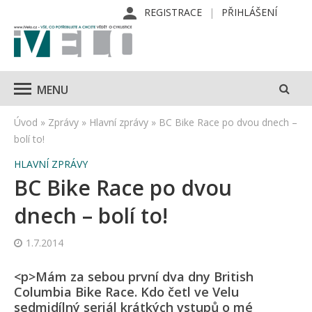
REGISTRACE
PŘIHLÁŠENÍ
MENU
Úvod
»
Zprávy
»
Hlavní zprávy
»
BC Bike Race po dvou dnech –
bolí to!
HLAVNÍ ZPRÁVY
BC Bike Race po dvou
dnech – bolí to!
1.7.2014
<p>Mám za sebou první dva dny British
Columbia Bike Race. Kdo četl ve Velu
sedmidílný seriál krátkých vstupů o mé