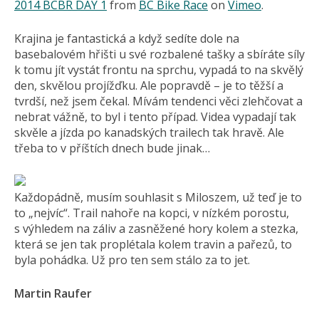
2014 BCBR DAY 1
from
BC Bike Race
on
Vimeo
.
Krajina je fantastická a když sedíte dole na
basebalovém hřišti u své rozbalené tašky a sbíráte síly
k tomu jít vystát frontu na sprchu, vypadá to na skvělý
den, skvělou projížďku. Ale popravdě – je to těžší a
tvrdší, než jsem čekal. Mívám tendenci věci zlehčovat a
nebrat vážně, to byl i tento případ. Videa vypadají tak
skvěle a jízda po kanadských trailech tak hravě. Ale
třeba to v příštích dnech bude jinak…
Každopádně, musím souhlasit s Miloszem, už teď je to
to „nejvíc“. Trail nahoře na kopci, v nízkém porostu,
s výhledem na záliv a zasněžené hory kolem a stezka,
která se jen tak proplétala kolem travin a pařezů, to
byla pohádka. Už pro ten sem stálo za to jet.
Martin Raufer