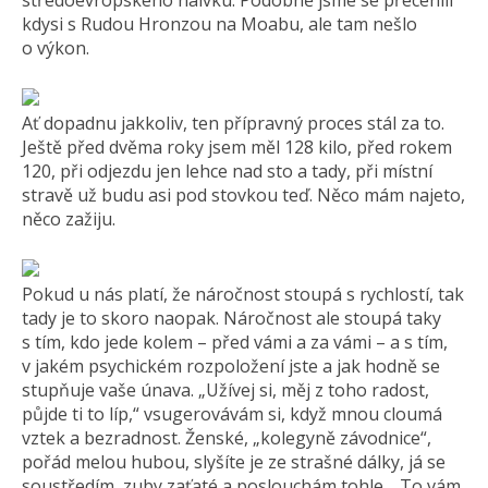
středoevropského naivku. Podobně jsme se přecenili
kdysi s Rudou Hronzou na Moabu, ale tam nešlo
o výkon.
Ať dopadnu jakkoliv, ten přípravný proces stál za to.
Ještě před dvěma roky jsem měl 128 kilo, před rokem
120, při odjezdu jen lehce nad sto a tady, při místní
stravě už budu asi pod stovkou teď. Něco mám najeto,
něco zažiju.
Pokud u nás platí, že náročnost stoupá s rychlostí, tak
tady je to skoro naopak. Náročnost ale stoupá taky
s tím, kdo jede kolem – před vámi a za vámi – a s tím,
v jakém psychickém rozpoložení jste a jak hodně se
stupňuje vaše únava. „Užívej si, měj z toho radost,
půjde ti to líp,“ vsugerovávám si, když mnou cloumá
vztek a bezradnost. Ženské, „kolegyně závodnice“,
pořád melou hubou, slyšíte je ze strašné dálky, já se
soustředím, zuby zaťaté a poslouchám tohle… To vám