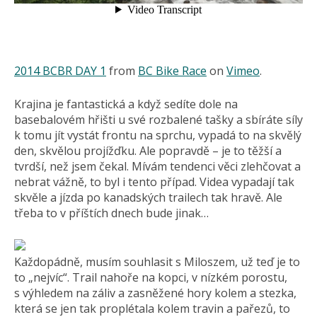
2014 BCBR DAY 1
from
BC Bike Race
on
Vimeo
.
Krajina je fantastická a když sedíte dole na
basebalovém hřišti u své rozbalené tašky a sbíráte síly
k tomu jít vystát frontu na sprchu, vypadá to na skvělý
den, skvělou projížďku. Ale popravdě – je to těžší a
tvrdší, než jsem čekal. Mívám tendenci věci zlehčovat a
nebrat vážně, to byl i tento případ. Videa vypadají tak
skvěle a jízda po kanadských trailech tak hravě. Ale
třeba to v příštích dnech bude jinak…
Každopádně, musím souhlasit s Miloszem, už teď je to
to „nejvíc“. Trail nahoře na kopci, v nízkém porostu,
s výhledem na záliv a zasněžené hory kolem a stezka,
která se jen tak proplétala kolem travin a pařezů, to