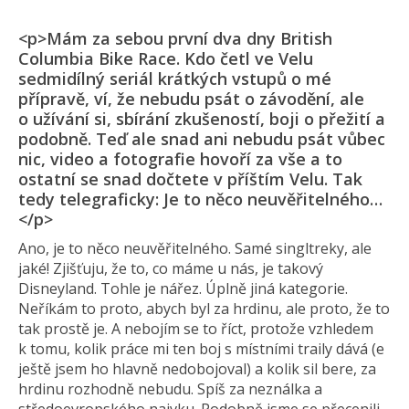
<p>Mám za sebou první dva dny British
Columbia Bike Race. Kdo četl ve Velu
sedmidílný seriál krátkých vstupů o mé
přípravě, ví, že nebudu psát o závodění, ale
o užívání si, sbírání zkušeností, boji o přežití a
podobně. Teď ale snad ani nebudu psát vůbec
nic, video a fotografie hovoří za vše a to
ostatní se snad dočtete v příštím Velu. Tak
tedy telegraficky: Je to něco neuvěřitelného…
</p>
Ano, je to něco neuvěřitelného. Samé singltreky, ale
jaké! Zjišťuju, že to, co máme u nás, je takový
Disneyland. Tohle je nářez. Úplně jiná kategorie.
Neříkám to proto, abych byl za hrdinu, ale proto, že to
tak prostě je. A nebojím se to říct, protože vzhledem
k tomu, kolik práce mi ten boj s místními traily dává (e
ještě jsem ho hlavně nedobojoval) a kolik sil bere, za
hrdinu rozhodně nebudu. Spíš za neználka a