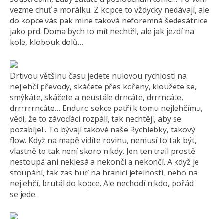
vezme chuť a morálku. Z kopce to vždycky nedávají, ale
do kopce vás pak mine taková neforemná šedesátnice
jako prd. Doma bych to mít nechtěl, ale jak jezdí na
kole, klobouk dolů…
Drtivou většinu času jedete nulovou rychlostí na
nejlehčí převody, skáčete přes kořeny, kloužete se,
smýkáte, skáčete a neustále drncáte, drrrncáte,
drrrrrrncáte… Enduro sekce patří k tomu nejlehčímu,
vědí, že to závoďáci rozpálí, tak nechtějí, aby se
pozabíjeli. To bývají takové naše Rychlebky, takový
flow. Když na mapě vidíte rovinu, nemusí to tak být,
vlastně to tak není skoro nikdy. Jen ten trail prostě
nestoupá ani neklesá a nekončí a nekončí. A když je
stoupání, tak zas buď na hranici jetelnosti, nebo na
nejlehčí, brutál do kopce. Ale nechodí nikdo, pořád
se jede.