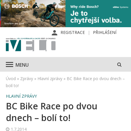
REGISTRACE
PŘIHLÁŠENÍ
MENU
Úvod
»
Zprávy
»
Hlavní zprávy
»
BC Bike Race po dvou dnech –
bolí to!
HLAVNÍ ZPRÁVY
BC Bike Race po dvou
dnech – bolí to!
1.7.2014