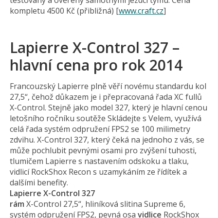
testovány a ověřeny samotnými jezdci týmu. Cena
kompletu 4500 Kč (přibližná) [
www.craft.cz
]
Lapierre X-Control 327 –
hlavní cena pro rok 2014
Francouzský Lapierre plně věří novému standardu kol
27,5“, čehož důkazem je i přepracovaná řada XC fullů
X-Control. Stejně jako model 327, který je hlavní cenou
letošního ročníku soutěže Skládejte s Velem, využívá
celá řada systém odpružení FPS2 se 100 milimetry
zdvihu. X-Control 327, který čeká na jednoho z vás, se
může pochlubit pevnými osami pro zvýšení tuhosti,
tlumičem Lapierre s nastavením odskoku a tlaku,
vidlicí RockShox Recon s uzamykáním ze řídítek a
dalšími benefity.
Lapierre X-Control 327
rám
X-Control 27,5“, hliníková slitina Supreme 6,
systém odpružení FPS2, pevná osa
vidlice
RockShox