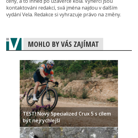
ceny, a to ihned po uzávěrce kola. Výherci jsou
kontaktováni redakcí, svá jména najdou v dalším
vydání Vela. Redakce si vyhrazuje právo na změny.
MOHLO BY VÁS ZAJÍMAT
TEST! Nový Specialized Crux 5 s cílem
být nejrychlejší