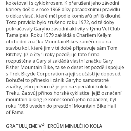
koketoval i s cyklokrosem. K přerušení jeho závodní
kariéry došlo v roce 1968 díky paradoxnímu pravidlu
o délce vlasů, které měl podle komisařů příliš dlouhé.
Toto pravidlo bylo zrušeno roku 1972, od té doby
pokračovaly Garyho závodní aktivity v týmu Vel Club
Tamalpais. Roku 1979 zakládá s Charliem Kellym
obchodní značku MountainBikes zaměřenou na
stavbu kol, které jim v té době připravuje sám Tom
Ritchey. Již o čtyři roky později je tato firma
rozpuštěna a Gary si zakládá vlastní značku Gary
Fisher Mountain Bike, ta se o deset let později spojuje
s Trek Bicycle Corporation a její součástí je doposud.
Bohužel to přineslo i zánik Garyho samostatné
značky, jeho jméno už je jen na speciální kolekci
Treku. Za svůj přínos horské cyklistice, jejíž označení
mountain biking je koneckonců jeho nápadem, byl
roku 1988 uveden do prestižní Mountain Bike Hall
of Fame.
GRATULUJEME VÝHERCŮM MINULÉHO KOLA