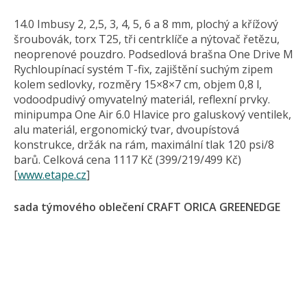
14.0 Imbusy 2, 2,5, 3, 4, 5, 6 a 8 mm, plochý a křížový
šroubovák, torx T25, tři centrklíče a nýtovač řetězu,
neoprenové pouzdro. Podsedlová brašna One Drive M
Rychloupínací systém T-fix, zajištění suchým zipem
kolem sedlovky, rozměry 15×8×7 cm, objem 0,8 l,
vodoodpudivý omyvatelný materiál, reflexní prvky.
minipumpa One Air 6.0 Hlavice pro galuskový ventilek,
alu materiál, ergonomický tvar, dvoupístová
konstrukce, držák na rám, maximální tlak 120 psi/8
barů. Celková cena 1117 Kč (399/219/499 Kč)
[
www.etape.cz
]
sada týmového oblečení CRAFT ORICA GREENEDGE