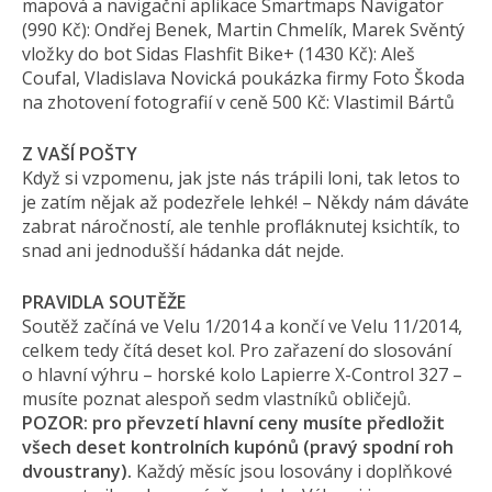
mapová a navigační aplikace Smartmaps Navigator
(990 Kč): Ondřej Benek, Martin Chmelík, Marek Svěntý
vložky do bot Sidas Flashfit Bike+ (1430 Kč): Aleš
Coufal, Vladislava Novická poukázka firmy Foto Škoda
na zhotovení fotografií v ceně 500 Kč: Vlastimil Bártů
Z VAŠÍ POŠTY
Když si vzpomenu, jak jste nás trápili loni, tak letos to
je zatím nějak až podezřele lehké! – Někdy nám dáváte
zabrat náročností, ale tenhle profláknutej ksichtík, to
snad ani jednodušší hádanka dát nejde.
PRAVIDLA SOUTĚŽE
Soutěž začíná ve Velu 1/2014 a končí ve Velu 11/2014,
celkem tedy čítá deset kol. Pro zařazení do slosování
o hlavní výhru – horské kolo Lapierre X-Control 327 –
musíte poznat alespoň sedm vlastníků obličejů.
POZOR: pro převzetí hlavní ceny musíte předložit
všech deset kontrolních kupónů (pravý spodní roh
dvoustrany).
Každý měsíc jsou losovány i doplňkové