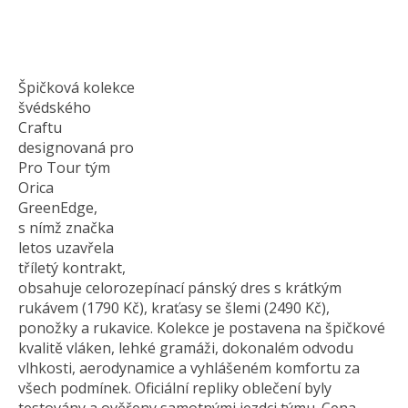
Špičková kolekce
švédského
Craftu
designovaná pro
Pro Tour tým
Orica
GreenEdge,
s nímž značka
letos uzavřela
tříletý kontrakt,
obsahuje celorozepínací pánský dres s krátkým
rukávem (1790 Kč), kraťasy se šlemi (2490 Kč),
ponožky a rukavice. Kolekce je postavena na špičkové
kvalitě vláken, lehké gramáži, dokonalém odvodu
vlhkosti, aerodynamice a vyhlášeném komfortu za
všech podmínek. Oficiální repliky oblečení byly