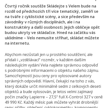
Čtvrtý ročník soutěže Skládejte s Velem bude na
rozdíl od předchozích tří více tematický, zaměří se
na tváře z cyklistické scény, a sice především na
závodníky v různých disciplínách, ale i na
konstruktéry a další osobnosti. Jejich obličeje opět
budou ukryty ve skládačce. Hned na začátku vás
uklidníme – Velo nemusíte stříhat, skládat můžete
na internetu.
Abychom nezůstali jen u prostého soutěžení, ale
přidali i „vzdělávací“ rozměr, v každém dalším
následujícím vydání Vela najdete správnou odpověď
s podrobnými informacemi o objektu našeho zájmu.
Samozřejmostí jsou ceny pro vylosované autory
správných odpovědí. Hlavní, čekající na toho z vás,
který dokáže určit minimálně sedm z celkových deseti
objektů a bude vylosován, je letos velmi zajímavý
počin značky Lapierre – 27,5“ full X-Control 327 v ceně
49 990 Kč. Každý měsíc pak můžete vyhrát drobnější
ceny: přilby, oblečení, cyklokosmetiku, komponenty…