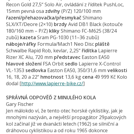
Recon Gold 27,5“ Solo Air, ovládání z řídítek PushLoc,
15mm pevná osa
zdvihy
(P/Z) 120/100 mm
řazení/přehazo­vačka/přesmykač
Shimano
SLX/XT/Deore (2×10)
brzdy
Avid DB1 Black (kotouče
180/160 mm – P/Z)
kliky
Shimano FC-M625 (38/24
zubů)
kazeta
Sram PG-1030 (11–36 zubů)
náboje/ráfky
Formula/Mach1 Neo Disc
pláště
Schwalbe Rapid Rob, kevlar, 2,25“
řídítka
Lapierre
Rizer XC Alu, 720 mm
představec
Easton EA50
hlavové složení
FSA Orbit
sedlo
Lapierre X-Control
VL-1353
sedlovka
Easton EA50, 350/31,6 mm
velikosti
16, 18, 20 a 22“
hmotnost
13,6 kg
cena
49 999 Kč Kolo
dodal [
http://www.lapierre-bike.cz/
]
SPRÁVNÁ ODPOVĚĎ Z MINULÉHO KOLA
Gary Fischer
Jen málokdo ví, že tento otec horské cyklistiky, jak je
mnohými nazýván, a největší propagátor 29palcových
kol začínal již ve dvanácti letech (1962) se silniční a
dráhovou cyklistikou a od roku 1965 dokonce