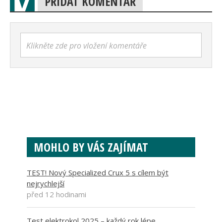
PŘIDAT KOMENTÁŘ
Klikněte zde pro vložení komentáře
MOHLO BY VÁS ZAJÍMAT
TEST! Nový Specialized Crux 5 s cílem být
nejrychlejší
před 12 hodinami
Test elektrokol 2025 – každý rok lépe