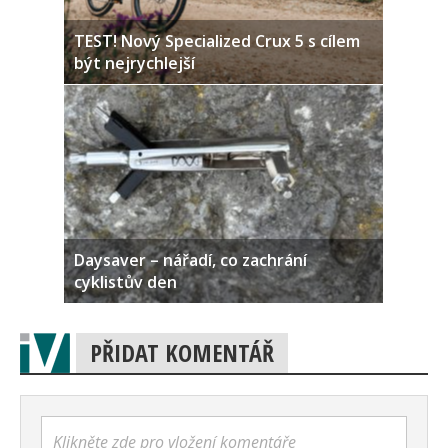
TEST! Nový Specialized Crux 5 s cílem
být nejrychlejší
Daysaver – nářadí, co zachrání
cyklistův den
PŘIDAT KOMENTÁŘ
Klikněte zde pro vložení komentáře