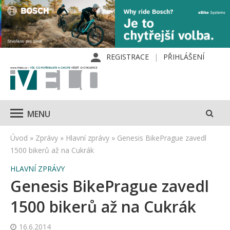
REGISTRACE
PŘIHLÁŠENÍ
MENU
Úvod
»
Zprávy
»
Hlavní zprávy
»
Genesis BikePrague zavedl
1500 bikerů až na Cukrák
HLAVNÍ ZPRÁVY
Genesis BikePrague zavedl
1500 bikerů až na Cukrák
16.6.2014