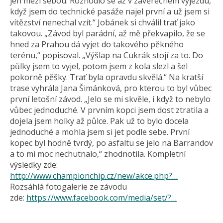
jen mezi sebou. Rozhodlo se až v závěrečném výjezdu,
když jsem do technické pasáže najel první a už jsem si
vítězství nenechal vzít.“ Jobánek si chválil trať jako
takovou. „Závod byl parádní, až mě překvapilo, že se
hned za Prahou dá vyjet do takového pěkného
terénu,“ popisoval. „Výšlap na Cukrák stojí za to. Do
půlky jsem to vyjel, potom jsem z kola slezl a šel
pokorně pěšky. Trať byla opravdu skvělá.“ Na kratší
trase vyhrála Jana Šimánková, pro kterou to byl vůbec
první letošní závod. „Jelo se mi skvěle, i když to nebylo
vůbec jednoduché. V prvním kopci jsem dost ztratila a
dojela jsem holky až půlce. Pak už to bylo docela
jednoduché a mohla jsem si jet podle sebe. První
kopec byl hodně tvrdý, po asfaltu se jelo na Barrandov
a to mi moc nechutnalo,“ zhodnotila. Kompletní
výsledky zde:
http://www.championchip.cz/new/akce.php?…
Rozsáhlá fotogalerie ze závodu
zde:
https://www.facebook.com/media/set/?…