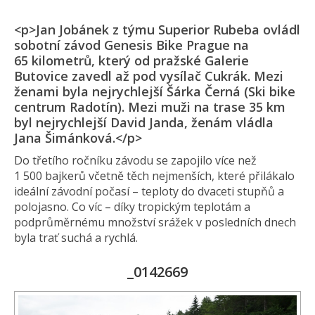
<p>Jan Jobánek z týmu Superior Rubeba ovládl
sobotní závod Genesis Bike Prague na
65 kilometrů, který od pražské Galerie
Butovice zavedl až pod vysílač Cukrák. Mezi
ženami byla nejrychlejší Šárka Černá (Ski bike
centrum Radotín). Mezi muži na trase 35 km
byl nejrychlejší David Janda, ženám vládla
Jana Šimánková.</p>
Do třetího ročníku závodu se zapojilo více než
1 500 bajkerů včetně těch nejmenších, které přilákalo
ideální závodní počasí – teploty do dvaceti stupňů a
polojasno. Co víc – díky tropickým teplotám a
podprůměrnému množství srážek v posledních dnech
byla trať suchá a rychlá.
_0142669