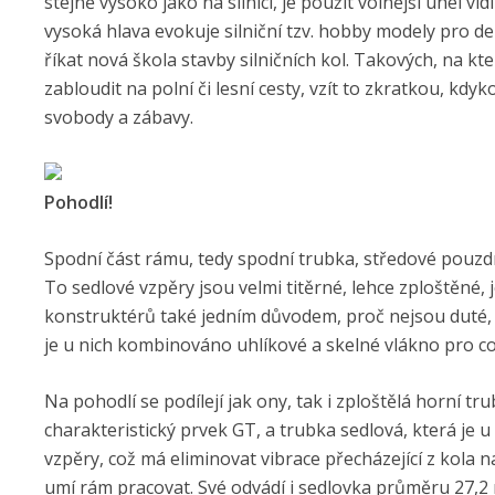
stejně vysoko jako na silnici, je použit volnější úhel vidli
vysoká hlava evokuje silniční tzv. hobby modely pro de
říkat nová škola stavby silničních kol. Takových, na kt
zabloudit na polní či lesní cesty, vzít to zkratkou, kdy
svobody a zábavy.
Pohodlí!
Spodní část rámu, tedy spodní trubka, středové pouzd
To sedlové vzpěry jsou velmi titěrné, lehce zploštěné, j
konstruktérů také jedním důvodem, proč nejsou duté, a
je u nich kombinováno uhlíkové a skelné vlákno pro co
Na pohodlí se podílejí jak ony, tak i zploštělá horní tr
charakteristický prvek GT, a trubka sedlová, která je u
vzpěry, což má eliminovat vibrace přecházející z kola na
umí rám pracovat. Své odvádí i sedlovka průměru 27,2