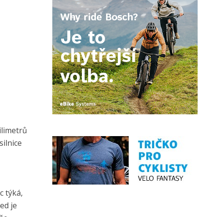
ilimetrů
silnice
c týká,
ed je