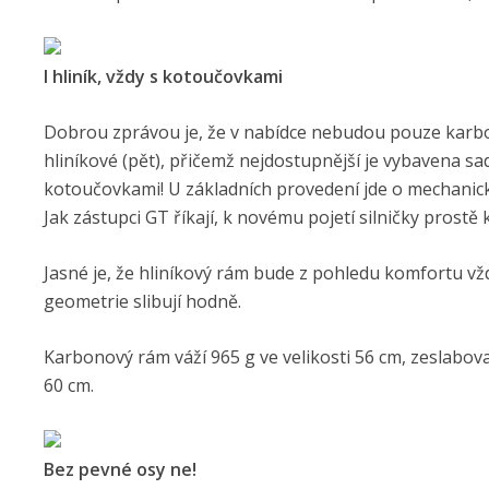
I hliník, vždy s kotoučovkami
Dobrou zprávou je, že v nabídce nebudou pouze karbono
hliníkové (pět), přičemž nejdostupnější je vybavena sa
kotoučovkami! U základních provedení jde o mechanick
Jak zástupci GT říkají, k novému pojetí silničky prostě
Jasné je, že hliníkový rám bude z pohledu komfortu v
geometrie slibují hodně.
Karbonový rám váží 965 g ve velikosti 56 cm, zeslabova
60 cm.
Bez pevné osy ne!