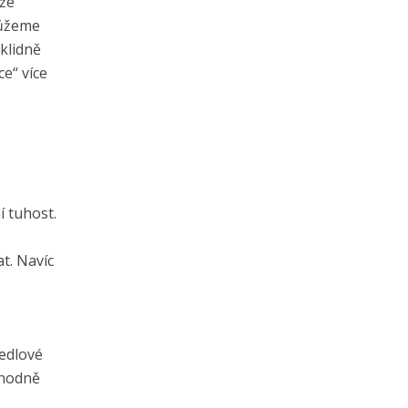
 že
můžeme
 klidně
ce“ více
í tuhost.
t. Navíc
sedlové
o hodně