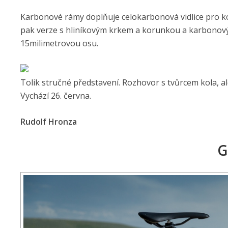
Karbonové rámy doplňuje celokarbonová vidlice pro kom
pak verze s hliníkovým krkem a korunkou a karbonový
15milimetrovou osu.
Tolik stručné představení. Rozhovor s tvůrcem kola, a
Vychází 26. června.
Rudolf Hronza
G