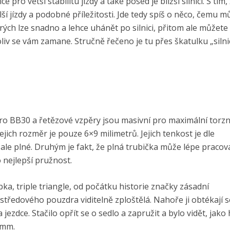
ce pro větší stabilitu jízdy a také posed je bližší silnici. S tím,
lší jízdy a podobné příležitosti. Jde tedy spíš o něco, čemu 
erých lze snadno a lehce uhánět po silnici, přitom ale můžete
koliv se vám zamane. Stručně řečeno je tu přes škatulku „silni
ro BB30 a řetězové vzpěry jsou masivní pro maximální torzn
ejich rozměr je pouze 6×9 milimetrů. Jejich tenkost je dle
le plné. Druhým je fakt, že plná trubička může lépe pracova
 nejlepší pružnost.
ubka, triple triangle, od počátku historie značky zásadní
 středového pouzdra viditelně zploštělá. Nahoře ji obtékají 
 jezdce. Stačilo opřít se o sedlo a zapružit a bylo vidět, jak
 mm.