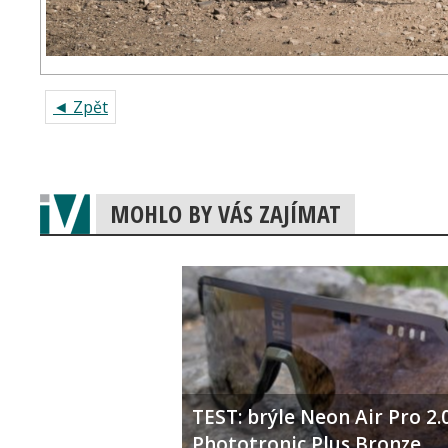
◄ Zpět
MOHLO BY VÁS ZAJÍMAT
TEST: brýle Neon Air Pro 2.
Phototronic Plus Bronze