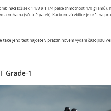
binaci ložisek 1 1/8 a 1 1/4 palce (hmotnost 470 gramů), h
ma nohama (včetně patek). Karbonová vidlice je určena pr
le také jeho test najdete v prázdninovém vydání časopisu Vel
T Grade-1