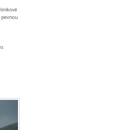
liníkové
o pevnou
o.