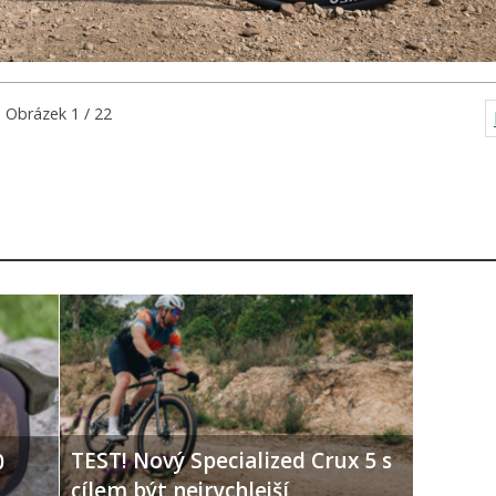
Obrázek 1 / 22
TEST! Nový Specialized Crux 5 s
0
cílem být nejrychlejší