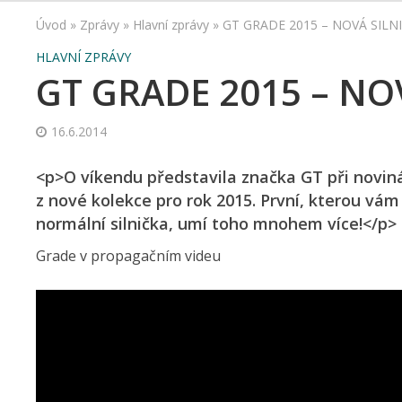
Úvod
»
Zprávy
»
Hlavní zprávy
»
GT GRADE 2015 – NOVÁ SILN
HLAVNÍ ZPRÁVY
GT GRADE 2015 – NO
16.6.2014
<p>O víkendu představila značka GT při nov
z nové kolekce pro rok 2015. První, kterou vá
normální silnička, umí toho mnohem více!</p>
Grade v propagačním videu