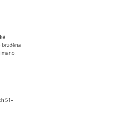
aké
je brzděna
himano.
ch 51–