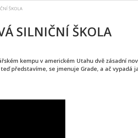
IČNÍ ŠKOLA
VÁ SILNIČNÍ ŠKOLA
inářském kempu v americkém Utahu dvě zásadní nov
m teď představíme, se jmenuje Grade, a ač vypadá j