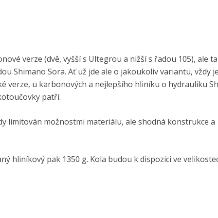
vé verze (dvě, vyšší s Ultegrou a nižší s řadou 105), ale t
dou Shimano Sora. Ať už jde ale o jakoukoliv variantu, vždy 
é verze, u karbonových a nejlepšího hliníku o hydrauliku S
 kotoučovky patří.
ždy limitován možnostmi materiálu, ale shodná konstrukce a
ný hliníkový pak 1350 g. Kola budou k dispozici ve velikoste