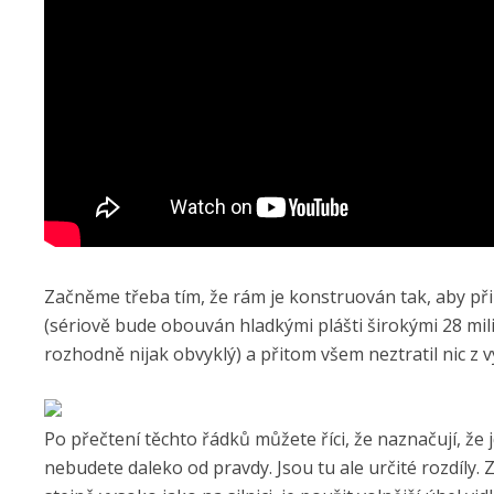
Začněme třeba tím, že rám je konstruován tak, aby přin
(sériově bude obouván hladkými plášti širokými 28 mili
rozhodně nijak obvyklý) a přitom všem neztratil nic z 
Po přečtení těchto řádků můžete říci, že naznačují, že j
nebudete daleko od pravdy. Jsou tu ale určité rozdíly. 