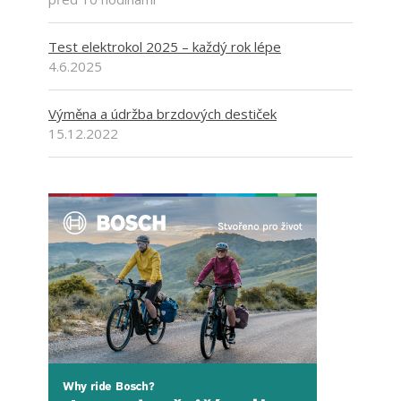
Test elektrokol 2025 – každý rok lépe
4.6.2025
Výměna a údržba brzdových destiček
15.12.2022