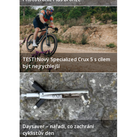
TEST! Nový Specialized Crux 5 s cílem
být nejrychlejší
Daysaver – nářadí, co zachrání
cyklistův den