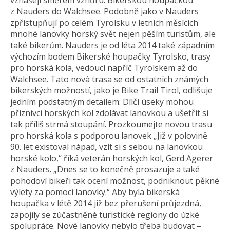
vznášejí směrem vzhůru. Bikerskou houpačkou
z Nauders do Walchsee. Podobně jako v Nauders
zpřístupňují po celém Tyrolsku v letních měsících
mnohé lanovky horský svět nejen pěším turistům, ale
také bikerům. Nauders je od léta 2014 také západním
výchozím bodem Bikerské houpačky Tyrolsko, trasy
pro horská kola, vedoucí napříč Tyrolskem až do
Walchsee. Tato nová trasa se od ostatních známých
bikerských možností, jako je Bike Trail Tirol, odlišuje
jedním podstatným detailem: Dílčí úseky mohou
příznivci horských kol zdolávat lanovkou a ušetřit si
tak příliš strmá stoupání. Prozkoumejte novou trasu
pro horská kola s podporou lanovek „Již v polovině
90. let existoval nápad, vzít si s sebou na lanovkou
horské kolo,“ říká veterán horských kol, Gerd Agerer
z Nauders. „Dnes se to konečně prosazuje a také
pohodoví bikeři tak ocení možnost, podniknout pěkné
výlety za pomoci lanovky.“ Aby byla bikerská
houpačka v létě 2014 již bez přerušení průjezdná,
zapojily se zúčastněné turistické regiony do úzké
spolupráce. Nové lanovky nebylo třeba budovat –