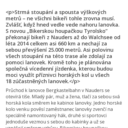
<p>Strmá stoupání a spousta výškových
metrů – ne všichni bikeři tohle zrovna musí.
Zvlášť, když hned vedle vede nahoru lanovka.
S novou „Bikerskou houpačkou Tyrolsko“
překonají bikeři z Nauders až do Walchsee od
léta 2014 celkem asi 660 km a nechají za
sebou převýšení 25.000 metrů. Asi polovinu
všech stoupání na této trase ale zdolají za
pomoci lanovek. Kromě toho je plánována
společná vícedenní jízdenka, kterou budou
moci využít příznivci horských kol u všech
18 zúčastněných lanovek.</p>
Průchod k lanovce Bergkastelbahn v Nauders se
otevírá tiše. Mladý pár, muž a žena, tlačí za sebou svá
horská kola směrem ke kabince lanovky. Jedno horské
kolo venku pověsí zaměstnanec lanovky zvenčí na
speciálně namontovaný hák, druhé si sportovci
jednoduše vezmou s sebou do kabinky a už se