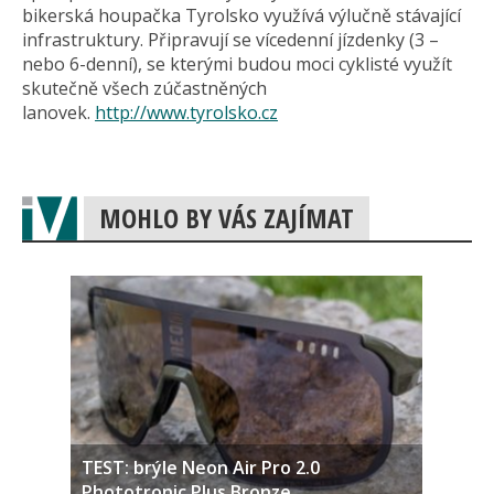
bikerská houpačka Tyrolsko využívá výlučně stávající
infrastruktury. Připravují se vícedenní jízdenky (3 –
nebo 6-denní), se kterými budou moci cyklisté využít
skutečně všech zúčastněných
lanovek.
http://www.tyrolsko.cz
MOHLO BY VÁS ZAJÍMAT
TEST: brýle Neon Air Pro 2.0
Phototronic Plus Bronze