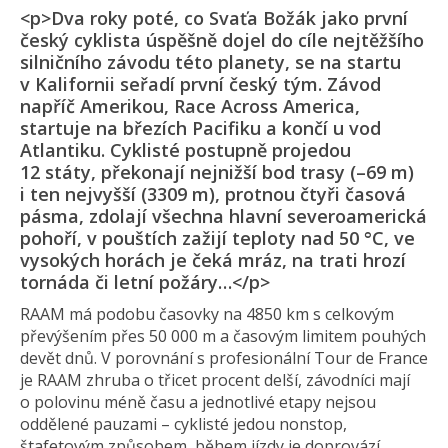
<p>Dva roky poté, co Svaťa Božák jako první
český cyklista úspěšně dojel do cíle nejtěžšího
silničního závodu této planety, se na startu
v Kalifornii seřadí první český tým. Závod
napříč Amerikou, Race Across America,
startuje na březích Pacifiku a končí u vod
Atlantiku. Cyklisté postupně projedou
12 státy, překonají nejnižší bod trasy (–69 m)
i ten nejvyšší (3309 m), protnou čtyři časová
pásma, zdolají všechna hlavní severoamerická
pohoří, v pouštích zažijí teploty nad 50 °C, ve
vysokých horách je čeká mráz, na trati hrozí
tornáda či letní požáry…</p>
RAAM má podobu časovky na 4850 km s celkovým
převýšením přes 50 000 m a časovým limitem pouhých
devět dnů. V porovnání s profesionální Tour de France
je RAAM zhruba o třicet procent delší, závodníci mají
o polovinu méně času a jednotlivé etapy nejsou
oddělené pauzami – cyklisté jedou nonstop,
štafetovým způsobem, během jízdy je doprovází