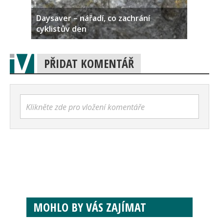
Daysaver – nářadí, co zachrání
cyklistův den
PŘIDAT KOMENTÁŘ
Klikněte zde pro vložení komentáře
MOHLO BY VÁS ZAJÍMAT