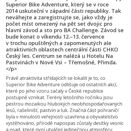
Superior Bike Adventure, který se v roce
2014 uskuteční v západní části republiky. Tak
neváhejte a zaregistrujte se, jako vždy je
počet míst omezený na pět set dvojic pro
hlavní závod a sto pro BA Challenge. Závod se
bude konat o víkendu 12.–13. července
v trochu opuštěných a zapomenutých ale
atraktivních oblastech centrální části CHKO
Český les. Centrum se nalézá u Hotelu Na
Pastvinách v Nové Vsi – Třemošné, Přimda.
</p>
Právě atraktivita střídajících se lokalit je to, co
Superior Bike Adventure odlišuje od ostatních akcí,
které po jeho vzoru začaly v České republice
postupně vznikat. Terény letošního ročníku jsou
pestrou mozaikou hlubokých neobhospodařovaných
lesů, rašelinišť, pastvin a luk. Značná část pohraničí
byla v minulosti veřejnosti uzavřena a obyvatelstvo
vystěhováno, přírodě napospas zůstaly desítky vesnic
a osad, které nyní utvářejí jedinečnou atmosféru