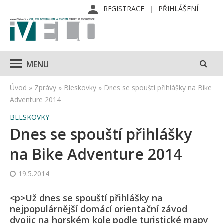
REGISTRACE
PŘIHLÁŠENÍ
MENU
Úvod
»
Zprávy
»
Bleskovky
»
Dnes se spouští přihlášky na Bike
Adventure 2014
BLESKOVKY
Dnes se spouští přihlášky
na Bike Adventure 2014
19.5.2014
<p>Už dnes se spouští přihlášky na
nejpopulárnější domácí orientační závod
dvojic na horském kole podle turistické mapy