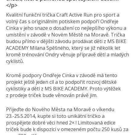
</p>
Kvalitní funkční trička Craft Active Run pro sport a
volný čas s originálním potiskem podpoří Ondřeje
Cinka v jeho snaze o dosažení co nejlepšího výkonu a
umístění v závodě v Novém Městě na Moravě. Trička
budou přímo v dějišti závodu prodávat děti z MS BIKE
ACADEMY Milana Spěšného, který se již několik let
kromě trénování Ondry věnuje přípravě dětí a mladých
cyklistů.
Kromě podpory Ondřeje Cinka v závodě má tento
projekt ještě jeden cíl a to podpořit rozvoj dětské
cyklistiky a dětí z MS BIKE ACADEMY. Proto výtěžek
z prodeje triček bude věnován právě jim.
Přijeďte do Nového Města na Moravě o víkendu
23.-25.5.2014, kupte si toto unikátní tričko a
prospějete dobré věci hned 2× ! Limitovaná edice
triček bude k dispozici v omezeném počtu 250 kusů za