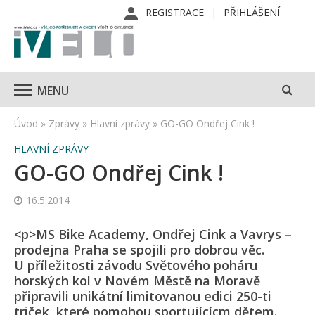
REGISTRACE
PŘIHLÁŠENÍ
MENU
Úvod
»
Zprávy
»
Hlavní zprávy
»
GO-GO Ondřej Cink !
HLAVNÍ ZPRÁVY
GO-GO Ondřej Cink !
16.5.2014
<p>MS Bike Academy, Ondřej Cink a Vavrys –
prodejna Praha se spojili pro dobrou věc.
U příležitosti závodu Světového poháru
horských kol v Novém Městě na Moravě
připravili unikátní limitovanou edici 250-ti
triček, které pomohou sportujícícm dětem.