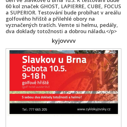
den ve Slavkově u Brna 10.5. K testování bude
60 kol značek GHOST, LAPIERRE, CUBE, FOCUS
a SUPERIOR. Testování bude probíhat v areálu
golfového hřiště a přilehlé obory na
vyznačených tratích. Vemte si helmu, pedály,
dva doklady totožnosti a dobrou náladu.</p>
kyjovvvv