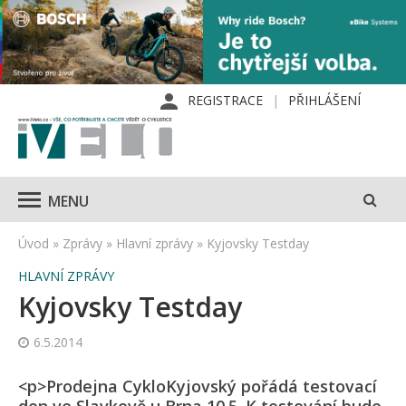
REGISTRACE
PŘIHLÁŠENÍ
MENU
Úvod
»
Zprávy
»
Hlavní zprávy
»
Kyjovsky Testday
HLAVNÍ ZPRÁVY
Kyjovsky Testday
6.5.2014
<p>Prodejna CykloKyjovský pořádá testovací