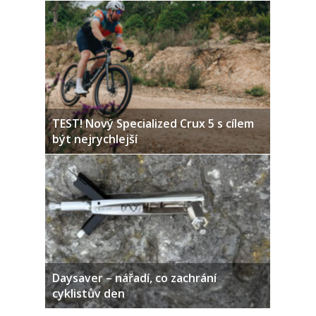
TEST! Nový Specialized Crux 5 s cílem
být nejrychlejší
Daysaver – nářadí, co zachrání
cyklistův den