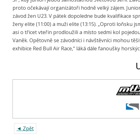
proto očekávají organizátoři hodně velký zájem. Juni
závod žen U23. V pátek dopoledne bude kvalifikace sprin
ženy elite (11:00) a muži elite (13:15). „Oproti loňsku js
asi o třicet vteřin prodloužili a místo sedmi kol pojed
Vaněk. Opětovně se závodníci i návštěvníci mohou tě
exhibice Red Bull Air Race,“ láká dále fanoušky horský
U
◄ Zpět