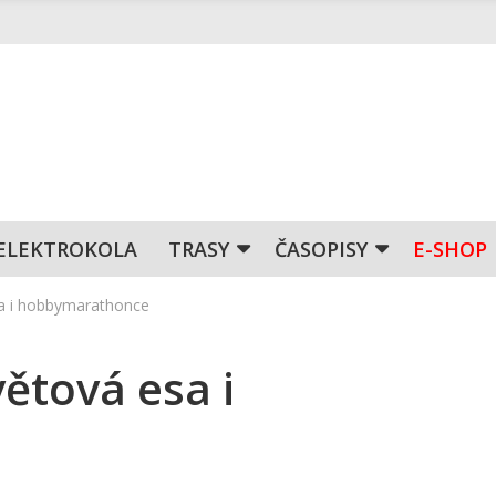
ELEKTROKOLA
TRASY
ČASOPISY
E-SHOP
sa i hobbymarathonce
větová esa i