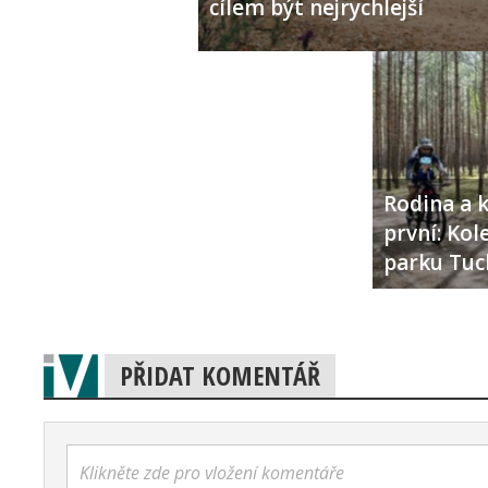
cílem být nejrychlejší
Rodina a k
první: Ko
parku Tuc
PŘIDAT KOMENTÁŘ
Klikněte zde pro vložení komentáře