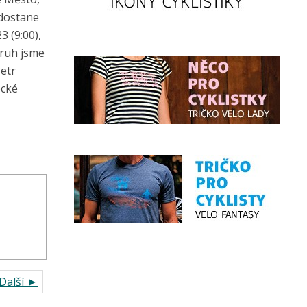
 dostane
3 (9:00),
okruh jsme
Petr
ecké
Další ►