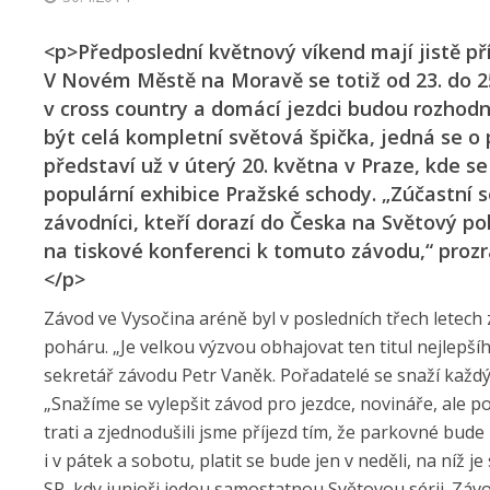
<p>Předposlední květnový víkend mají jistě př
V Novém Městě na Moravě se totiž od 23. do 25
v cross country a domácí jezdci budou rozhodn
být celá kompletní světová špička, jedná se o p
představí už v úterý 20. května v Praze, kde s
populární exhibice Pražské schody. „Zúčastní se
závodníci, kteří dorazí do Česka na Světový p
na tiskové konferenci k tomuto závodu,“ proz
</p>
Závod ve Vysočina aréně byl v posledních třech letec
poháru. „Je velkou výzvou obhajovat ten titul nejlepší
sekretář závodu Petr Vaněk. Pořadatelé se snaží každý r
„Snažíme se vylepšit závod pro jezdce, novináře, ale p
trati a zjednodušili jsme příjezd tím, že parkovné bu
i v pátek a sobotu, platit se bude jen v neděli, na níž
SP, kdy junioři jedou samostatnou Světovou sérii. Záv