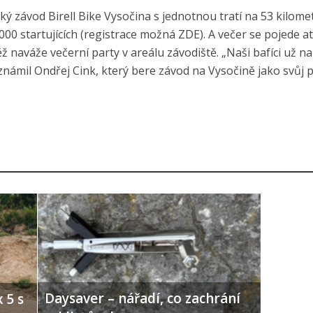
ý závod Birell Bike Vysočina s jednotnou tratí na 53 kilome
000 startujících (registrace možná ZDE). A večer se pojede at
naváže večerní party v areálu závodiště. „Naši bafíci už na 
“ oznámil Ondřej Cink, který bere závod na Vysočině jako svůj 
Daysaver – nářadí, co zachrání
 5 s