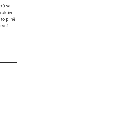
trů se
raktivní
to pilně
první