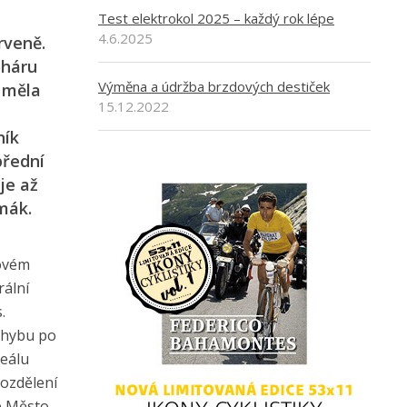
Test elektrokol 2025 – každý rok lépe
4.6.2025
rveně.
oháru
Výměna a údržba brzdových destiček
y měla
15.12.2022
ník
přední
je až
mák.
tovém
rální
.
pohybu po
reálu
rozdělení
é Město,