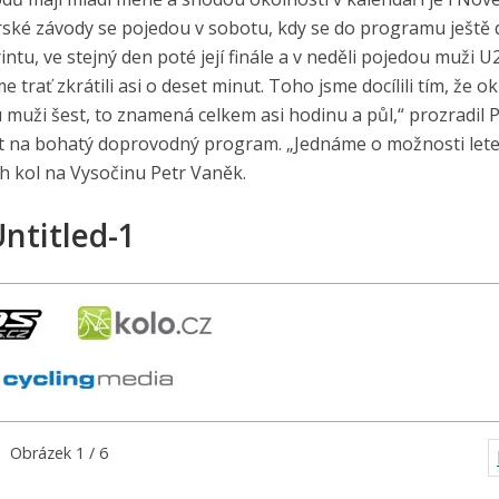
orské závody se pojedou v sobotu, kdy se do programu ještě
tu, ve stejný den poté její finále a v neděli pojedou muži U2
me trať zkrátili asi o deset minut. Toho jsme docílili tím, že 
ou muži šest, to znamená celkem asi hodinu a půl,“ prozradil 
šit na bohatý doprovodný program. „Jednáme o možnosti let
ch kol na Vysočinu Petr Vaněk.
ntitled-1
Obrázek 1 / 6