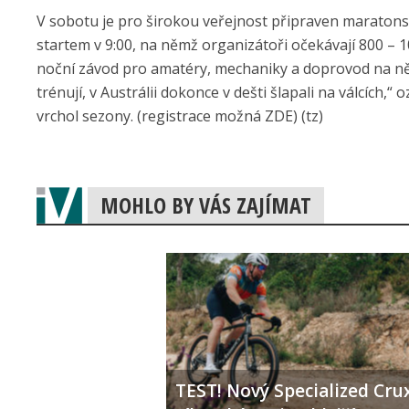
V sobotu je pro širokou veřejnost připraven maratonsk
startem v 9:00, na němž organizátoři očekávají 800 – 1
noční závod pro amatéry, mechaniky a doprovod na něž 
trénují, v Austrálii dokonce v dešti šlapali na válcích,
vrchol sezony. (registrace možná ZDE) (tz)
MOHLO BY VÁS ZAJÍMAT
TEST! Nový Specialized Crux