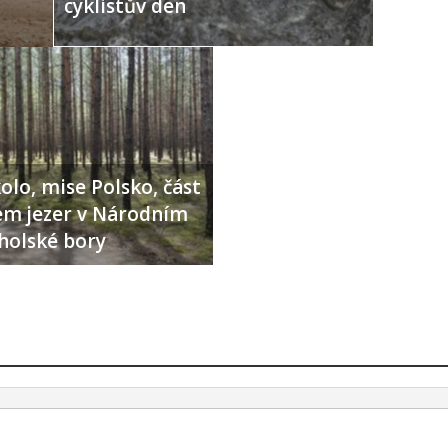
cyklistův den
olo, mise Polsko, část
lem jezer v Národním
holské bory