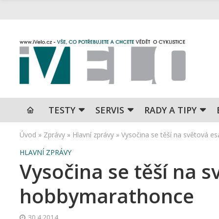
TESTY
SERVIS
RADY A TIPY
Úvod
»
Zprávy
»
Hlavní zprávy
»
Vysočina se těší na světová e
HLAVNÍ ZPRÁVY
Vysočina se těší na s
hobbymarathonce
30.4.2014