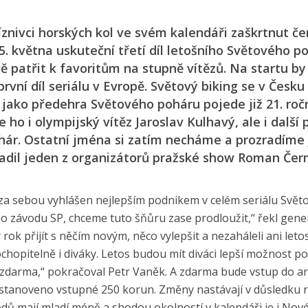
íznivci horských kol ve svém kalendáři zaškrtnut če
. května uskuteční třetí díl letošního Světového p
ě patřit k favoritům na stupně vítězů. Na startu b
rvní díl seriálu v Evropě. Světový biking se v Česku
e jako předehra Světového poháru pojede již 21. roč
 ho i olympijský vítěz Jaroslav Kulhavý, ale i další 
ohár. Ostatní jména si zatím necháme a prozradíme 
radil jeden z organizátorů pražské show Roman Čer
h za sebou vyhlášen nejlepším podnikem v celém seriálu Svě
ho závodu SP, chceme tuto šňůru zase prodloužit,“ řekl gene
ok přijít s něčím novým, něco vylepšit a nezaháleli ani letos
ochopitelně i diváky. Letos budou mít diváci lepší možnost 
de zdarma,“ pokračoval Petr Vaněk. A zdarma bude vstup do a
 je stanoveno vstupné 250 korun. Změny nastávají v důsledku 
odů mají mladí méně a shodou okolností v kalendáři je i Nov